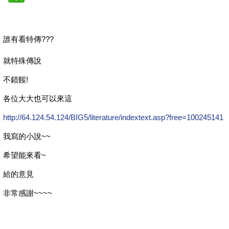
誰有看特傳???
就特殊傳說
不錯餒!
各位大大也可以來這
http://64.124.54.124/BIG5/literature/indextext.asp?free=100245141
我寫的小說~~
希望能來看~
給的意見
非常感謝~~~~