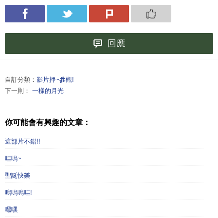
回應
自訂分類：
影片押~參觀!
下一則：
一樣的月光
你可能會有興趣的文章：
這部片不錯!!
哇嗚~
聖誕快樂
嗚嗚嗚哇!
嘿嘿