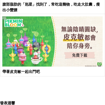
腹部脂肪的「剋星」找到了，常吃這幾物，吃走大肚囊，瘦
出小蠻腰
PR
帶著皮克敏一起出門吧
發表迴響