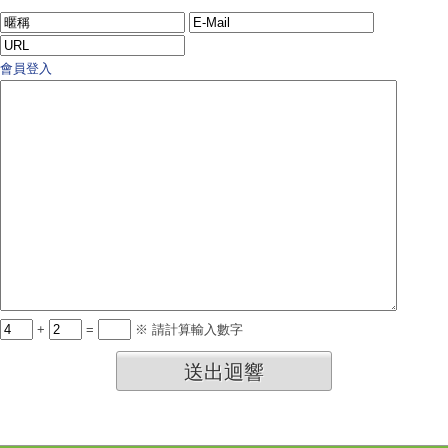
會員登入
+
=
※ 請計算輸入數字
送出迴響