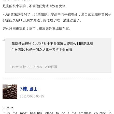
是真的很幸福的，不管他們旁邊有沒有女伴。
FB是越來越複雜了，兄弟姐妹大學高中同學都在那，連自家姐姐剛買房子
都是姐夫發FB訊息才知道，好似成了唯一溝通管道了。
好久沒回來這看文章了，很高興妳還繼續在寫。
我都是先把照片po到FB 主要是讓家人能接收到最新訊息
至於遊記 只是一個為到此一遊留下個回憶
fishwho
於
2011
/
07
/
07
12
:
16
回覆
7樓.
嵐山
2011
/
06
/
30
05
:
35
Croatia
It is the most beautiful place to go ( the smallest country) in