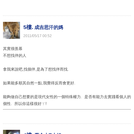
5樓.
成吉思汗的媽
2011
/
05
/
17
00
:
52
其實很羨慕
不想找伴的人
拿我來說吧,找個伴,是為了想找伴而找.
如果能多順其自然一點,我覺得反而會更好.
能夠做自己想要的是現代女性的一個特殊權力. 是否有能力去實踐看個人的
個性. 所以你這樣很好ㄚ!