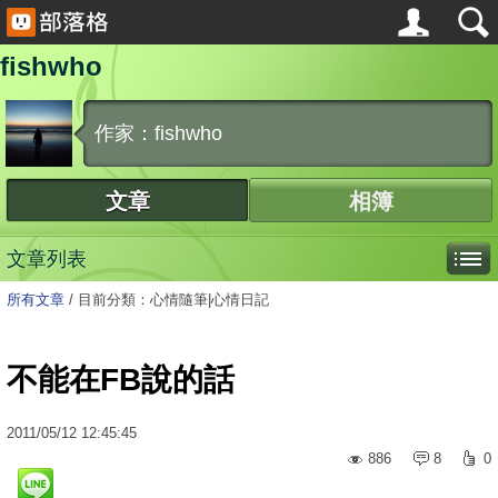
fishwho
作家：fishwho
文章
相簿
文章列表
所有文章
/
目前分類：心情隨筆|心情日記
不能在FB說的話
2011
/
05
/
12
12:45:45
886
8
0