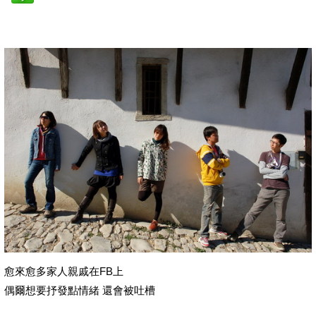
愈來愈多家人親戚在FB上
偶爾想要抒發點情緒 還會被吐槽