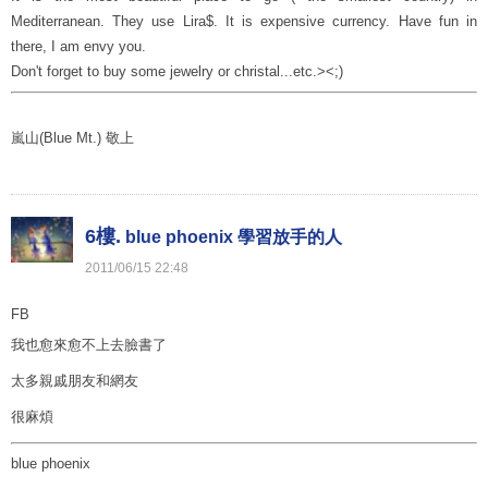
Mediterranean. They use Lira$. It is expensive currency. Have fun in
there, I am envy you.
Don't forget to buy some jewelry or christal...etc.><;)
嵐山(Blue Mt.) 敬上
6樓.
blue phoenix 學習放手的人
2011
/
06
/
15
22
:
48
FB
我也愈來愈不上去臉書了
太多親戚朋友和網友
很麻煩
blue phoenix