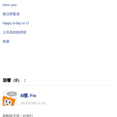
miss you
慢活與緊湊
happy b-day to U
土耳其的怨與情
然後
迴響（8） ：
8樓.
Fin
2011
/
07
/
06
12
:
16
能夠跟兄長一起旅行