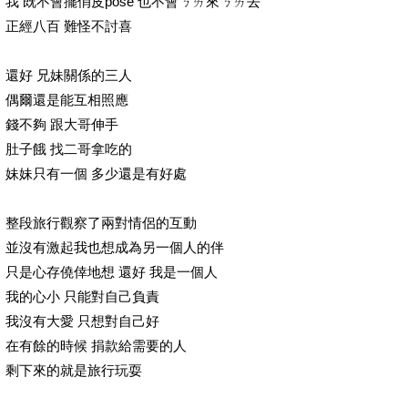
我 既不會擺俏皮pose 也不會ㄋㄞ來ㄋㄞ去
正經八百 難怪不討喜
還好 兄妹關係的三人
偶爾還是能互相照應
錢不夠 跟大哥伸手
肚子餓 找二哥拿吃的
妹妹只有一個 多少還是有好處
整段旅行觀察了兩對情侶的互動
並沒有激起我也想成為另一個人的伴
只是心存僥倖地想 還好 我是一個人
我的心小 只能對自己負責
我沒有大愛 只想對自己好
在有餘的時候 捐款給需要的人
剩下來的就是旅行玩耍