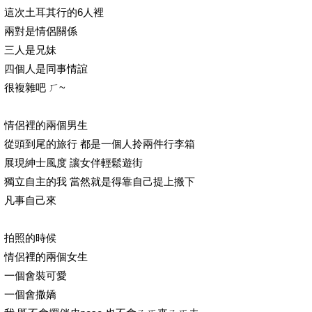
這次土耳其行的6人裡
兩對是情侶關係
三人是兄妹
四個人是同事情誼
很複雜吧 ㄏ~
情侶裡的兩個男生
從頭到尾的旅行 都是一個人拎兩件行李箱
展現紳士風度 讓女伴輕鬆遊街
獨立自主的我 當然就是得靠自己提上搬下
凡事自己來
拍照的時候
情侶裡的兩個女生
一個會裝可愛
一個會撒嬌