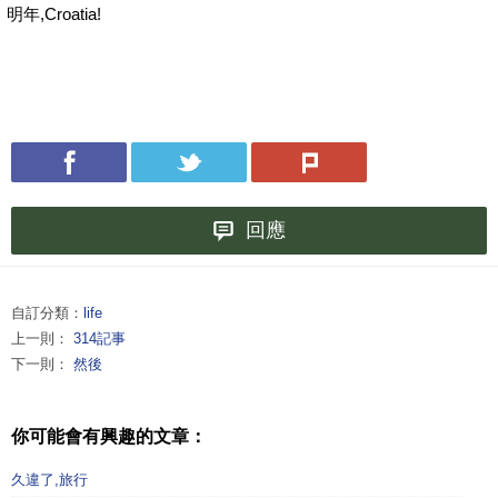
明年,Croatia!
回應
自訂分類：
life
上一則：
314記事
下一則：
然後
你可能會有興趣的文章：
久違了,旅行