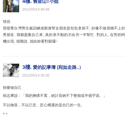
4樓.
舊金山T小姐
2011
/
05
/
14
06
:
46
情侶
我發覺台灣男生被訓練成都會幫女朋友提包包拿袋子, 好像不做就稱不上好
男朋友. 我都盡量自己來, 真的拿不動的才由另一半幫忙. 對的人, 在對的時
機出現, 很難說, 就給妳看對眼囉~
3樓.
愛的記事簿 (宛如走路..）
2011
/
05
/
14
00
:
30
快樂做自己
徐志摩說：「我的胸懷不寬，絕計容納不下整個或半個宇宙。」
不以物喜，不以己悲，匠心獨運的是自己的一生。
^ ^