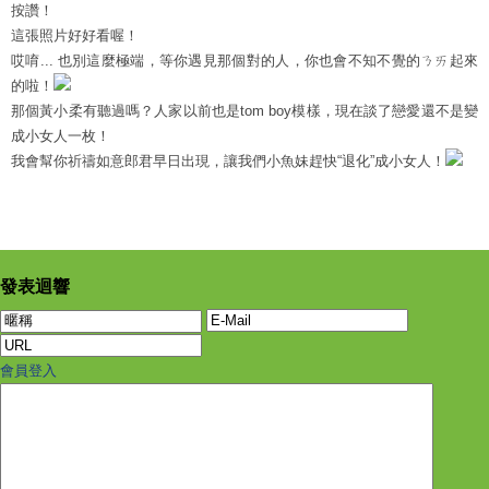
按讚！
這張照片好好看喔！
哎唷... 也別這麼極端，等你遇見那個對的人，你也會不知不覺的ㄋㄞ起來
的啦！
那個黃小柔有聽過嗎？人家以前也是tom boy模樣，現在談了戀愛還不是變
成小女人一枚！
我會幫你祈禱如意郎君早日出現，讓我們小魚妹趕快“退化”成小女人！
發表迴響
會員登入