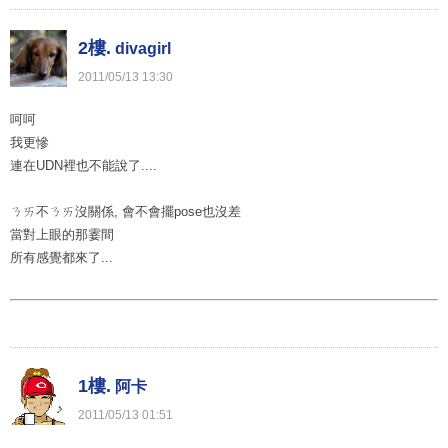
2樓.
divagirl
2011
/
05
/
13
13
:
30
呵呵
我更慘
連在UDN裡也不能說了....
ㄋㄞ不ㄋㄞ沒關係, 會不會擺pose也沒差
當對上眼的那霎間
所有感覺都來了...
1樓.
阿卡
2011
/
05
/
13
01
:
51