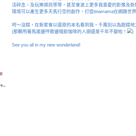
活碎念、及玩樂資訊等等，甚至會波上更多我喜愛的影像及新
環境可以產生更多天馬行空的創作，打造tinamama在網路世
呵～沒錯，在新家會以還原的本名看到我，千萬別以為跑錯地
(那顆甩著馬尾邊哼歌邊啜飲咖啡的人頭還是千年不變啦！
)
See you all in my new wonderland!
網
e...