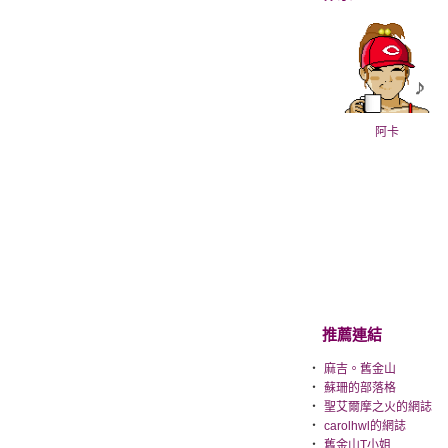
阿卡
推薦連結
‧
麻吉。舊金山
‧
蘇珊的部落格
‧
聖艾爾摩之火的網誌
‧
carolhwl的網誌
‧
舊金山T小姐