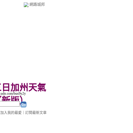
網路城邦
三日加州天氣
.udn.com/bus9y2y
（
新版
）
｜
加入我的最愛
｜
訂閱最新文章