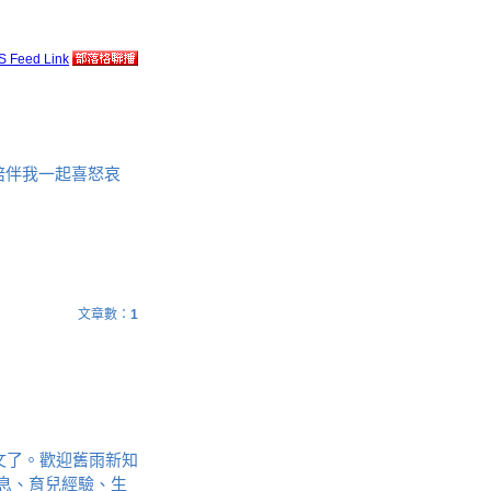
陪伴我一起喜怒哀
文章數：
1
文了。歡迎舊雨新知
息、育兒經驗、生