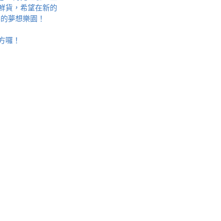
鮮貨，希望在新的
界的夢想樂園！
方囉！