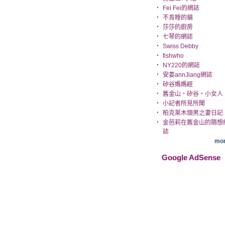
‧
Fei Fei的網誌
‧
不肯睡的貓
‧
莎莎的廚房
‧
七琴的網誌
‧
Swiss Debby
‧
fishwho
‧
NY220的網誌
‧
安姜annJiang網誌
‧
矽谷媽媽經
‧
舊金山‧矽谷‧小女人
‧
小記者所見所聞
‧
柏克萊木頭男之妻日記
‧
金芭莉在舊金山的隨想
誌
mor
Google AdSense