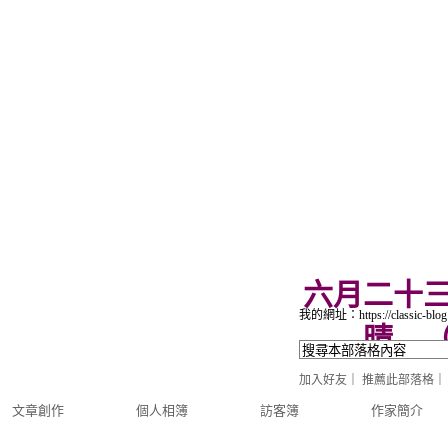
六月二十
我的網址：https://classic-blog
晴
加入好友
｜
推薦此部落格
文章創作
個人相簿
訪客簿
作家簡介