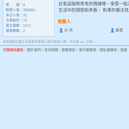
在茗品咖啡思考的情緒裡，享受一點
等 級：8
生活中的領悟和矛盾， 對事的看法
點閱人氣：400984
本日人氣：31
文章創作：70
推薦人
留言篇數：1671
水 羚
慕雲
被推薦數：
2
本部落格刊登之內容為作者個人自行提供上傳，不代表 udn 立場。
刊登網站廣告
︱
關於我們
︱
常見問題
︱
服務條款
︱
著作權聲明
︱
隱私權聲明
︱
客服