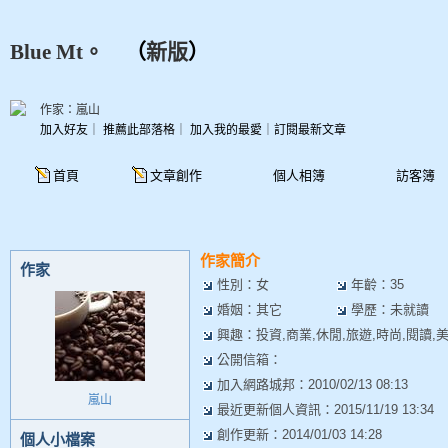
Blue Mt。
（
新版
）
作家：嵐山
加入好友
｜
推薦此部落格
｜
加入我的最愛
｜
訂閱最新文章
首頁
文章創作
個人相簿
訪客簿
作家簡介
作家
性別：女
年齡：35
婚姻：其它
學歷：未就讀
興趣：投資,商業,休閒,旅遊,時尚,閱讀,美
公開信箱：
加入網路城邦：2010/02/13 08:13
嵐山
最近更新個人資訊：2015/11/19 13:34
創作更新：2014/01/03 14:28
個人小檔案