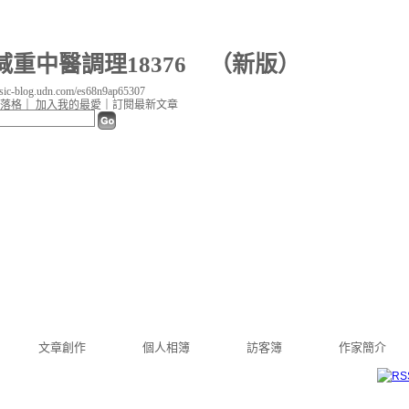
重中醫調理18376
（
新版
）
c-blog.udn.com/es68n9ap65307
落格
｜
加入我的最愛
｜
訂閱最新文章
文章創作
個人相簿
訪客簿
作家簡介