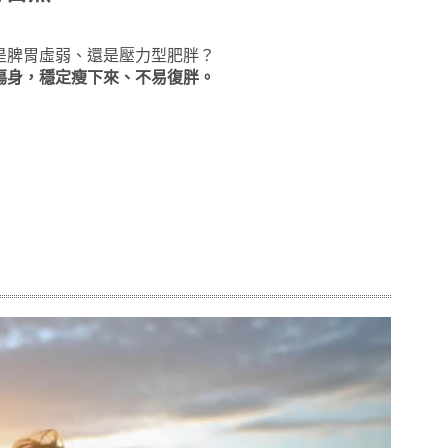
是脾胃虛弱、還是壓力型肥胖？
傷身，穩定瘦下來、不易復胖。