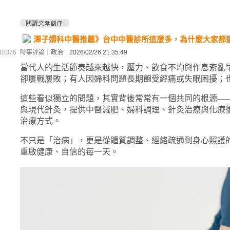
潭子婦科中醫推薦》台中中醫診所這麼多，為什麼大家都
8376
時事評論
｜
政治
2026/02/26 21:35:49
當代人的生活節奏越來越快，壓力、飲食不均與作息紊亂
卻屢戰屢敗；有人因婦科問題長期飽受經痛或失眠困擾；
這些看似獨立的問題，其實背後常常有一個共同的根源—
與現代針灸，提供中醫減肥、婦科調理、針灸治療與化療
治療方式。
不只是「治病」，更是從體質調整、經絡疏通到身心照護
重啟健康、自信的每一天。