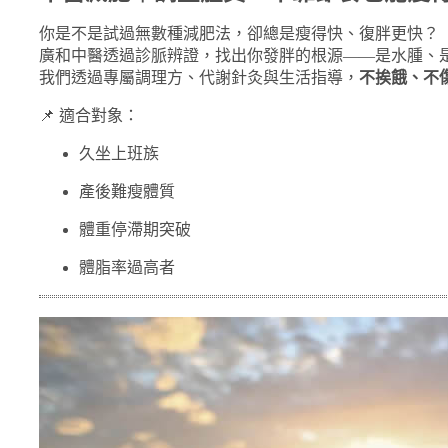
你是不是試過無數種減肥法，卻總是瘦得快、復胖更快？
廣和中醫透過診脈辨證，找出你發胖的根源——是水腫、
我們透過專屬調理方、代謝針灸與生活指導，
不挨餓、不
📌 適合對象：
久坐上班族
產後難瘦體質
體重停滯期突破
體脂率過高者