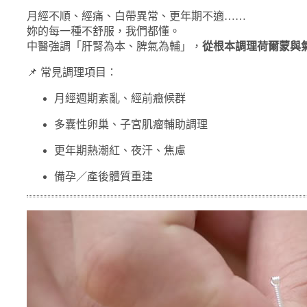
月經不順、經痛、白帶異常、更年期不適……
妳的每一種不舒服，我們都懂。
中醫強調「肝腎為本、脾氣為輔」，
從根本調理荷爾蒙與
📌 常見調理項目：
月經週期紊亂、經前癥候群
多囊性卵巢、子宮肌瘤輔助調理
更年期熱潮紅、夜汗、焦慮
備孕／產後體質重建