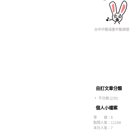
台中中醫減重中醫調理1
自訂文章分類
‧
不分類 (235)
個人小檔案
等 級：6
點閱人氣：11168
本日人氣：7