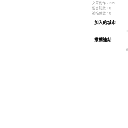
文章創作：235
留言篇數：0
被推薦數：
0
加入的城市
推薦連結
m