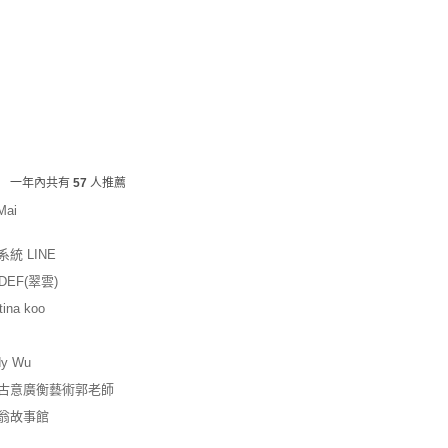
一年內共有
57
人推薦
Mai
統 LINE
DEF(翠雲)
tina koo
dy Wu
古意廣衡藝術郭老師
翁故事館