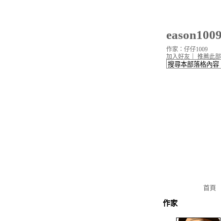
eason10
作家：仔仔1009
加入好友
｜
推薦此部
首頁
作家