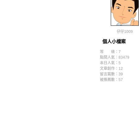
仔仔1009
個人小檔案
等 級：7
點閱人氣：83479
本日人氣：5
文章創作：12
留言篇數：39
被推薦數：
57