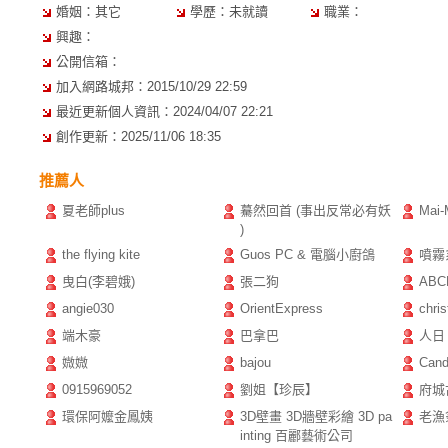
婚姻：其它
學歷：未就讀
職業：
興趣：
公開信箱：
加入網路城邦：2015/10/29 22:59
最近更新個人資訊：2024/04/07 22:21
創作更新：2025/11/06 18:35
推薦人
夏老師plus
驀然回首 (事出反常必有妖
Mai-
)
the flying kite
Guos PC & 電腦小廚鴿
噴霧系
曳白(李碧娥)
張二狗
ABC
angie030
OrientExpress
chris
端木豪
巴拿巴
人日
媺媺
bajou
Can
0915969052
劉姐【珍辰】
府城
環保阿嬤金鳳姨
3D壁畫 3D牆壁彩繪 3D pa
老漁
inting 百酈藝術公司