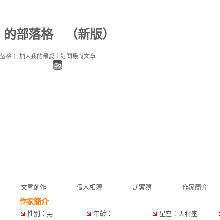
09 的部落格
（
新版
）
落格
｜
加入我的最愛
｜
訂閱最新文章
文章創作
個人相簿
訪客簿
作家簡介
作家簡介
性別：男
年齡：
星座：天秤座