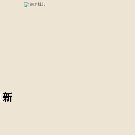
網路城邦
（
新