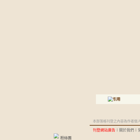
本部落格刊登之內容為作者個人自
刊登網站廣告
︱
關於我們
︱
粉絲團