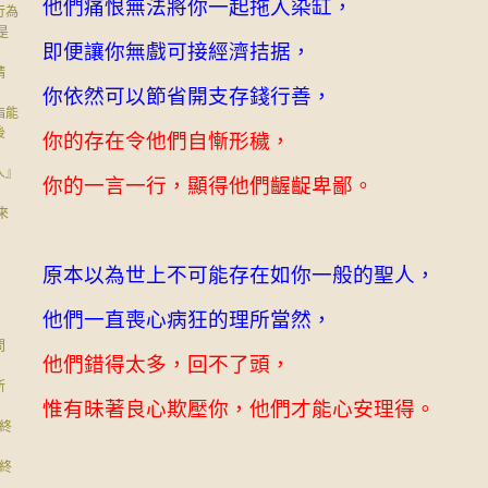
他們痛恨無法將你一起拖入染缸，
行為
是
即便讓你無戲可接經濟拮据，
請
你依然可以節省開支存錢行善，
指能
後
你的存在令他們自慚形穢，
人』
你的一言一行，顯得他們齷齪卑鄙。
來
原本以為世上不可能存在如你一般的聖人，
他們一直喪心病狂的理所當然，
問
他們錯得太多，回不了頭，
所
惟有昧著良心欺壓你，他們才能心安理得。
終
終