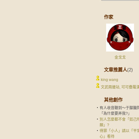
作家
金戈戈
文章推薦人
(2)
king wang
文武兩邊站, 可可疊羅
其他創作
‧
有人收音聽到～于朦朧
「為什麼要弄我?」
‧
別人怎麼都不會「如己
願」?
‧
得罪「小人」請以「平
心」看待