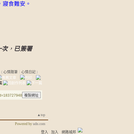
，寢食難安。
，
一次
已簽署
(
心情隨筆
｜
心情日記
)
aid=183727948
▲top
Powered by
udn.com
登入
加入
網路城邦