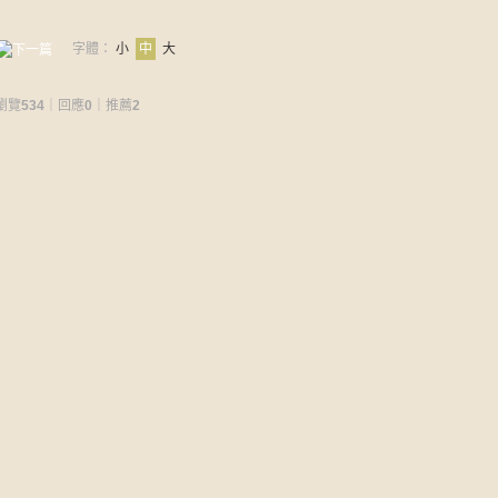
字體：
小
中
大
瀏覽
534
｜回應
0
｜推薦
2