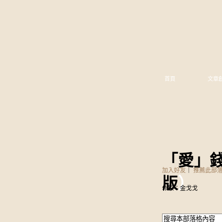
首頁
文章
「愛」錢
加入好友
｜
推薦此部
版
）
作家：金戈戈