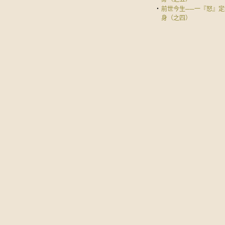
‧
前世今生──一『怒』定
身（之四）