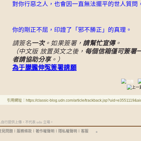
對你行惡之人，也會因一直無法擺平的世人質問
你的剛正不屈，印證了「邪不勝正」的真理。
請簽名
。如果簽署，
。
一次
請幫忙宣傳
（中文版 放置英文之後，
每個信箱僅可簽署
。）
者請協助分享
為于朦朧伸冤簽署請願
引用網址：https://classic-blog.udn.com/article/trackback.jsp?uid=e3551119&
行提供上傳，不代表 udn 立場。
常見問題
︱
服務條款
︱
著作權聲明
︱
隱私權聲明
︱
客服