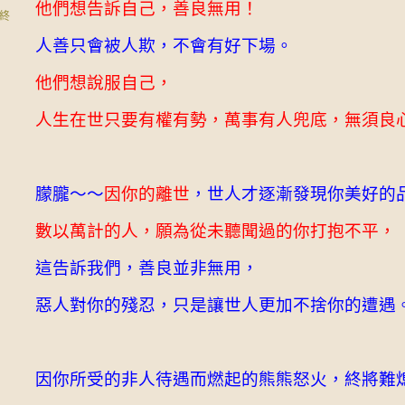
他們想告訴自己，善良無用！
終
人善只會被人欺，不會有好下場。
他們想說服自己，
人生在世只要有權有勢，萬事有人兜底，無須良
朦朧～～
因你的離世
，世人才逐漸發現你美好的
數以萬計的人，願為從未聽聞過的你打抱不平，
這告訴我們，善良並非無用，
惡人對你的殘忍，只是讓世人更加不捨你的遭遇
因你所受的非人待遇而燃起的熊熊怒火，終將難