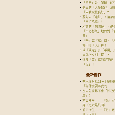
‧
「陷害」是「認輸」的
‧
是真的「大受歡迎」,還
「自我感覺良好」?
‧
要對人「嗆聲」，後果
「自行承擔」!
‧
所謂的「想清楚」，是
「平心靜氣」地面對「
果」
‧
『千』算『萬』算，『
算不如『天』算！
‧
誰「規定」有「手機」,
電就得立刻「接」?
‧
很多「事」真的是不能
「等」！
最新創作
‧
有人收音聽到～于朦朧
「為什麼要弄我?」
‧
別人怎麼都不會「如己
願」?
‧
前世今生──一『怒』定
身（之六最終回）
‧
前世今生──一『怒』定
身（之五）