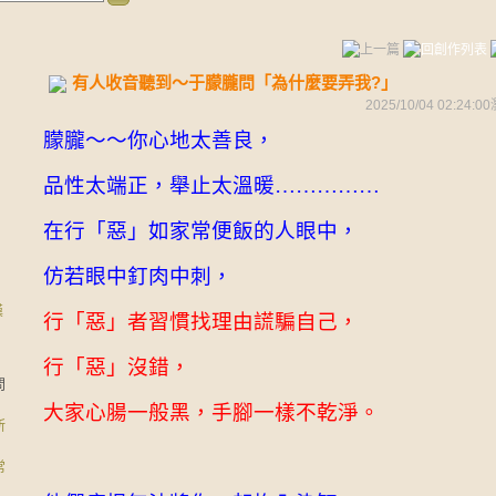
有人收音聽到～于朦朧問「為什麼要弄我?」
2025/10/04 02:24:00
朦朧～～你心地太善良，
品性太端正，舉止太溫暖……………
在行「惡」如家常便飯的人眼中，
仿若眼中釘肉中刺，
漢
行「惡」者習慣找理由謊騙自己，
行「惡」沒錯，
問
大家心腸一般黑，手腳一樣不乾淨。
所
常