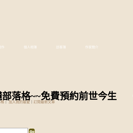
創作
個人相簿
訪客簿
作家簡介
部落格~~免費預約前世今生
落格
｜
加入我的最愛
｜
訂閱最新文章