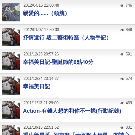
2012
/
04
/
15
22:03:48
746
親愛的......（領航）
2012
/
01
/
07
17:50:33
846
抒情遠行-駁二藝術特區（人物手記）
2011
/
12
/
25
20:57:26
591
幸福美日記-聖誕節的8點40分
2011
/
12
/
24
20:14:27
574
幸福美日記
2011
/
11
/
13
21:29:00
469
Action-有錢人想的和你不一樣(行動紀錄)
2011
/
10
/
15
22:51:52
831