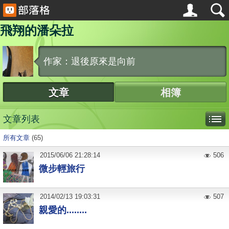
飛翔的潘朵拉
作家：退後原來是向前
文章
相簿
文章列表
所有文章
(65)
2015
/
06
/
06
21:28:14
506
微步輕旅行
2014
/
02
/
13
19:03:31
507
親愛的........