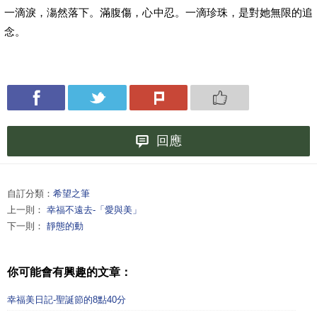
一滴淚，漡然落下。滿腹傷，心中忍。一滴珍珠，是對她無限的追
念。
回應
自訂分類：
希望之筆
上一則：
幸福不遠去-「愛與美」
下一則：
靜態的動
你可能會有興趣的文章：
幸福美日記-聖誕節的8點40分