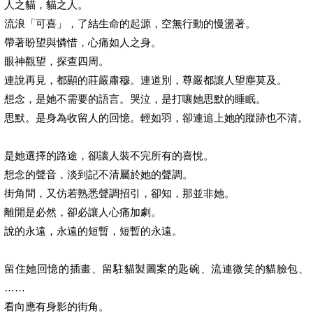
人之貓，貓之人。
流浪「可喜」，了結生命的起源，空無行動的慢盪著。
帶著盼望與憐惜，心痛如人之身。
眼神觀望，探查四周。
連說再見，都顯的莊嚴肅穆。連道別，尊嚴都讓人望塵莫及。
想念，是她不需要的語言。哭泣，是打嚷她思默的睡眠。
思默。是身為收留人的回憶。輕如羽，卻連追上她的蹤跡也不清。
是她選擇的路途，卻讓人裝不完所有的喜悅。
想念的聲音，淡到記不清屬於她的聲調。
街角間，又仿若熟悉聲調招引，卻知，那並非她。
離開是必然，卻必讓人心痛加劇。
說的永遠，永遠的短暫，短暫的永遠。
留住她回憶的插畫、留駐貓製圖案的匙碗、流連微笑的貓臉包、
……
看向應有身影的街角。