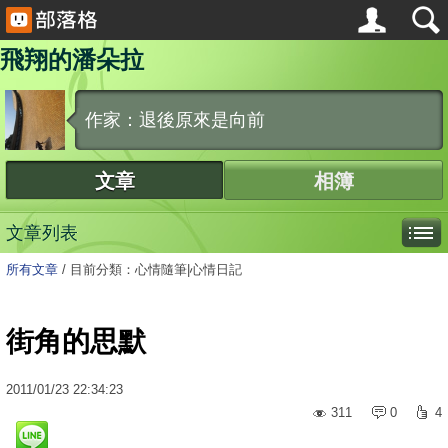
飛翔的潘朵拉
作家：退後原來是向前
文章
相簿
文章列表
所有文章
/
目前分類：心情隨筆|心情日記
街角的思默
2011
/
01
/
23
22:34:23
311
0
4