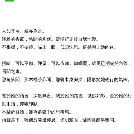
人如其名。貓亦為是。
淡雅的香氣，悠閒的步伐。緩慢行走於自我地帶。
不張揚，不搶鏡。喵上一眼，低頭沈思。這是戀上她的迷。
招睞，可以不領。迎望，可以依賴。轉瞬間，貓尾已消失於角落，
瞬間之事。
那角落間、那木櫃茶几間、那餐巾桌腳尖，隱形於她輕行的氣味。
關於她的語言，深度無言。關於她的路徑，微妙如影。至於她的行
動術語，奔馳靜默。
不樂於群體，卻為群體中的思考環。
雨聲落下，輕偎於腳邊仰息。光明耀眼，慵懶睡醒半熟間。