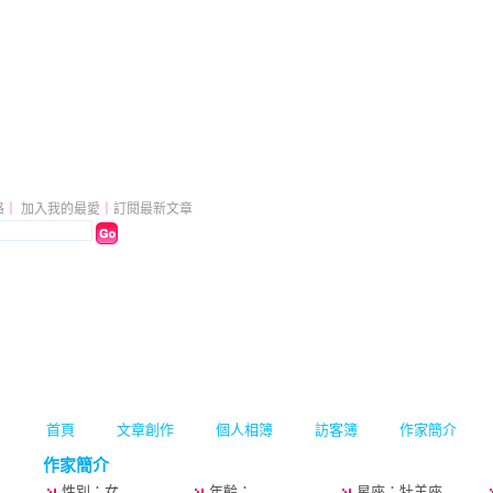
而行
（
新版
）
格
｜
加入我的最愛
｜
訂閱最新文章
首頁
文章創作
個人相簿
訪客簿
作家簡介
作家簡介
性別：女
年齡：
星座：牡羊座