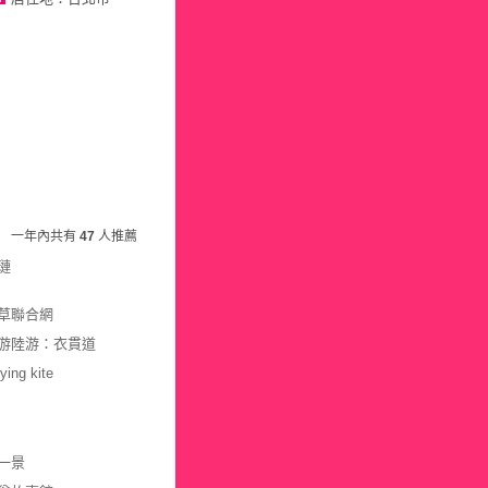
一年內共有
47
人推薦
璉
草聯合網
游陸游：衣貫道
lying kite
一景