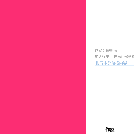
樂樂 悄悄
作家：樂樂 陳
加入好友
｜
推薦此部落
作家