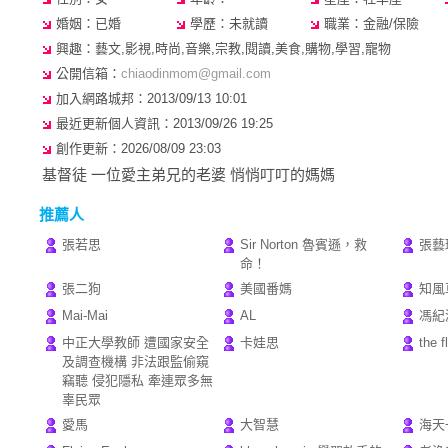
婚姻：已婚
學歷：未就讀
職業：金融/保險
興趣：藝文,影視,時尚,音樂,宗教,閱讀,美食,購物,學習,寵物
公開信箱：
chiaodinmom@gmail.com
加入網路城邦：2013/09/13 10:01
最近更新個人資訊：2013/09/26 19:25
創作更新：2026/08/09 23:03
基督徒 一位愛主弟兄的老婆 悄悄叮叮的媽媽
推薦人
張若思
Sir Norton 魯賓遜，救
張藝
命！
張二狗
美國番媽
知風
Mai-Mai
AL
馮紀
中正大學教師 遭國家安全
卡娃思
the f
及調查機構 非法跟監偷窺
竊聽 侵犯隱私 牽連眾多無
辜民眾
愛馬
大智慧
海天