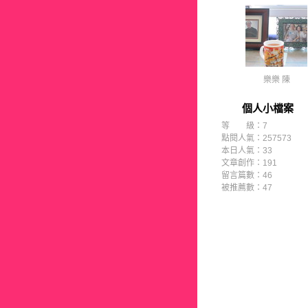
樂樂 陳
個人小檔案
等 級：7
點閱人氣：257573
本日人氣：33
文章創作：191
留言篇數：46
被推薦數：
47