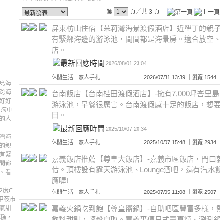
第
頁／共 3 頁
屏東枋山住宿【茉莉灣海景渡假酒店】近墾丁的親
有緊鄰海邊的游泳池，間間都是海景房。適合放空
店。
2026/08/01 23:04
休閒生活
｜
旅人手札
2026/07/31 13:39 ｜瀏覽 1
島海
跨海
台南飯店【台南桂田渡假酒店】-擁有7,000坪峇里
好好
游泳池，早餐很厲害。台南渡假感十足的飯店，想
，海中
田。
的人
2025/10/07 20:34
灣海
休閒生活
｜
旅人手札
2025/10/07 15:48 ｜瀏覽 2
的親
有緊
嘉義飯店推薦【尊皇大飯店】-嘉義市區飯店，門口就有 
間都
借。頂樓設有露天游泳池、Lounge酒吧，還有汽
、看
應喔!
2度C
休閒生活
｜
旅人手札
2025/07/05 11:08 ｜瀏覽 2
逢甲夜市
嘉義火鍋吃到飽【尊皇嚮鍋】-自助吧區豐富多樣，
氣甜
蛋糕，
飲料甜點，輕鬆自取。嘉義平價日式壽喜燒、涮涮