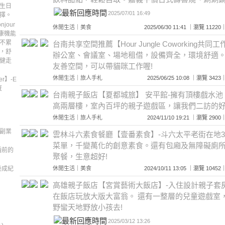
生日
2025/07/01 16:49
擇。
jour
休閒生活
｜
美食
2025/06/30 11:41 ｜瀏覽 11
健康機能
不累
台南共享空間推薦【Hour Jungle Coworking共
，舒
辦公室、會議室、場地租借，設備齊全，環境舒適
健走
友善空間，可以帶貓咪工作喔!
休閒生活
｜
旅人手札
2025/06/25 10:08 ｜瀏覽 3
er】-E
度
台南親子飯店【夏都城旅】 安平館-擁有頂樓戲水池
高兩層樓，室內百坪的親子遊戲區，讓我們二訪的
休閒生活
｜
旅人手札
2024/11/10 19:21 ｜瀏覽 2
副業
雲林斗六素食餐廳【壹番素食】-斗六太平老街在地3
菜單，千變萬化的創意素食。還有包廂及無障礙廁
婚前的
聚餐，生意超好!
養成紀
休閒生活
｜
美食
2024/10/11 13:05 ｜瀏覽 10
高雄親子飯店【宮賞藝術大飯店】-入住設計親子套
在飯店玩放大版大富翁。 還有一整層的兒童遊戲室，
野蠻天地野放小孩去!
2025/03/12 13:26