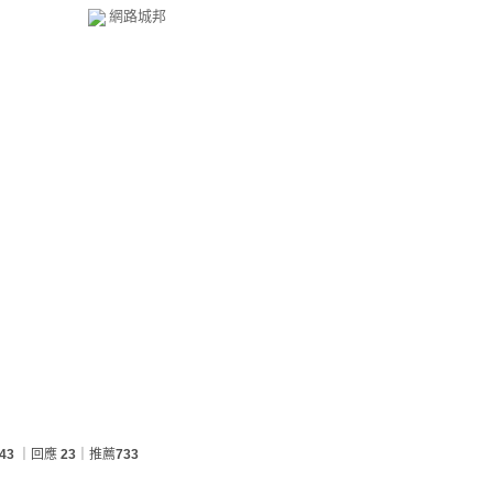
網路城邦
43
｜回應
23
｜推薦
733