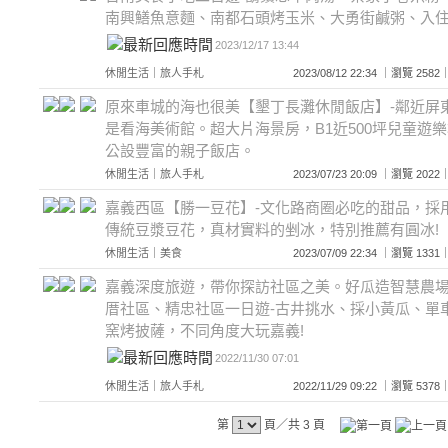
南興鱔魚意麵、南都石頭烤玉米、大勇街鹹粥、入
2023/12/17 13:44
休閒生活
｜
旅人手札
2023/08/12 22:34 ｜瀏覽 2
原來車城的海也很美【墾丁長灘休閒飯店】-鄰近屏
是看海美術館。超大片海景房，B1近500坪兒童遊
公設豐富的親子飯店。
休閒生活
｜
旅人手札
2023/07/23 20:09 ｜瀏覽 2
嘉義西區【勝一豆花】-文化路商圈必吃的甜品，採
傳統豆漿豆花，真材實料的剉冰，特別推薦有圓冰!
休閒生活
｜
美食
2023/07/09 22:34 ｜瀏覽 1
嘉義深度旅遊，帶你探訪社區之美。好瓜造智慧農
厝社區、精忠社區一日遊-古井挑水、採小黃瓜、單車
窯烤披薩，不同角度大玩嘉義!
2022/11/30 07:01
休閒生活
｜
旅人手札
2022/11/29 09:22 ｜瀏覽 5
第
頁／共 3 頁