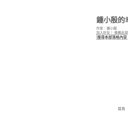
鍾小殷的
作家：鍾小殷
加入好友
｜
推薦此部
首頁