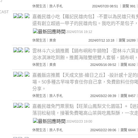
)
休閒生活
｜
旅人手札
2024/07/20 08:51 ｜瀏覽 
CAST
嘉義民雄小吃【羅記民雄肉包】-不要以為民雄只有
還有創立超過一甲子的民雄肉包。我吃的不是包子
2024/07/16 19:12
休閒生活
｜
美食
2024/07/12 10:18 ｜瀏覽 16
雲林斗六火鍋推薦【鍋布峒和牛鍋物】-雲林斗六質感
治冰淇淋吃到飽。推薦海陸雙絕雙人套餐，鍋布峒，
休閒生活
｜
美食
2024/05/16 09:52 ｜瀏覽 8
嘉義飯店推薦【天成文旅-繪日之丘】-設計感十足
場。50多種古早味零食任你自己拿，免費飲料任你
分享。
休閒生活
｜
旅人手札
2024/03/22 09:39 ｜瀏覽 8
嘉義民雄免門票景點【旺萊山鳳梨文化園區】+【迷
落羽松秘境，接著免費喝高山茶與吃鳳梨酥，一次走
2024/02/23 19:00
休閒生活
｜
旅人手札
2024/02/22 09:06 ｜瀏覽 6