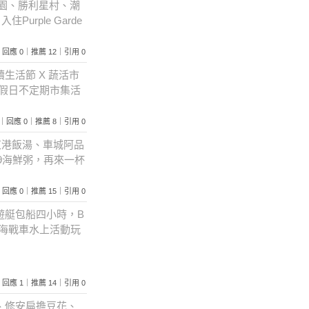
公園、勝利星村、潮
rple Garde
160｜回應 0｜推薦 12｜引用 0
生活節 X 蔬活市
，假日不定期市集活
1855｜回應 0｜推薦 8｜引用 0
東港飯湯、車城阿品
9海鮮粥，再來一杯
164｜回應 0｜推薦 15｜引用 0
遊艇包船四小時，B
、海戰車水上活動玩
818｜回應 1｜推薦 14｜引用 0
、修安扁擔豆花、