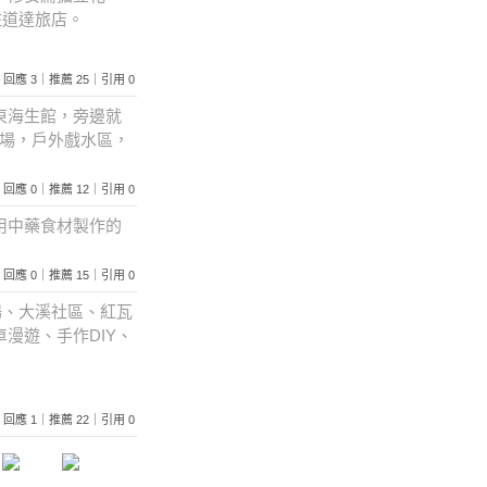
住道達旅店。
582｜回應 3｜推薦 25｜引用 0
東海生館，旁邊就
樂場，戶外戲水區，
022｜回應 0｜推薦 12｜引用 0
用中藥食材製作的
331｜回應 0｜推薦 15｜引用 0
場、大溪社區、紅瓦
漫遊、手作DIY、
378｜回應 1｜推薦 22｜引用 0