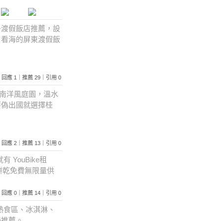
子渡假飯店推薦，設
、看海的屏東渡假飯
544｜回應 1｜推薦 29｜引用 0
島南洋風庭園，溫水
要偽出國就選擇桂
934｜回應 2｜推薦 13｜引用 0
YouBike租
水餅乾免費無限量供
507｜回應 0｜推薦 14｜引用 0
熱食區、冰淇淋、
鍋推薦。