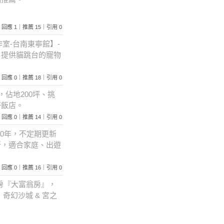
220｜回應 1｜推薦 15｜引用 0
同工作室-台南東寧館】-
。提供貓跳台的寵物
423｜回應 0｜推薦 18｜引用 0
，佔地200坪、挑
好飯店。
900｜回應 0｜推薦 14｜引用 0
0年，不定期更新
所，適合家庭、出遊
452｜回應 0｜推薦 16｜引用 0
房『大富翁房』，
奇幻沙城 & 宮之