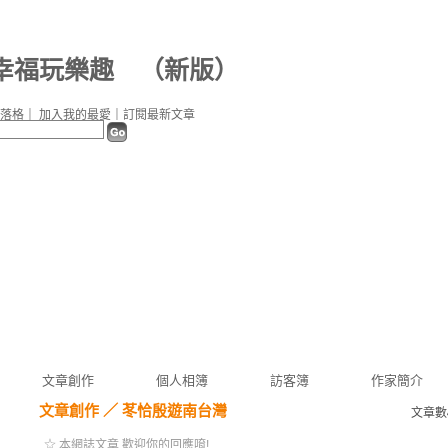
幸福玩樂趣
（
新版
）
落格
｜
加入我的最愛
｜
訂閱最新文章
文章創作
個人相簿
訪客簿
作家簡介
文章創作
／
苳恰殷遊南台灣
文章數
☆ 本網誌文章 歡迎你的回應唷!