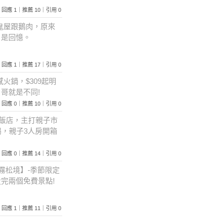
991｜回應 1｜推薦 10｜引用 0
鬼屋跟鵝肉，原來
，是回憶。
289｜回應 1｜推薦 17｜引用 0
火鍋，$309起明
哥就是不同!
192｜回應 0｜推薦 10｜引用 0
的飯店，主打親子市
喝，親子3人房開箱
457｜回應 0｜推薦 14｜引用 0
霧松境】-季節限定
完兩個免費景點!
644｜回應 1｜推薦 11｜引用 0