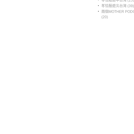
‧
苳恰殷遊中台灣 (151
‧
苳恰殷遊北台灣 (39)
‧
兩個MOTHER POD
(20)