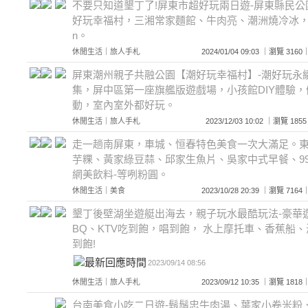
不要只知道墾丁了!屏東市超好玩兩日遊-屏東縣民
好玩幸福村，三湘常家麵館、牛肉亮、潮洲燒冷冰，入住Pu
n。
休閒生活
｜
旅人手札
2024/01/04 09:03 ｜瀏覽 3
屏東潮州親子共融公園【潮好玩幸福村】-潮好玩永續
集，屏中區第一座旗艦版遊戲場，小孩館DIY體驗
動，室內室外都好玩。
休閒生活
｜
旅人手札
2023/12/03 10:02 ｜瀏覽 
走一趟南屏東，車城、恒春特色美食一次大滿足。
芋粿、黃家綠豆蒜、邱家生魚片、吳家中式早餐、9
網美飲料-等咧粉圓。
休閒生活
｜
美食
2023/10/28 20:39 ｜瀏覽 7
墾丁後壁湖坐遊艇出海去，親子玩水最酷玩法-豪華
BQ、KTV吃到飽，唱到飽， 水上摩托車、香蕉船
到飽!
2023/09/14 08:56
休閒生活
｜
旅人手札
2023/09/12 10:35 ｜瀏覽 1
台南美食小吃二日遊-鬍鬚忠牛肉湯、葉家小卷米粉