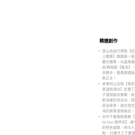
精選創作
‧
釜山自由行景點【松
上纜車】韓國第一座
觀光纜車，水晶車廂
拍!再順遊【龜島】
央散步，看看韓國版
魚公主。
‧
屏東枋山住宿【茉莉
景渡假酒店】近墾丁
子渡假飯店推薦，設
鄰海邊的游泳池，間
是海景房。適合放空
海的屏東渡假飯店。
‧
台中千層蛋糕推薦【
Ni Guo 逢甲店】-
的特色蛋糕，西屯人
點，35層手工千層