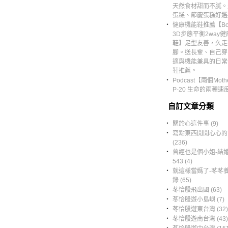
天然食材甜而不膩。
蛋糕、節慶蛋糕好選
‧
健康機能鞋推薦【Bon
3D步態平衡2way
鞋】足型友善，久走
腳。送長輩、自己穿
適與機能兼具的日常
鞋推薦。
‧
Podcast【兩個Moth
P-20 生命的兩種速
自訂文章分類
‧
關於心這件事 (9)
‧
寫點東西開開心心的
(236)
‧
曾經也是個小姐-結
543 (4)
‧
就這樣當媽了-苳苳
錄 (65)
‧
苳恰殷飛出國 (63)
‧
苳恰殷遊小島嶼 (7)
‧
苳恰殷遊東台灣 (32)
‧
苳恰殷遊南台灣 (43)