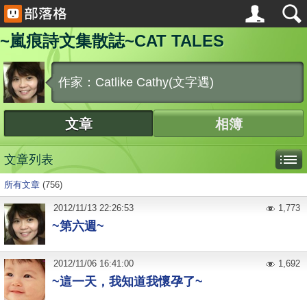
~嵐痕詩文集散誌~CAT TALES
作家：Catlike Cathy(文字遇)
文章
相簿
文章列表
所有文章
(756)
2012
/
11
/
13
22:26:53
1,773
~第六週~
2012
/
11
/
06
16:41:00
1,692
~這一天，我知道我懷孕了~