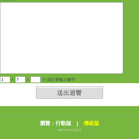
+
=
※ 請計算輸入數字
送出迴響
瀏覽：
行動版
|
傳統版
udn.com © 2012