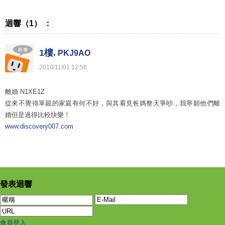
迴響（1） ：
1樓.
PKJ9AO
2010
/
11
/
01
12
:
56
離婚 N1XE1Z
從來不覺得單親的家庭有何不好，與其看見爸媽整天爭吵，我寧願他們離
婚但是過得比較快樂！
www.discovery007.com
發表迴響
會員登入