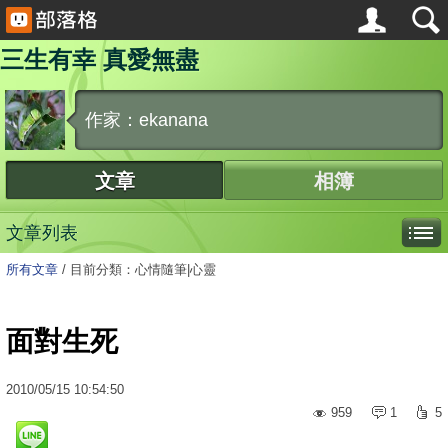
三生有幸 真愛無盡
作家：ekanana
文章
相簿
文章列表
所有文章
/
目前分類：心情隨筆|心靈
面對生死
2010
/
05
/
15
10:54:50
959
1
5