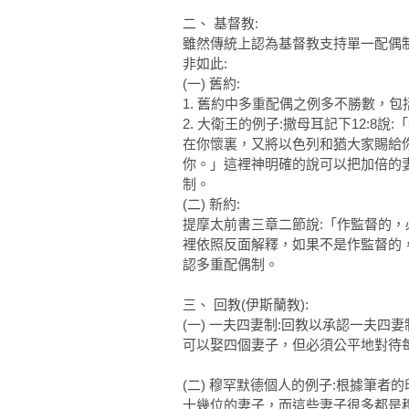
二、 基督教:
雖然傳統上認為基督教支持單一配偶
非如此:
(一) 舊約:
1. 舊約中多重配偶之例多不勝數，
2. 大衛王的例子:撒母耳記下12:8
在你懷裏，又將以色列和猶大家賜給
你。」這裡神明確的說可以把加倍的
制。
(二) 新約:
提摩太前書三章二節說:「作監督的
裡依照反面解釋，如果不是作監督的
認多重配偶制。
三、 回教(伊斯蘭教):
(一) 一夫四妻制:回教以承認一夫
可以娶四個妻子，但必須公平地對待
(二) 穆罕默德個人的例子:根據筆
十幾位的妻子，而這些妻子很多都是