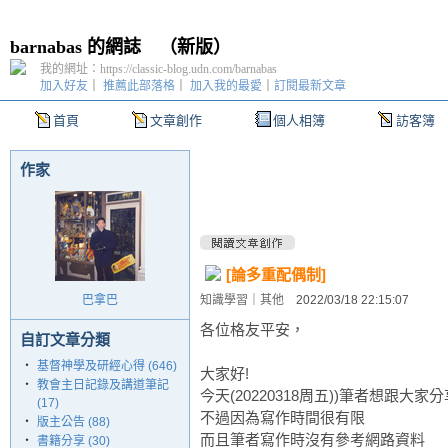
barnabas 的網誌
（
新版
）
我的網址：https://classic-blog.udn.com/barnabas
加入好友
｜
推薦此部落格
｜
加入我的最愛
｜
訂閱最新文章
首頁
文章創作
個人相簿
訪客簿
作家
[論多重配偶制]
巴拿巴
知識學習
｜
其他
2022/03/18 22:15:07
各位格友平安，
自訂文章分類
‧
基督神學及研經心得 (646)
大家好!
‧
教會主日記錄及講道筆記
今天(20220318周五))筆者想跟
(17)
不過因為寫作時間很有限
‧
版主公告 (88)
而且筆者寫作時沒有參考網路資料
‧
書籍分享 (30)