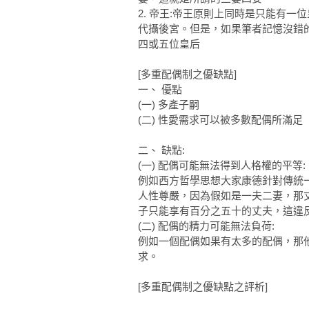
2. 帝王:帝王原則上同時是只能有
代攝後宮。但是，如果筆者記憶沒錯
四或五位皇后
[多重配偶制之優缺點]
一、 優點
(一) 多產子嗣
(二) 性愛需求可以被多數配偶所滿足
二、 缺點:
(一) 配偶可能無法得到人格權的平等:
例如西方哲學思想大家康德針對傳統
人性尊嚴，因為假如是一夫二妻，那
子只能享有百分之五十的丈夫，這違
(二) 配偶的精力可能無法負荷:
例如一個配偶如果有太多的配偶，那
求。
[多重配偶制之優缺點之評析]