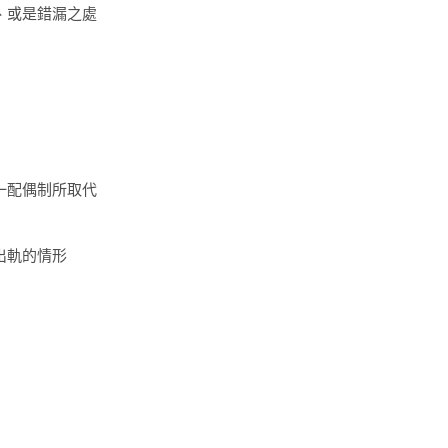
、或是錯漏之處
一配偶制所取代
出軌的情形