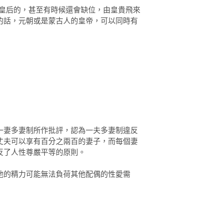
一位皇后的，甚至有時候還會缺位，由皇貴飛來
的話，元朝或是蒙古人的皇帝，可以同時有
一妻多妻制所作批評，認為一夫多妻制違反
丈夫可以享有百分之兩百的妻子，而每個妻
反了人性尊嚴平等的原則。
他的精力可能無法負荷其他配偶的性愛需