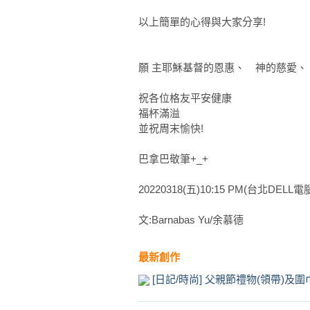
以上簡單的心得與大家分享!
願 主耶穌基督的恩惠、 神的慈愛、
祝各位格友平安健康
福杯滿溢
並祝周末愉快!
巴拿巴敬筆+_+
20220318(五)10:15 PM(台北DELL
文:Barnabas Yu/余慕德
最新創作
[日記/時尚] 父親節禮物(領帶)及