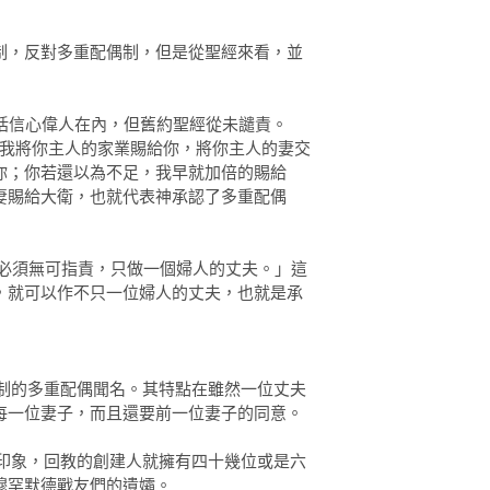
制，反對多重配偶制，但是從聖經來看，並
包括信心偉人在內，但舊約聖經從未譴責。
說:「我將你主人的家業賜給你，將你主人的妻交
你；你若還以為不足，我早就加倍的賜給
妻賜給大衛，也就代表神承認了多重配偶
，必須無可指責，只做一個婦人的丈夫。」這
，就可以作不只一位婦人的丈夫，也就是承
四妻制的多重配偶聞名。其特點在雖然一位丈夫
每一位妻子，而且還要前一位妻子的同意。
者的印象，回教的創建人就擁有四十幾位或是六
穆罕默德戰友們的遺孀。