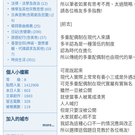
‧
法律、法學及政治 (12)
所以筆者如果有思考不周、太過簡略
‧
佛學及其他宗教思想 (60)
請各位格友多多指教!
‧
古典音樂(含歌劇及芭蕾) (2
4)
[前言]
‧
敬拜歌曲推薦 (25)
‧
日記(含健康) (206)
多重配偶制在現代人來講
‧
旅遊紀行(含美食) (37)
‧
基督信仰(神諭、靈修書
多半認為是一種落伍的制度
籍、代禱請求及其他) (18
認為時代在進化
7)
所以傳統的多重配偶制也由現代的單
‧
時尚生活 (351)
可是說起來
個人小檔案
現代人實際上常常有養小三或是外遇
等 級：8
可見多重配偶制在現代實屬有實無名
點閱人氣：1412906
雖然一旦被公開
本日人氣：603
文章創作：1683
就使當事人被罵成渣男
留言篇數：328
人人喊打
被推薦數：
119
但是只要沒被公開
大家就都心照不宣
加入的城市
我認為這種心口不一的情況應與改正
more...
所以選擇這個題目見教於各位格友!