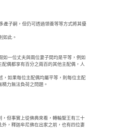
自然多產子嗣，但仍可透過領養等等方式將其優
原則如此。
等:假如一位丈夫與兩位妻子間均是平等，例如
主配偶都享有百分之兩百的其他主配偶，人
前所述，如果每位主配偶均屬平等，則每位主配
無精力無法負荷之問題。
制，但事實上從佛典來看，轉輪聖王有三十
此外，釋迦牟尼佛在出家之前，也有四位妻