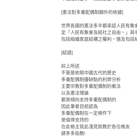
[憲法對多重配偶制額外的依據]
世界各國的憲法多半都承認人民有集
定「人民有集會及結社之自由。」其中結社權 (r
包括組織家庭結構之權利，憶及包括
[結語]
綜上所述
不管是依照中國古代的歷史
多重配偶制優缺點的利弊分析
主要宗教對多重配偶制的看法
以及憲法理論
都是傾向支持多重配偶制的
因此筆者目前認為
多重配偶制在一定條件下
是值得支持的
在此格主就此淺見就教於各位格友
請多多指教!