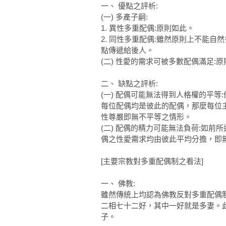
一、 優點之評析:
(一) 多產子嗣:
1. 異性多重配偶:原則如此。
2. 同性多重配偶:雖然原則上不能
點傳遞給後人。
(二) 性愛的需求可被多數配偶滿足:
二、 缺點之評析:
(一) 配偶可能無法得到人格權的平
每位配偶均是彼此的配偶，那麼每位
性尊嚴即無不平等之情形。
(二) 配偶的精力可能無法負荷:如
偶之性愛需求均由彼此平均分擔，即
[主要宗教對多重配偶制之看法]
一、 佛教:
雖然傳統上均認為佛教反對多重配偶
二相七十二好，其中一好就是多妻。
子。