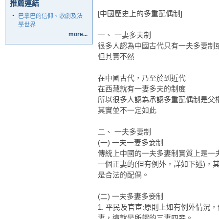
推薦連結
[中國歷史上的多重配偶制]
‧
巴拿巴的信仰、歌劇及法
學世界
more...
一、 一妻多夫制
很多人認為中國古代只有一夫多妻制
但其實不然
在中國古代，乃至於到近代
在西藏就有一妻多夫的制度
所以很多人認為承認多重配偶制是父
其實並不一定如此
二、 一夫多妻制
(一) 一夫一妻多妾制
傳統上中國的一夫多妻制實質上是一
一個正妻的(但有例外，詳如下述)，
是合法的配偶。
(二) 一夫多妻多妾制
1. 平民及官宦:原則上如有例外情
妻，這就是所謂的三妻四妾。