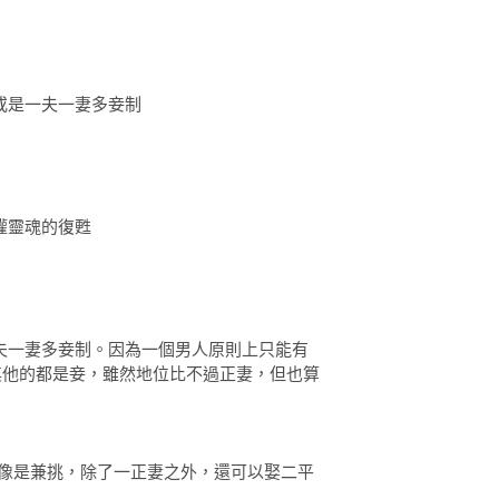
或是一夫一妻多妾制
權靈魂的復甦
夫一妻多妾制。因為一個男人原則上只能有
其他的都是妾，雖然地位比不過正妻，但也算
況，像是兼挑，除了一正妻之外，還可以娶二平