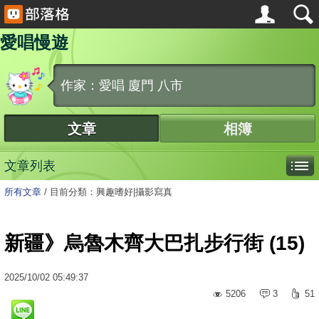
愛唱慢遊
作家：愛唱 廈門 八市
文章
相簿
文章列表
所有文章
/
目前分類：興趣嗜好|攝影寫真
新疆》烏魯木齊大巴扎步行街 (15)
2025
/
10
/
02
05:49:37
5206
3
51