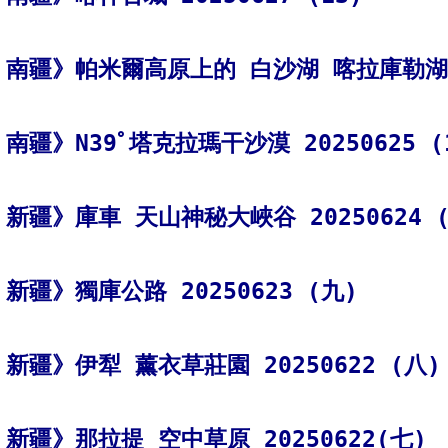
南疆》帕米爾高原上的 白沙湖 喀拉庫勒湖 
南疆》N39ﾟ塔克拉瑪干沙漠 20250625 (
新疆》庫車 天山神秘大峽谷 20250624 
新疆》獨庫公路 20250623 (九)
新疆》伊犁 薰衣草莊園 20250622 (八)
新疆》那拉提 空中草原 20250622(七)