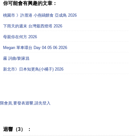
你可能會有興趣的文章：
桃園市 》許厝港 小燕鷗餵食 亞成鳥 2026
下雨天的週末 台灣最西燈塔 2026
母親你在何方 2026
Megan 單車環台 Day 04 05 06 2026
霧 詞曲/劉家昌
新北市》日本知更鳥(小橘子) 2026
限會員,要發表迴響,請先登入
迴響（3） ：