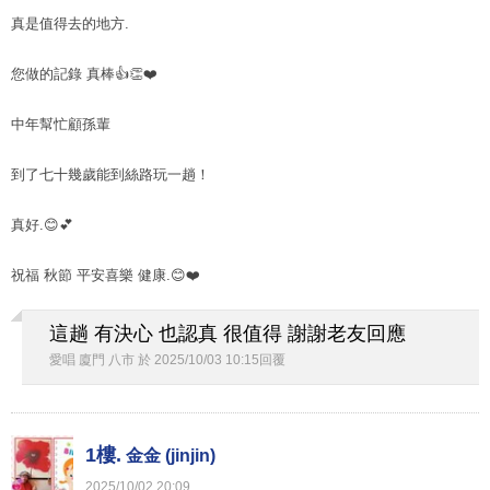
真是值得去的地方.
您做的記錄 真棒👍👏❤️
中年幫忙顧孫輩
到了七十幾歲能到絲路玩一趟！
真好.😊💕
祝福 秋節 平安喜樂 健康.😊❤️
這趟 有決心 也認真 很值得 謝謝老友回應
愛唱 廈門 八市
於
2025
/
10
/
03
10
:
15
回覆
1樓.
金金 (jinjin)
2025
/
10
/
02
20
:
09