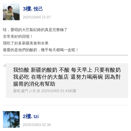
3樓.
悅己
2025
/
10
/
04
21
:
07
哇，愛唱的大巴紮紀錄的真是完整極了
非常美好的回憶！
我吃了好多新疆美食和水果
最愛的是他們的酸奶，幾乎每天都喝一盒呢！
我怕酸 新疆的酸奶 不酸 每天早上 只要有酸奶
我必吃 在喀什的大飯店 還努力喝兩碗 因為對
腸胃的消化有幫助
愛唱 廈門 八市
於
2025
/
10
/
05
01
:
43
回覆
2樓.
tzi
2025
/
10
/
03
02
:
36