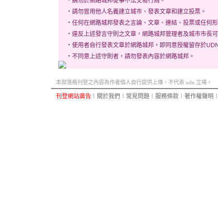
‧
請勿於網路城邦從事不法交易行為。
‧
請勿冒用他人名義建立城市、發表文章和建立投票。
‧
任何在網路城邦發表之言論、文章、連結、投票或任何形
‧
違反上述發言守則之文章，網路城邦管理者及城市市長可
‧
使用者自行發表文章於網路城邦，即同意授權留存於UD
‧
不同意上述守則者，請勿發表內容於網路城邦。
本部落格刊登之內容為作者個人自行提供上傳，不代表 udn 立場。
刊登網站廣告
︱
關於我們
︱
常見問題
︱
服務條款
︱
著作權聲明