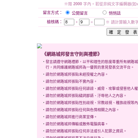
※限
2000
字內。若從非純文字編輯器(如w
留言方式：
公開留言
悄悄話
檢核碼：
+
=
※ 請計算輸入數
《網路城邦發言守則與禮節》
‧
發言請遵守網路禮節，以平和理性的態度尊重所有網路城
行，共同維護網路城邦為一優質的意見發表交流平台。
‧
請勿於網路城邦張貼未經授權之內容。
‧
請勿於網路城邦張貼不實內容。
‧
請勿於網路城邦張貼任何誹謗、威脅、攻擊或侵害他人權
‧
請勿於網路城邦張貼穢詞鄙語、汙辱他人之內容。
‧
請勿於網路城邦張貼性別歧視、宗教歧視、種族歧視等內
‧
請勿於網路城邦張貼任何與色情相關之內容。
‧
請勿於網路城邦進行商業宣傳。
‧
請勿於網路城邦傳輸或散佈電腦病毒。
‧
請勿於網路城邦張貼任何非法或引人犯罪之資訊。