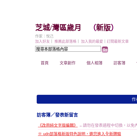
芝城/灣區歲月
（
新版
）
作家：悅己
加入好友
｜
推薦此部落格
｜
加入我的最愛
｜
訂閱最新文章
首頁
文章創作
個人相簿
訪客簿
作
訪客簿
／發表新留言
《改用純文字版編輯》
←請勿在發表過程中切換，以免
※ udn部落格新版特色說明，邀您進入全新體驗