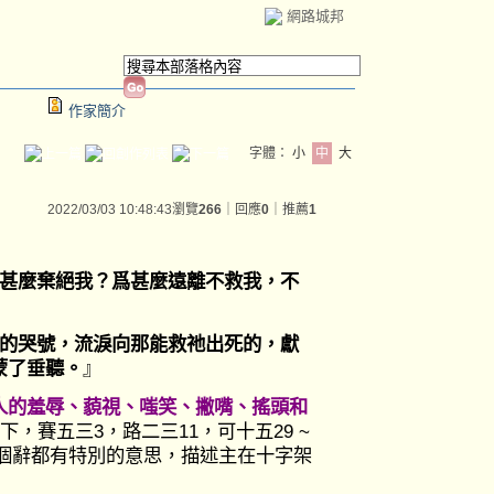
網路城邦
作家簡介
字體：
小
中
大
2022/03/03 10:48:43
瀏覽
266
｜回應
0
｜推薦
1
甚麼棄絕我？爲甚麼遠離不救我，不
的哭號，流淚向那能救祂出死的，獻
蒙了垂聽。
』
人的羞辱、藐視、嗤笑、撇嘴、搖頭和
3 下，賽五三3，路二三11，可十五29 ~
.其中每個辭都有特別的意思，描述主在十字架