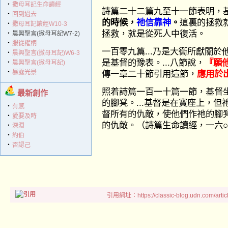
‧
撒母耳記生命讀經
詩篇二十二篇九至十一節表明，
‧
回到過去
的時候，
祂信靠神
。
這裏的拯救
‧
撒母耳記讀經W10-3
拯救，就是從死人中復活。
‧
晨興聖言(撒母耳記W7-2)
‧
服從權柄
一百零九篇...乃是大衞所獻關
‧
晨興聖言(撒母耳記)W6-3
是基督的豫表。...八節說，
『願
‧
晨興聖言(撒母耳記)
‧
暴露光景
傳一章二十節引用這節，
應用於
照着詩篇一百一十篇一節，基督
最新創作
的腳凳。...基督是在寶座上，
‧
有感
督所有的仇敵，使他們作祂的腳
‧
愛要及時
的仇敵。（詩篇生命讀經，一六
‧
深淵
‧
約伯
‧
否認己
引用網址：https://classic-blog.udn.com/artic