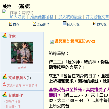
美地
（
新版
）
作家：寶鴨鴨
加入好友
｜
推薦此部落格
｜
加入我的最愛
｜
訂閱最新文章
首頁
文章創作
個人相簿
訪客簿
作家
晨興聖言(撒母耳記W7-2)
節錄重點：
詩二二1『我的神，我的神，
你爲
聽我唉哼的言語？
』
寶鴨鴨
來五7『基督在肉身的日子，
強烈
文章推薦人
(1)
上祈禱和懇求，因祂的虔誠，就
文武兩邊站, 可可疊羅漢
基督受苦以至於死，其間遭受了
譏誚。
（詩二二6 ~ 8，來十三1
其他創作
32，太二七39 ~ 44。）..
‧
殘酷的掃羅
上所受的苦。
‧
什麼都不怕