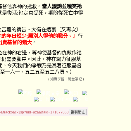
基督信靠神的拯救。
當人譏誚並嗤笑祂
就是復活;祂定意受死，期盼從死亡中得
於他苦難的禱告。大衞在這裏〔又再次〕
他的年日短少;願別人得他的職分。』
行
出賣基督的猶大
。
坐在神的右邊，等神使基督的仇敵作祂
但祂仍需要腳凳。因此，神在竭力征服基
凳。今天我們的爭戰乃是爲着征服基督
○至一六一、五二五至五二八頁。）
(
知識學習
｜
隨堂筆記
)
le/trackback.jsp?uid=azaa&aid=171877063