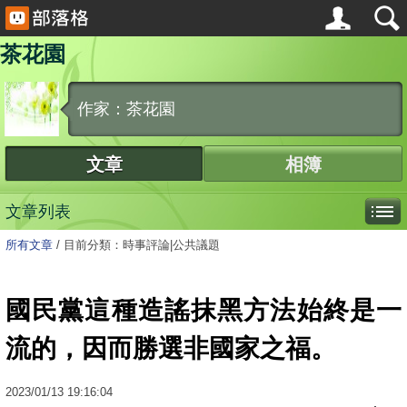
茶花園
作家：茶花園
文章
相簿
文章列表
所有文章
/
目前分類：時事評論|公共議題
國民黨這種造謠抹黑方法始終是一
流的，因而勝選非國家之福。
2023
/
01
/
13
19:16:04