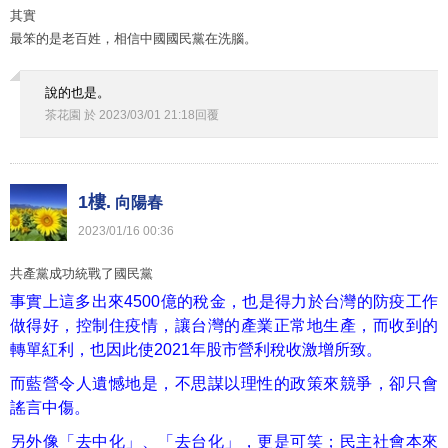
其實
最笨的是老百姓，相信中國國民黨在洗腦。
說的也是。
茶花園
於
2023
/
03
/
01
21
:
18
回覆
1樓.
向陽春
2023
/
01
/
16
00
:
36
共產黨成功統戰了國民黨
事實上這多出來4500億的稅金，也是得力於台灣的防疫工作
做得好，控制住疫情，讓台灣的產業正常地生產，而收到的
轉單
紅利，也因此使2021年股市營利稅收激增所致。
而藍營令人遺憾地是，不思謀以理性的政策來競爭，卻
只會
謠言中傷。
另外像「去中化」、「去台化」，更是可笑；民主社會本來