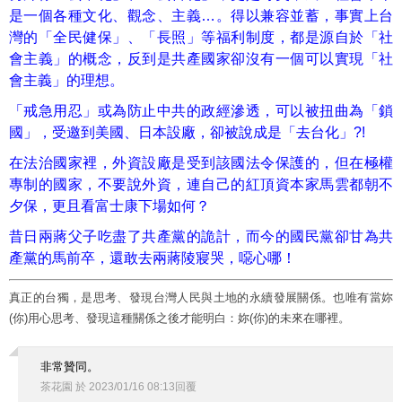
是一個各種文化、觀念、
主義…。得以兼容並蓄，事實上台
灣的「全民健保」、「長照」等福利制度，都是源自於「社
會主義」的概念，反到是共產國家卻沒有一個可以實現
「社
會主義」
的理想。
「戒急用忍」或為防止中共的政經滲透，可以被扭曲為「鎖
國」，受邀到美國、日本設廠，卻被說成是「去台化」?!
在法治國家裡，外資設廠是受到該國法令保護的，但在極權
專制的國家，不要說外資，連自己的紅頂資本家馬雲都朝不
夕保，更且看富士康下場如何？
昔日
兩蔣父子吃盡了共產黨的詭計，而今的國民黨卻甘為共
產黨的馬前卒，還敢去兩蔣陵寢哭，噁心哪！
真正的台獨，是思考、發現台灣人民與土地的永續發展關係。也唯有當妳
(你)用心思考、發現這種關係之後才能明白：妳(你)的未來在哪裡。
非常贊同。
茶花園
於
2023
/
01
/
16
08
:
13
回覆