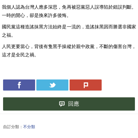
我個人認為台灣人應多深思，免再被惡黨惡人誤導陷於錯誤判斷。
一時的開心，卻是換來許多後悔。
國民黨這種造謠抹黑方法始終是一流的，造謠抹黑因而勝選非國家
之福。
人民更要當心，背後有隻黑手操縱於親中政黨，不斷的傷害台灣，
這才是全民之禍。
回應
自訂分類：
不分類