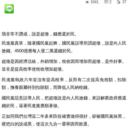
1641
2
37
我非常不讚成，說是超徵，錢應還於民。
民進黨真笨，隨著國民黨起舞，國民黨誤導所謂超徵，說是向人民
搶錢。4500億應每人發二萬還錢於民。
超徵是因經濟活絡，外銷增加，稅收因而增加而超徵，是件好事。
並非是提高稅率使稅收增加超徵。
民進黨執政六年並沒有提高稅率，反而有二次提高免稅額，扣除
額，撫養親屬特別扣除額，而降低人民納稅錢。
國民黨惡意誤導人民，把超徵說是向人民搶錢，來誤解蔡政府應還
錢於民，逼著民進黨應順著做。
正如同我們台灣這二年多來防役確實做得很好，卻被國民黨抹黑，
硬把白的說成黑，使這次九合一選舉因而敗選。