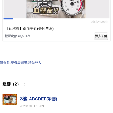
ads by popIn
【仙桃牌】保血平丸(去羚羊角)
觀看次數 48,535次
深入了解
限會員,要發表迴響,請先登入
迴響（2） ：
2樓.
ABCDEF(翠雲)
2023
/
03
/
01
18
:
09