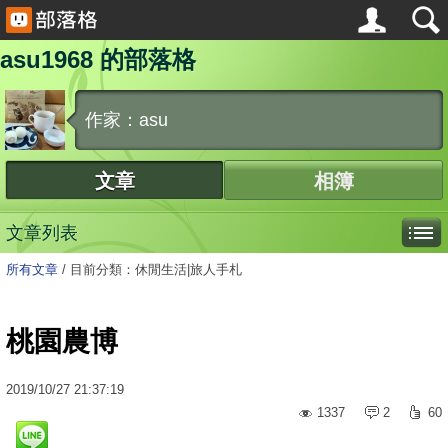
asu1968 的部落格
作家：asu
文章
相簿
文章列表
所有文章
/
目前分類：休閒生活|旅人手札
桃園農博
2019
/
10
/
27
21:37:19
1337
2
60