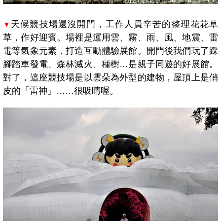
天候競技場還沒開門，工作人員辛苦的整理花花草
▼
草，作好迎賓。場裡是運用雲、霧、雨、風、地震、雷
電等氣象元素，打造互動體驗展館。開門後我們玩了踩
腳踏車發電、森林滅火、種樹…是親子同遊的好展館。
對了，這座競技場是以雲朵為外型的建物，屋頂上是俏
皮的「雷神」……很吸睛喔。