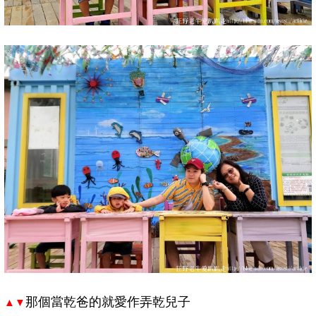
那個當乾爸的就愛作弄乾兒子
▲▼