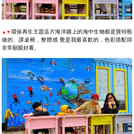
環保再生主題這片
海洋
牆上的海中生物都是寶特瓶
▲▼
做的、課桌椅，整體感 覺是我最喜歡的，色彩搭配得
非常顯眼好看。