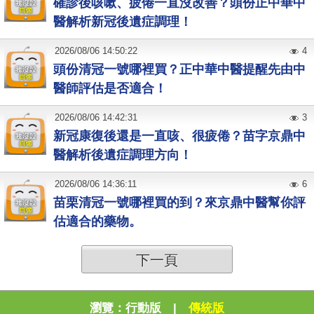
確診後咳嗽、疲倦一直沒改善？頭份正中華中
醫解析新冠後遺症調理！
2026
/
08
/
06
14:50:22
4
頭份清冠一號哪裡買？正中華中醫提醒先由中
醫師評估是否適合！
2026
/
08
/
06
14:42:31
3
新冠康復後還是一直咳、很疲倦？苗字京鼎中
醫解析後遺症調理方向！
2026
/
08
/
06
14:36:11
6
苗栗清冠一號哪裡買的到？來京鼎中醫幫你評
估適合的藥物。
下一頁
瀏覽：
行動版
|
傳統版