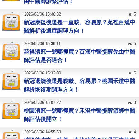
由中醫師診察評估！
2026
/
08
/
06
15:46:32
5
新冠康復後還是一直咳、容易累？苑裡百漢中
醫解析後遺症調理方向！
2026
/
08
/
06
15:39:11
5
苑裡清冠一號哪裡買？百漢中醫提醒先由中醫
師評估是否適合！
2026
/
08
/
06
15:32:00
6
新冠退燒後還是咳嗽、容易累？桃園禾澄中醫
解析恢復期調理方向！
2026
/
08
/
06
15:07:27
3
桃園清冠一號哪裡買？禾澄中醫提醒須經中醫
師評估後開立！
2026
/
08
/
06
14:55:59
4