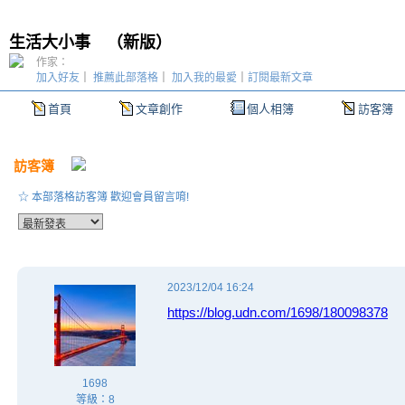
生活大小事
（
新版
）
作家：
加入好友
｜
推薦此部落格
｜
加入我的最愛
｜
訂閱最新文章
首頁
文章創作
個人相簿
訪客簿
訪客簿
☆ 本部落格訪客簿 歡迎會員留言唷!
2023/12/04 16:24
https://blog.udn.com/1698/180098378
1698
等級：8