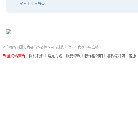
留言
｜
加入好友
本部落格刊登之內容為作者個人自行提供上傳，不代表 udn 立場。
刊登網站廣告
︱
關於我們
︱
常見問題
︱
服務條款
︱
著作權聲明
︱
隱私權聲明
︱
客服