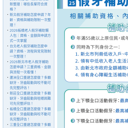
新整理｜哪些長輩符合資
格？
‧
新北假牙補助怎麼申請？年
齡、資格與補助限制一次整
理！
‧
2026板橋老人假牙補助懶
人包｜資格、金額與申請方
式一次掌握
‧
台北老人假牙補助怎麼申
請？資格、流程與常見限制
一次整理！
‧
2026新北市老人假牙補助
怎麼申請？三重資格、金額
與流程一次看懂！
‧
蘆洲全口重建怎麼做？多顆
缺牙、牙齒鬆動與咬不動可
先完整評估！
‧
新莊全口重建怎麼做？多顆
缺牙、牙齒鬆動與咀嚼困難
可先完整評估！
‧
板橋全口重建怎麼做？多顆
缺牙、牙齒鬆動與咬不動可
先完整評估！
‧
三重全口重建怎麼做？多顆