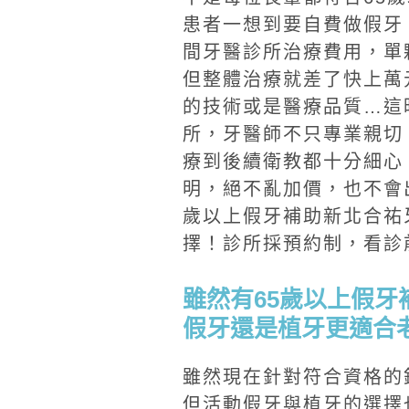
患者一想到要自費做假牙
間牙醫診所治療費用，單顆
但整體治療就差了快上萬
的技術或是醫療品質…這
所，牙醫師不只專業親切
療到後續衛教都十分細心
明，絕不亂加價，也不會
歲以上假牙補助新北合祐
擇！診所採預約制，看診
雖然有65歲以上假
假牙還是植牙更適合
雖然現在針對符合資格的
但活動假牙與植牙的選擇