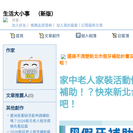
生活大小事
（
新版
）
作家：
加入好友
｜
推薦此部落格
｜
加入我的最愛
｜
訂閱最新文章
首頁
文章創作
個人相簿
訪客簿
作家
還搞不清楚新北市假牙補助計畫
啦！
家中老人家裝活動
補助！？快來新北
文章推薦人
(0)
吧！
其他創作
‧
蘆洲長輩缺牙能申請補助
嗎？2026新北老人假牙資
格先看這篇
‧
2026新莊老人假牙補助最