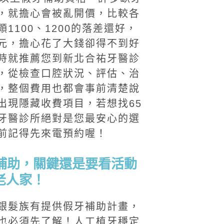
，就擔心會被亂開價，比較各
1100、1200的落差還好，
元，擔心花了大錢卻得不到好
時就推薦您到新北合祐牙醫診
，從檢查口腔狀況、評估、治
，整個費用也都會事前清楚說
出現隱藏收費項目，若想找65
牙醫診所絕對是您最安心的選
前記得先來電預約喔！
牙補助，關鍵還是要看活動
老人家！
銀髮族有提供假牙補助計畫，
也必須先了解！人工植牙穩定