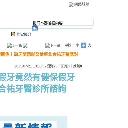
網路城邦
作家簡介
字體：
小
中
大
沒關係！缺牙問題就交給新北合祐牙醫就對
2025/07/21 13:53:39
瀏覽
25
｜回應
0
｜推薦
0
假牙竟然有健保假牙
合祐牙醫診所諮詢