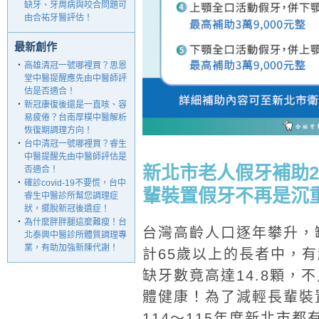
缺牙、牙周病與咬合問題可
由合祐牙醫評估！
最新創作
‧
高雄清冠一號哪裡買？思恩
堂中醫提醒應先由中醫師評
估是否適合！
‧
新冠康復後還是一直咳、容
易疲倦？台南厚樸中醫解析
恢復期調理方向！
‧
台中清冠一號哪裡買？睿生
中醫提醒先由中醫師評估是
新北市老人假牙補助2
否適合！
‧
確診covid-19不要慌，台中
輩裝置假牙不再是沉
睿生中醫診所幫您調理症
狀，擺脫新冠後遺症！
‧
為什麼胖胖腿這麼難瘦！台
台灣高齡人口逐年攀升，
北泰興中醫診所體質調理專
業，有助加強新陳代謝！
計65歲以上的長者中，有
缺牙數竟高達14.8顆，
體健康！為了減輕長輩裝
114～115年度新北市