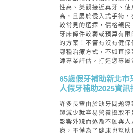
性高、美觀接近真牙、使
高，且屬於侵入式手術，
較常見的選擇，價格親民
牙床條件較弱或預算有限
的方案！不管有沒有健保
哪種治療方式，不如直接
師專業評估，打造您專屬
65歲假牙補助新北
人假牙補助2025資
許多長輩由於缺牙問題導
趣減少就容易營養攝取不
影響外貌而逐漸不願與人
療，不僅為了健康也幫助