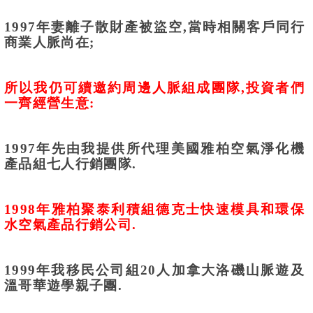
1997
年妻離子散財產被盜空
,
當時相關客戶同行
商業人脈尚在
;
所以我仍可續邀約周邊人脈組成團隊
,
投資者們
一齊經營生意
:
1997
年先由我提供所代理美國雅柏空氣淨化機
產品組七人行銷團隊
.
1998
年雅柏聚泰利積組德克士快速模具和環保
水空氣產品行銷公司
.
1999
年我移民公司組
20
人加拿大洛磯山脈遊及
溫哥華遊學親子團
.