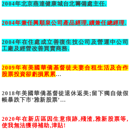
2004
年北京燕達健康城台北籌備處主任
.
2004
年兼任興順泉公司產品經理
,
續兼任總經理
.
2004
年在住處成立善復生技公司及營運中公司
工廠及經營改善買賣商務
.
2009
年有美國華僑基督徒夫妻合租生活及合作
股票投資卻虧損累累
…
2018
年美國華僑基督徒退休返美;留下獨自做假
帳暴跌下市
’
雅新股票
’…
2020
年在新店區因生意痕跡
,
殘渣
,
雅新股票等
,
使我無法獲得補助
,
津貼
!