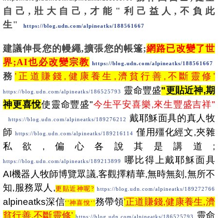
自己,壯大自己,才能"利己益人,不負此
生"
https://blog.udn.com/alpineatks/1885
61667
建議伸長您的幔繩,擴張您的帳篷;
網路已改變了世
界;AI也必改變
宗教
https://blog.udn.com/alpineatks/188561667
務
’正道賺錢,健康養生,濟貧行善,不斷靈修’
靈命豐盛
"
更貼近神,期
https://blog.udn.com/alpineatks/186525793
神更喜悅
使靈命豐盛"
今生平安喜樂,來生豐盛吉祥"
戴耶穌面具的真人牧
https://blog.udn.com/alpineatks/189276212
師
僅用殭化經文,夾雜
https://blog.udn.com/alpineatks/189216114
私欲,偏心各說其是講道;
哪比得上戴耶穌面具
https://blog.udn.com/alpineatks/189213899
AI機器人牧師博覽眾議,客觀擇精華,無時無刻,無所不
知,服務眾人,
更貼近神呢?
https://blog.udn.com/alpineatks/189272766
alpineatks深信
務帶領
’正道賺錢,健康養生,濟
‘
’神喜悅‘’
貧行善,不斷靈修’
靈命
https://blog.udn.com/alpineatks/186525793