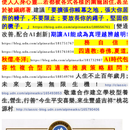
使人人身心靈...若都被各式各樣的圍籠困住,甚至
於被綑綁著
,
建議
「要擴張你帳幕之地，張大你居
所的幔子，不要限止；要放長你的繩子，堅固你
的橛子。」
[變通
https://blog.udn.com/alpineatks/188556761
改善,配合AI創新]
期讓AI能成為真理越辨越明!
務自信!
https://blog.udn.com/alpineatks/181751767
四適教:春佛,夏道,
https://blog.udn.com/alpineatks/181761034
秋儒,冬洋;
AI時代包
https://blog.udn.com/alpineatks/181732907
容性複合型四適教推廣策略顧問?
人生不止百年歲月;
https://blog.udn.com/alpineatks/188549798
未來充滿無限生機!
http://classic-
敬邀合作建立學校型養
blog.udn.com/alpineatks/165493853
生,營生,行善"今生平安喜樂,來生豐盛吉祥"桃花
源村
.
http://classic-blog.udn.com/alpineatks/165790406