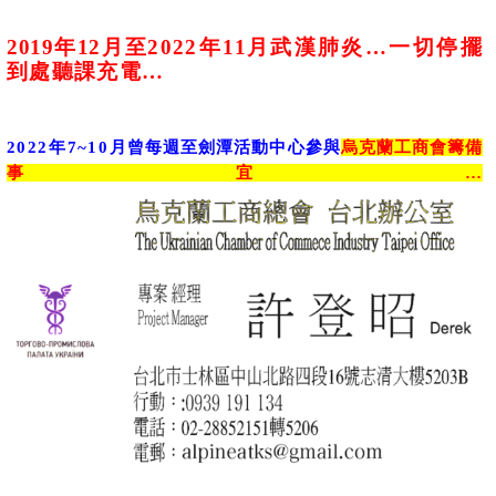
2019
年
12
月至
2022
年
11
月
武漢肺炎
…
一切停擺
到處聽課充電
…
2022
年
7~10
月曾每週至劍潭活動中心參與
烏克蘭工商會籌備
事宜
…