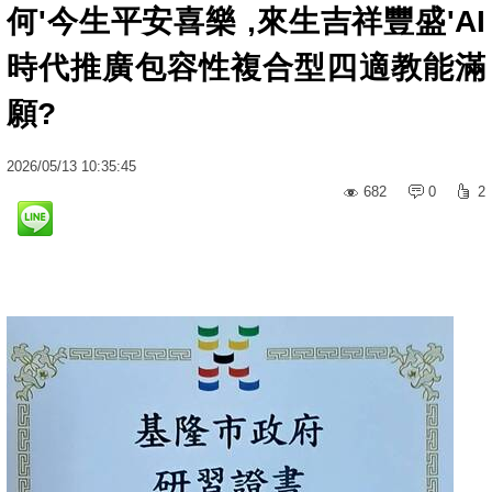
何'今生平安喜樂 ,來生吉祥豐盛'AI
時代推廣包容性複合型四適教能滿
願?
2026
/
05
/
13
10:35:45
682
0
2