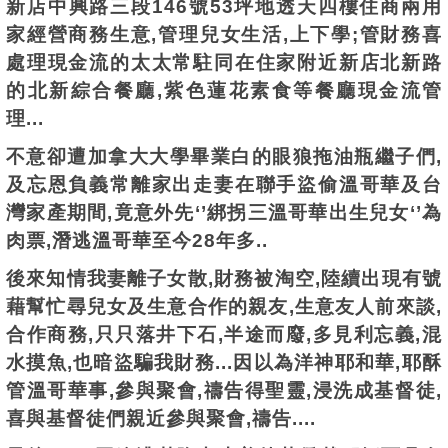
新店中興路三段146號53坪地透天四樓住商兩用
家經營商務生意,管理兒女生活,上下學;管財務喜
處理
現金流
的太太常駐同在住家附近新店北新路
的
北新綜合餐廳,紫色蓮花素食等餐廳
現金流管
理...
不意
卻遭加拿大大學畢業白的眼狼拖油瓶繼子們,
及忘恩負義常離家出走妻在聯手盜偷溫哥華及台
灣家產期間,竟
意外先‘’綁拐三溫哥華出生兒女‘’為
肉票,潛逃溫哥華至今28年多..
後來知情我妻離子女散,財務被淘空,陸續出現有號
藉幫忙尋兒女及生意合作的親友,生意友人前來談,
合作商務,只只落井下石,半途而廢,多見利
忘義,混
水摸魚,也暗盜騙我財務...因以為洋神耶和華,耶酥
管
溫哥華
事,參與聚會,禱告得聖靈,浸洗成
基督徒,
喜與
基督徒
們親
近
參與聚會,禱告....