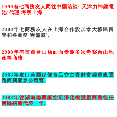
1999
有七商務友人同往中國洽談
’
天津力神鋰電
池
’
代理
,
考察上海
.
2000
年七商務友人在上海合作設加拿大移民留
學和各商務
’
籌備處
’.
2000
年有友買台山店面而受邀多次考察台山地
產等商務
2003
年進口美國保健食品交由寶齡富錦藥廠通
路商興順泉公司賣
.
2003
年往湖南南縣談空氣淨化機設廠商務後任
南縣招商代表一年
.