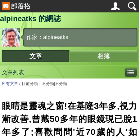
alpineatks 的網誌
作家：alpineatks
文章
相簿
文章列表
所有文章
/
目前分類：不分類|不分類
眼睛是靈魂之窗!在基隆3年多,視力
漸改善,曾戴50多年的眼鏡現已脫1
年多了;喜歡問問'近70歲的人'如