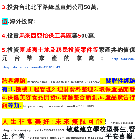
3.
投資台北北平路綠基直銷公司50萬,
伍
.海外投資:
4.
投資
馬來西亞怡保工業區
案
5
00萬,
5.
投資
夏威夷土地及移民投資案件等
家產共約
值億
元台幣家產的家庭;
http://classic-
blog.udn.com/alpineatks/11033849
跨界經驗 
　關聯性經驗
https://blog.udn.com/alpineatks/178717262
有:1.
機械工程管理2.理財資料整理3.環保產品開發
4.保健美容食品開發5.資源整合新創,6.產品廣告行
銷
等類. 
https://blog.udn.com/alpineatks/11381809
人生非常美好;未來無限可能
! 
http://classic-
 敬邀建立學校型養生,營
blog.udn.com/alpineatks/165493853
生,行善 
 平安喜樂,
https://blog.udn.com/alpineatks/179329682