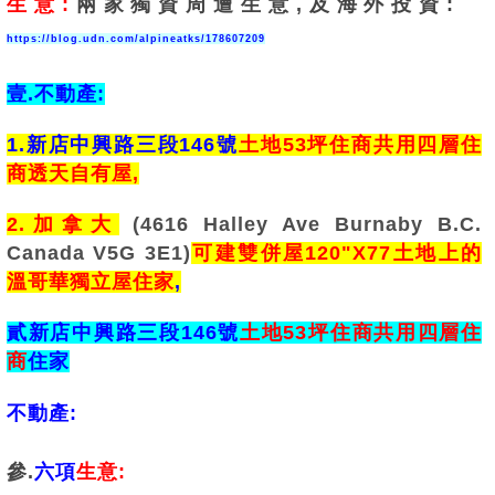
生意:
兩家獨資周遭生意,及海外投資:
https://blog.udn.com/alpineatks/178607209
壹.不動產:
1.新店中興路三段146號
土地53坪
住商共用四層住
商透天自有屋,
2.加拿大
(4616 Halley Ave Burnaby B.C.
Canada V5G 3E1)
可建雙併屋120"X77土地上的
溫哥華獨立屋住家
,
貳新店
中興路三段146號
土地53坪
住商共用四層住
商
住家
不動產:
參.
六項
生意: