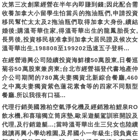
次
第三次創業
經營
在半年內即賺到錢;
因此配
合需
收養加拿大小留學生怕當兵的
拖油瓶們,
申請投資
移民幫忙太太及2拖油瓶們取得加拿大身份,
續結
婚後;購溫哥華住家,得溫
哥華
出生的龍鳳胎長女,
長男後,投資移民核准拿到加拿大居民證及候次女
溫哥華出生,198808至199202迅速五子登科...
在經營港興公司陸續投資海鮮樓50萬股東,日餐巡
菊谷50萬股東兼房東;台北市經營福登代書地產仲
介公司期間的780萬夫妻獨資北新綜合餐廳,460
之中萬夫妻獨資紫色蓮花素食等的四家不同類型
餐廳.
所以我很
有口福..
.
代理行銷美國雅柏空氣淨化機及經銷
雅柏
鯉泉RO
飲水機,和喜瑞獨立筒床墊,歐采遊艇駕訓班開設及
代理,及行銷遊艇...;當時溫哥華出生三兒女也陸續
就讀再興小學幼稚園,及昇國小一年級生;我負責在