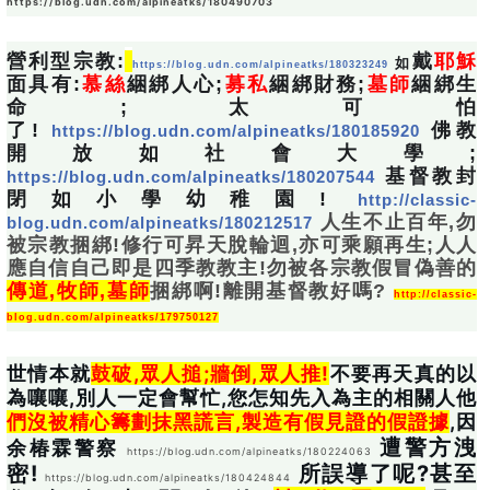
https://blog.udn.com/alpineatks/180490703
營利型宗教:
戴
耶穌
 如
https://blog.udn.com/alpineatks/180323249
面具有:
慕絲
綑綁人心;
募私
綑綁財務;
墓師
綑綁生
命;
太可怕
了!
佛教
https://blog.udn.com
/alpineatks/180185920
開放如社會大學; 
基督教封
https://blog.udn.com/alpineatks/180207544
閉如小學幼稚園!
http://classic-
人生不止百年,勿
blog.udn.com/alpineatks/180212517
被宗教捆綁!修行可昇天脫輪迴,亦可乘願再生;人人
應自信自己即是四季教教主!勿被各宗教假冒偽善的
傳道,牧師,墓師
捆綁啊!離開基督教好嗎? 
http://classic-
blog.udn.com/alpineatks/179750127
世情本就
鼓破,眾人搥;牆倒,眾人推!
不要再天真的以
為嚷嚷,別人一定會幫忙,您怎知先入為主的相關人他
們沒被精心籌劃抹黑謊言,製造有假見證的假證據
,因
 遭警方洩
余椿霖警察 
https://blog.udn.com/alpineatks/180224063
密! 
 所誤導了呢?甚至
https://blog.udn.com/alpineatks/180424844