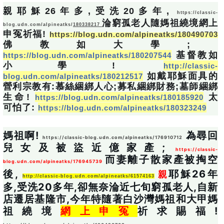
親耶穌26年多,受洗20多年, 
https://classic-
淪窮孤老人隨媽祖繞境網上
blog.udn.com/alpineatks/
180338217
申冤祈福! 
https://blog.udn.com/alpineatks/180490703
佛教如大學;
基督教如
https://blog.udn.com/alpineatks/180207544
小學!
http://classic-
如戴耶穌面具的
blog.udn.com/alpineatks/180212517
營利宗教有:慕絲綑綁人心;募私綑綁財務;墓師綑綁
生命!
太
https://blog.udn.com/alpineatks/180185920
可怕了:
https://blog.udn.com/alpineatks/180323249
媽祖啊!
為尋回
https://classic-blog.udn.com/alpineatks/176910712
兒女及被盜近億家產;
https://classic-
而妻離子散家產被掏空
blog.udn.com/alpineatks/176945739
後,
耶穌26年
親
http://classic-blog.udn.com/alpineatks/61574163
多,受洗20多年,卻無奈淪近七旬窮孤老人,自新
店遷居基隆市,今年特隨著白沙灣媽祖和大甲媽
祖繞境
網上申冤
祈求賜福! 