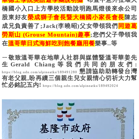
橋國小入口上方學校活動說明跑馬燈後來余公司
股東好友
榮成獅子會長暨大橋國小家長會長
陳志
成兄負責善了;Jack(李曉昭)父女帶領我們
同遊葛
勞斯山 (Grouse Mountain)趣事
;您們父子帶領我
在
溫哥華日式海鮮吃到飽餐廳用餐
樂事..等
ㄧ敬致溫哥華在地華人社群與媒體暨溫哥華姜先
生Gerald Chiang等我們共同的朋友們:
懇請協助助轉發台灣
https://blog.udn.com/alpineatks/189491280
有老父親,盼再續三個親生兒女親情心切祈大力幫
忙必銘記五内!
https://blog.udn.com/alpineatks/189492024