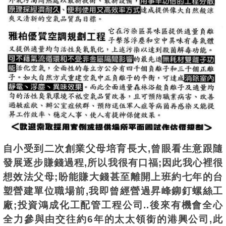
自小受到二次創業父母培育長大,曾眼看
生意
跟隨
發展
逐步賺錢過程,所以我很
有口福;因此
我心裡很
想效法父母;盼能賺大錢
甚至離開上班約七年的台
塑營建單位職場前,我即曾經營過昇峰鉚釘螺絲工
廠;投資鴻成化工配管工程公司..後來有機會全心
全力參與由交往約6年的
太太領銜的港興公司,此