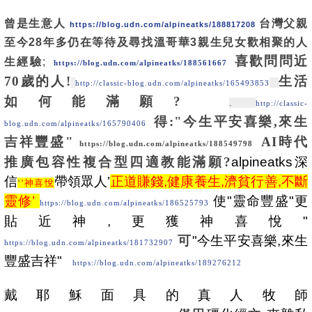
曾是生意人
台灣父親
https://blog.udn.com/alpineatks/188817208
至今28年多仍在等待及尋找溫哥華3親生兒女歡相聚的人
喜歡問問近
生經驗
;
https://blog.udn.com/alpineatks/1885
61667
70歲的人!
生活
http://classic-blog.udn.com/alpineatks/165493853
如何
能滿願?
.
http://classic-
得:"
今生平安喜樂,來生
blog.udn.com/alpineatks/165790406
吉祥豐盛"
AI時代
https://blog.udn.com/alpineatks/188549798
推廣包容性複合型四適教能滿願?
alpineatks深
信
帶領眾人’
正道賺錢,健康養生,濟貧行善,不斷
‘
’神喜悅
靈修’
使"
靈命豐盛"
更
https://blog.udn.com/alpineatks/186525793
貼近神,更獲神喜悅
"
可
"今生平安喜樂,來生
https://blog.udn.com/alpineatks/181732907
豐盛吉祥"
https://blog.udn.com/alpineatks/189276212
戴耶穌面具的真人牧師