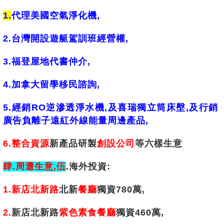
1.
代理美國空氣淨化機
,
2.台灣開設遊艇駕訓班經營權
,
3.福登屋地代書仲介
,
4.加拿大留學移民諮詢
,
5.經銷RO逆滲透淨水機
,
及喜瑞獨立筒床壂
,
及行銷
廣告負離子遠紅外線能量周邊產品,
6.整合資源
新產品研製
創設公司
等六樣生意
肆.周遭生意,伍
.海外投資:
1.新店北新路
北新
餐廳
獨資780萬
,
2.
新店北新路
紫色素食餐廳
獨資460萬,