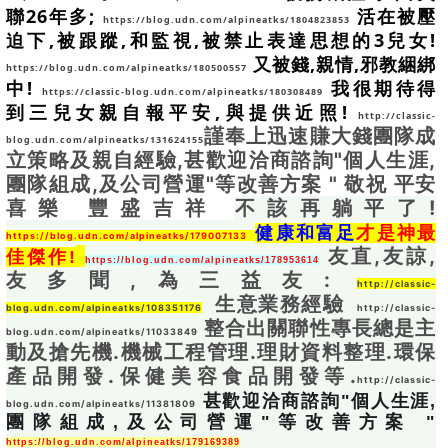
聯26年多; 
 活在被壓
https://blog.udn.com/alpineatks/1804823853
迫下,被跟蹤,和監視,被禁止表達思想的3兒女! 
 又被錢,親情,邪教綑綁
https://blog.udn.com/alpineatks/180500557
中! 
 我很期待得
https://classic-blog.udn.com/alpineatks/180308489
到三兒女親自報平安,與提供近照! 
http://classic-
謹奉上迅速賺大錢團隊成
blog.udn.com/alpineatks/131624155
立策略及親自經驗,甚歡迎洽商諮詢"個人生涯,
團隊組成,及公司營運"等改善方案 " 敬祝 平安
喜樂 豐盛吉祥 
不該再躺平了! 
健康和富足
才是神最
https://blog.udn.com/alpineatks/179007133
友直,友諒,
佳傑作!
https://blog.udn.com/alpineatks/178953614
友多聞,為三益友: 
http://classic-
  生意業務經驗  
blog.udn.com/alpineatks/108351176
http://classic-
 整合出關聯性專長總是主
blog.udn.com/alpineatks/11033849
動及搶先機.機械工程管理.理財資料整理.環保
產品開發.保健美容食品開發等.
http://classic-
甚歡迎洽商諮詢"個人生涯,
blog.udn.com/alpineatks/11381809
團隊組成,及公司營運"等改善方案 "
https://blog.udn.com/alpineatks/179169389