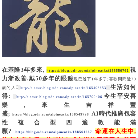
在基隆3年多來,
視
https://blog.udn.com/alpineatks/188556761
力漸改善,戴50多年的眼鏡
現已脫下1年多了;喜歡問問近70
!
生活如何
歲的人
http://classic-blog.udn.com/alpineatks/165493853
得:
今生平安喜
.
http://classic-blog.udn.com/alpineatks/165790406
樂,來生吉祥豐
盛;
AI時代
推廣包容
https://blog.udn.com/alpineatks/188549798
性複合型四適教能滿
願?
命運在人生中,
https://blog.udn.com/alpineatks/188561667