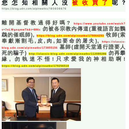
您怎知相關人沒
被收買了
呢? 
https://blog.udn.com/alpineatks/180606676
離開基督教過得好嗎? 
https://www.youtube.com/watch?
 勿被各宗教內傳道(重複語言如鸚
v=7nLWgnqmwTk&t=886s
鵡的催眠師), 
 牧師(索
https://blog.udn.com/alpineatks/179064293
奉獻漸割毛,皮,肉,如要命的屠夫), 
https://classic-
 墓師(虛開天堂通行證要人
blog.udn.com/alpineatks/173855156
死的騙子) 
 勿再攀
http://classic-blog.udn.com/alpineatks/112080286
緣, 勿執迷不悟!只求愛我的神相助啊! 
https://blog.udn.com/alpineatks/179256510