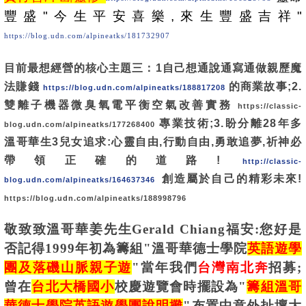
豐盛"今生平安喜樂,來生豐盛吉祥"
https://blog.udn.com/alpineatks/181732907
目前最想經營的核心主題三：1自己想通說通寫通做親歷魔
法賺錢
的商業故事;2.
https://blog.udn.com/alpineatks/188817208
雙離子機器微臭氧電平衡空氣改善實務
https://classic-
專業技術;3.盼分離28年多
blog.udn.com/alpineatks/177268400
溫哥華生3兒女追求:心靈自由,行動自由,勇敢追夢,祈神必
帶領正確的道路!
http://classic-
創造屬於自己的精彩未來!
blog.udn.com/alpineatks/164637346
https://blog.udn.com/alpineatks/188998796
敬致致溫哥華姜先生Gerald Chiang福安:您好是
否記得1999年初為籌組"溫哥華德士學院
英語遊學
團及落磯山脈親子遊
"當年我們
台灣南北奔
招募;
曾在
台北大橋國小
校慶遊覽會時擺設為"
籌組溫哥
華德士學院英語遊學團說明攤
"布置中意外扯壞大