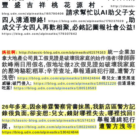
豐盛吉祥桃花源村. 
http://classic-
 請求幫忙以AI助父子女
blog.udn.com/alpineatks/165790406
四人溝通聯絡! 
 ,助
https://blog.udn.com/alpineatks/179237029
成父子女四人再歡相聚,必銘記圖報社會公益! 
https://blog.udn.com/alpineatks/179307842
統一企業加
媽祖啊
:
http://classic-blog.udn.com/alpineatks/61574163
律師薛
拿大地產公司員工假見證是
破壞我家庭的始作俑者!
欽峰兩日用假名,
假地址做2次假見證如破壞我家庭
的壓垮駱駝稻草;辛苦查址,舉報通緝犯行蹤,遭警方
洩密
!
尋兒女
;
遭受黑道
https://blog.udn.com/alpineatks/180424844
威嚇
;
破門侵入
;
但通通被
https://blog.udn.com/alpineatks/180521220
吃案
!
https://blog.udn.com/alpineatks/180518583
26
年多來
,
因余椿霖警察背書抹黑
,
我新店區警方記
錄很負面
,
卻妄想
:
兒女
,
錢財哪裡失去
,
哪裡找回
!
舉報通緝犯行
http://classic-blog.udn.com/alpineatks/61574163
蹤
,
遭警方洩
等!
https://blog.udn.com/alpineatks/180224063
https://blog.udn.com/alpineatks/180424844