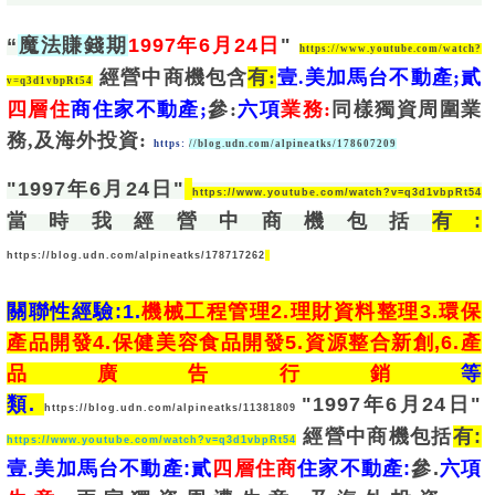
“
魔法賺錢期
1997
年6月24日
"
https://www.youtube.com/watch?
經營中
商機
包含
有:
壹.美加馬台不動產;
貳
v=q3d1vbpRt54
四層住
商住家
不動產;
參:
六項
業務:
同樣獨資周圍業
務,及海外投資:
https:
//blog.udn.com/alpineatks/178607209
"
1997
年6月24日"
https://www.youtube.com/watch?v=q3d1vbpRt54
當時我經營中
商機
包括
有
:
https://blog.udn.com/alpineatks/178717262
關聯性經驗:1.
機械工程管理2.理財資料整理3.環保
產品開發4.保健美容食品開發5.資源整合新創,6.產
品廣告行銷
等
類. 
"
1997
年6月24日"
https://blog.udn.com/alpineatks/11381809
經營中
商機
包括
有:
https://www.youtube.com/watch?v=q3d1vbpRt54
壹.美加馬台不動產:
貳
四層住商
住家
不動產:
參.
六項