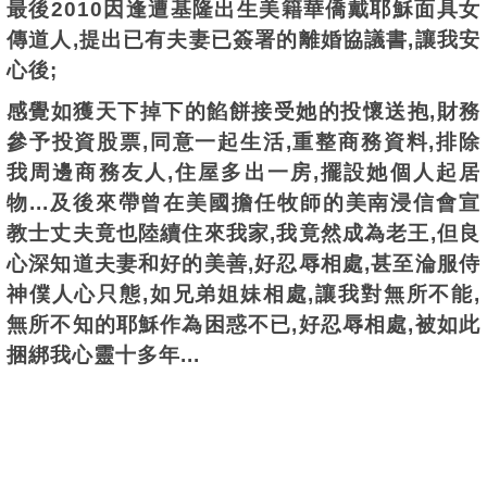
最後2010因逢遭基隆出生美籍華僑戴耶穌面具女
傳道人,提出已有夫妻已簽署的離婚協議書,讓我安
心後;
感覺如獲天下掉下的餡餅接受她的投懷送抱,財務
參予投資股票,同意一起生活,重整商務資料,排除
我周邊商務友人,住屋多出一房,擺設她個人起居
物...
及後來帶曾在美國擔任牧師的美南浸信會宣
教士丈夫竟也陸續住來我家,我竟然成為老王,但良
心深知道夫妻和好的美善,
好忍辱相處,甚至淪服侍
神僕人心
只
態,如兄弟姐妹相處,
讓我對無所不能,
無所不知的耶穌作為困惑不已,
好忍辱相處,
被如此
捆綁我心靈十多年...