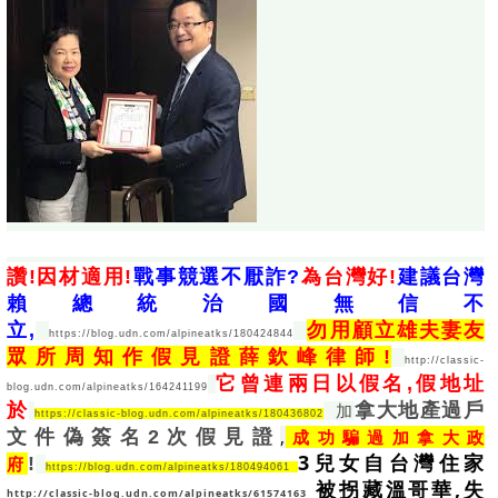
讚!因材適用!
戰事競選不厭詐?
為台灣好!
建議台灣
賴總統治國無信不
立,
勿用顧立雄夫妻友
https://blog.udn.com/alpineatks/180424844
眾所周知作假見證薛欽峰律師!
http://classic-
它曾連兩日以假名,假地址
blog.udn.com/alpineatks/164241199
於
拿大地產過戶
  加
https://classic-blog.udn.com/alpineatks/180436802
文件偽簽名2次假見證
,
成功騙過加拿大政
3兒女自台灣住家 
府
!
https://blog.udn.com/alpineatks/180494061
 被拐藏溫哥華,失
http://classic-blog.udn.com/alpineatks/61574163