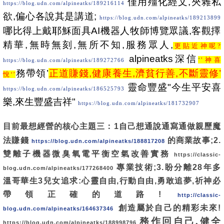
僅用殭化經文,夾雜私
https://blog.udn.com/alpineatks/189216114
欲,偏心各說其是講道;
https://blog.udn.com/alpineatks/189213899
哪比得上戴耶穌面具AI機器人牧師博覽眾議,客觀擇
精華,無時無刻,無所不知,服務眾人,
更貼近神呢?
alpineatks深信
‘
’神喜
https://blog.udn.com/alpineatks/189272766
務帶領’
正道賺錢,健康養生,濟貧行善,不斷靈修’
悅‘’
靈命豐盛"今生平安喜
https://blog.udn.com/alpineatks/186525793
樂,來生豐盛吉祥"
https://blog.udn.com/alpineatks/181732907
目前最想經營的核心主題三：1自己想通說通寫通做親歷魔
法賺錢
的商業故事;2.
https://blog.udn.com/alpineatks/188817208
雙離子機器微臭氧電平衡空氣改善實務
https://classic-
專業技術;3.盼分離28年多
blog.udn.com/alpineatks/177268400
溫哥華生3兒女追求:心靈自由,行動自由,勇敢追夢,祈神必
帶領正確的道路!
http://classic-
創造屬於自己的精彩未來!
blog.udn.com/alpineatks/164637346
務
作回自己,健全
https://blog.udn.com/alpineatks/188998796