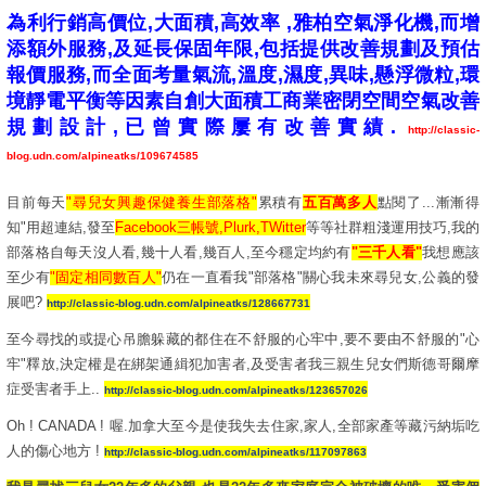
為利行銷高價位,大面積,高效率 ,雅柏空氣淨化機,而增
添額外服務,及延長保固年限,包括提供改善規劃及預估
報價服務,而全面考量氣流,溫度,濕度,異味,懸浮微粒,環
境靜電平衡等因素自創大面積工商業密閉空間空氣改善
規劃設計,已曾實際屢有改善實績.
http://classic-
blog.udn.com/alpineatks/109674585
目前每天
"尋兒女興趣保健養生部落格"
累積有
五百萬多人
點閱了...漸漸得
知"用超連結,發至
Facebook三帳號,Plurk,TWitter
等等社群粗淺運用技巧,我的
部落格自每天沒人看,幾十人看,幾百人,至今穩定均約有
"三千人看"
我想應該
至少有
"固定相同數百人"
仍在一直看我"部落格"關心我未來尋兒女,公義的發
展吧?
http://classic-blog.udn.com/alpineatks/128667731
至今尋找的或提心吊膽躲藏的都住在不舒服的心牢中,要不要由不舒服的"心
牢"釋放,決定權是在綁架通緝犯加害者,及受害者我三親生兒女們斯德哥爾摩
症受害者手上..
http://classic-blog.udn.com/alpineatks/123657026
Oh ! CANADA ! 喔.加拿大至今是使我失去住家,家人,全部家產等藏污納垢吃
人的傷心地方 !
http://classic-blog.udn.com/alpineatks/117097863