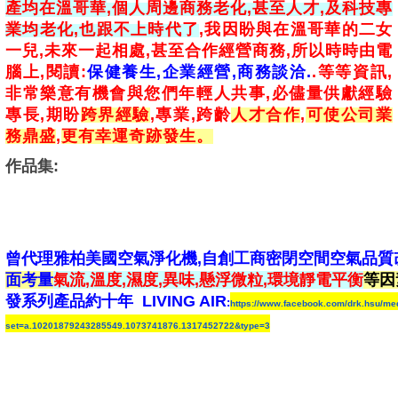
產均在溫哥華
,個人周邊商務老化
,
甚至人才
,
及科技專
業均
老化
,也
跟不上時代了
,我因盼與
在溫哥華的
二女
一兒
,
未來一起相處
,
甚至合作經營商務
,
所以時時由電
腦上
,
閱讀:
保健養生,企業經營,商務談洽.
.等等資訊
,
非常樂意有機會與您們年輕人共事
,必儘量供獻經驗
專長
,
期盼
跨界經驗
,專業
,跨齡
人才合作
,
可使公司業
務鼎盛
,
更有幸運奇跡發生。
作品集:
曾代理雅柏美國空氣淨化機,自創工商密閉空間空氣品質
面考量
氣流,溫度,濕度,異味,懸浮微粒,環境靜電平衡
等因
發系列產品約十年 LIVING AIR
:
https://www.facebook.com/drk.hsu/me
set=a.10201879243285549.1073741876.1317452722&type=3