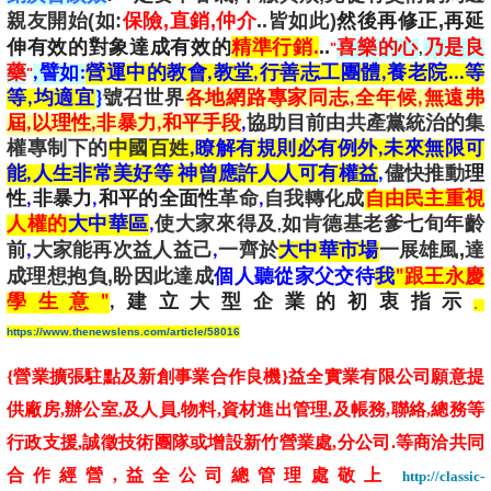
親友開始(如:
保險,直銷,仲介
..皆如此)
然後再修正,再延
伸有效的對象達成有效的
精準行銷.
..
喜樂的心
乃是良
"
,
藥
,譬如:
營運中的教會,教堂,行善志工團體
,養老院
...等
"
等,均適宜
}
號召世界
各地網路專家同志,全年候,
無
遠
弗
屆
,以理性,非暴力,和平手段
,
協助目前由共產黨統治的集
權專制下的
中國百姓
,瞭解
有規則必有例外,未來無限可
能,人生非常美好等 神曾應許人人可有權益
,
儘快推動
理
性
,
非暴力
,
和平的全面性
革命
,
自我轉化成
自由民主重視
人權的
大中華區
,
使大家來得及
如肯德基老爹七旬年齡
,
,
前
,
大家能再次益人益己
,
一齊於
大中華市場
一展雄風
達
,
成理想抱負
盼因此達成
個人聽從家父交待
我
"跟王永慶
學生意"
,建立大型企業
的初衷指
示
。
https://www.thenewslens.com/article/58016
{營業擴張駐點及新創事業合作良機}益全實業有限公司願意提
供廠房,辦公室,及人員,物料,資材進出管理,及帳務,聯絡,總務等
行政支援,誠徵技術團隊或增設新竹營業處,分公司.等商洽共同
合作經營,益全公司總管理處敬上
http://
classic-