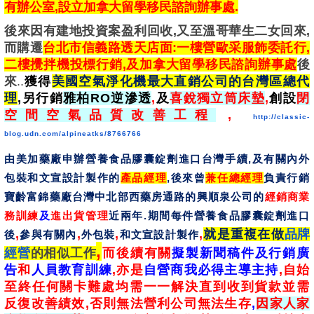
有辦公室,設立加拿大留學移民諮詢辦事處.
後來因有建地投資案盈利回收,又至溫哥華生二女回來,
而購遷
台北市信義路透天店面:一樓營歐采服飾委託行,
二樓攪拌機投標行銷,及加拿大留學移民諮詢辦事處
後
來
..
獲得
美國空氣淨化機最大直銷公司的台灣區總代
理
,另
行銷
雅柏RO逆滲透
,
及
喜銳獨立筒床墊
,
創設
閉
空間空氣品質改善工程
,
http://classic-
blog.udn.com/alpineatks/8766766
由美加藥廠申辦營養食品膠囊錠劑進口台灣手續,及有關內外
包裝和文宣設計製作的
產品經理
,後來曾
兼任總經理
負責行銷
寶齡富錦藥廠台灣中北部西藥房通路的興順泉公司的
經銷商業
務訓練
及
進出貨管理
近兩年.期間每件
營養食品
膠囊錠劑
進口
,
,
,
,
就是重複在做
品牌
後
參與有
關內
外包裝
和文宣設計製作
,
經營
的相似工作
而後續有關
擬製新聞稿件及行銷廣
告
和
人員教育訓練
,亦是
自營商我必得主導主持
,自始
至終任何關卡難處均需一一解決直到收到貨款並需
反復改善績效
,否則無法營利公司無法生存
,
因家人家