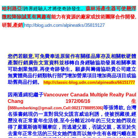
哈利路亞!
跨界經驗人才將使奇跡發生。
森林浴產生器可使懸浮
微粒降除誠覓有興趣有
能力有資源的廠家或技術團隊合作開發,
研製,產銷
http://blog.udn.com/alpineatks/35819127
您們若願意,可免費奉送原留作有關樣品庫存及相關軟硬體
產製行銷廣告文宣資料並
移轉自身經驗協助發展相關事業
可助創業無限,再使奇跡發生。願參與籌備協助貴公司建立
無實體商品行銷類執行部門增加營業項目增加商品項目或協
助舊商品行銷。
http://classic-blog.udn.com/alpineatks/66151777
因兩通緝犯繼子
Vancouver Canada Multiple Realty Paul
Chang 1972/06/16生
(
等張博欽, 台灣
888lumberking@gmail.com,Cell:00217788895306
)
名張書銘現仍一直對我兒女謊言威迫利誘，使被拐藏後,經
歷沒有正常童年生活後,至今分離近20年的三兒女她們現在
得了嚴重斯德哥爾摩症，而逃避父親，否認父親，甚至於失
去童年正常生活的三兒女她們進而以無中生有各種污衊在羞