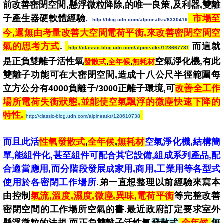
前改善密閉空間,懸浮微粒降除,的唯一良策,及利器,雙離
子產生器硬軟體經驗
.
市場至
http://blog.udn.com/alpineatks/8330419
今,還無由考量改善大空間電荷平衡,來改善密閉空間空
氣的思考方式
.
而這就
http://classic-blog.udn.com/alpineatks/128667731
是正負雙離子活性氧
空氣淨化機,有此
發散式
,
全年候
,
無耗材
雙離子功能可在大密閉空間,造成十八公尺半徑範圍每
立方公分有4000負離子/3000正離子環境,可
改善全工作
場所電荷失衡狀態,並能使空氣飄浮的微塵快速下降的
特性.
http://classic-blog.udn.com/alpineatks/128610738
而且此活
性氧發散式
,
全年候
,
無耗材
空氣淨化機,結構簡
單,能組件化,甚至組件可配合其它設備,組成系列產品,配
合適當應用,而分階段發展成
家用,商用,工業用
等各型式
使用於各密閉工作場所
.弟一直想整理以前經驗來寫本
由控制
氣流,溫度,濕度,微塵,異味,電荷平衡
等完整改善
密閉空間的工作場所空氣的書.最近政府訂定要求室外
懸浮微粒的法規,而正負雙離子活性氧
發散式
,
全年候
,
無