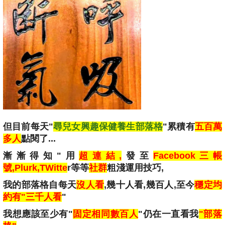
但目前每天"
尋兒女興趣保健養生部落格
"累積有
五百萬
多人
點閱了...
漸漸得知"用
超連結,
發至
Facebook三帳
號,Plurk,TWitte
r等等
社群
粗淺
運用技巧,
我的部落格自
每天
沒人看
,幾十人看,幾百人,至今
穩定均
約有"三千人看
"
我想應該至少有"
固定相同數百人
"仍在一直看我
"部落