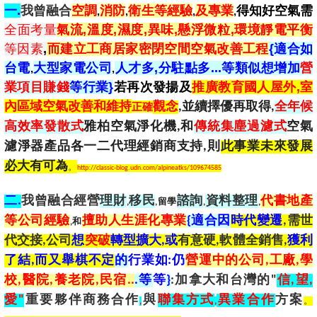
一.
我曾融合
空調
消防
衛生等經驗
及專業
得知好空氣需
,
,
,
,
全面考量
氣流,溫度,濕度,異味,懸浮微粒,環境靜電平衡
等因素
,
而建立工商居家密閉空間空氣改善工程
{
適合
如
台電
大型家電公司
人才多,分駐點多...等類似想增加
營
,
,
業項目賺錢
等行業}
若再次發揚及
推廣教育國人屋外,室
內區域空氣改善和維持
正確
觀念
,並續擇優再取得,
全年候
高效率發散式
雅柏空氣淨化機,和
傳統集塵過濾式
空氣
濾淨器產品各一二代理經銷商支持,則
此事業未來發展
必大有可為
。
http://classic-blog.udn.com/alpineatks/109674585
二.
我曾融合經營
理財
移民
諮詢
資料整理
代書地產
,
,留學
,
,
等公司經驗
擅助人生涯化專業
{
適合
因
時代變遷
,需世
,和
代交接,公司
想
突破
轉型擴大,或
有意硬,軟體全銷售,
獲利
了結,而又
舉棋不定
的
行業
如:仍
營運中的公司,工廠,學
校,醫院,養老院,民宿
..
.等
等
}
:加拿大和台灣的"
信,望,
愛"
重要夥伴商務合作
與
聯集方式
異業合作
方案
,
,
。