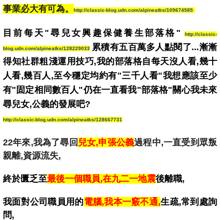
事業必大有可為。
http://classic-blog.udn.com/alpineatks/109674585
目前每天"尋兒女興趣保健養生部落格"
http://classic-
累積有五百萬多人點閱了...
漸漸
blog.udn.com/alpineatks/128229033
得知社群粗淺運用技巧,我的部落格自每天沒人看,幾十
人看,幾百人,至今穩定均約有"三千人看"我想應該至少
有"固定相同數百人"仍在一直看我"部落格"關心我未來
尋兒女,公義的發展吧?
http://classic-blog.udn.com/alpineatks/128667731
22年來,我為了尋回
兒女,申張公義
過程中,一直受到眾叛
親離,資源流失,
終於匱乏至
最後一個職員,在九二一地震
後離職,
我面對公司職員用的
電腦,我本一竅不通,
生疏,
常
到處詢
問,