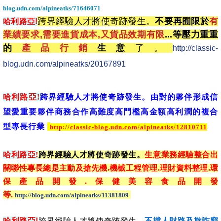
blog.udn.com/alpineatks/716
46071
跨界經驗人才將使奇跡發生。
不要再囿限於
有
哈利路亞!
業績要求,需要進貨成本,又貨品效期有限
...等壓力重重
的
產品行銷
生意
了。
http://classic-
blog.udn.com/alpineatks/20167891
哈利路亞!
跨界經驗人才將使奇跡發生。
由對的夥伴形成信
望愛重要夥伴商務合作高難度高門檻高金額高利潤的複合
型專長行業
http://
classic-blog.udn.com/alpineatks/12810711
哈利路亞!
跨界經驗人才將使奇跡發生。
生意業務經驗整合出
關聯性專長總是主動及搶先機.機械工程管理.理財資料整理.環
保產品開發.保健美容食品開發
等.
http://blog.udn.com/alpineatks/11381809
哈利路亞!
跨界經驗人才將使奇跡發生。
不擋人財路及欺詐窮