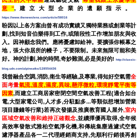
民主的大中華區
達成聽從父親"
希望我跟王永慶學生
意"
,建立大型企業的遺願指示。
https://www.thenewslens.com/article/58016
盼因以上各方案由曾有成功實績又獨特業務或創業等計
劃,找到知音伯樂得到工作,或階段性工作增加朋友與收
入。因神顧念我們。應將憂慮卸給神。要擴張你帳幕之
地，張大你居所的幔子，不要限制。未來無限可能和美
好。神的計劃,神的時間,奇妙難測,必是美好的!
http://classic-
blog.udn.com/alpineatks/128554436
我曾融合空調,消防,衛生等經驗,及專業,
得知好空氣需
全
面考量
氣流,溫度,濕度,異味,懸浮微粒,環境靜電平衡
等
因素
,
而建立工商居家密閉空間空氣改善工程{適合如台
電,大型家電公司,人才多,分駐點多...等類似想增加營業
項目賺錢等行業}若再次發揚及推廣教育國人屋外
,室內
區域空氣改善和維持正確觀念
,並續擇優再取得,全年候
高效率發散式雅柏空氣淨化機,和傳統集塵過濾式空氣
濾淨器產品各一二代理經銷商支持,先順利行銷後再創