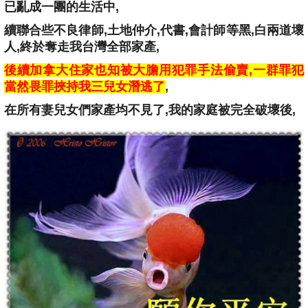
已亂成一團的生活中
,
續聯合些不良律師
,
土地仲介
,
代書
,
會計師等黑
,
白兩道
壞
人
,終於
奪走我
台灣全部
家產
,
後續加拿大住家也知被大膽用犯罪手法偷賣,一群罪犯
當然畏罪挾持我三兒女潛逃了
,
在所有妻兒女們家產均不見了
,
我的家庭被
完全破壞後,