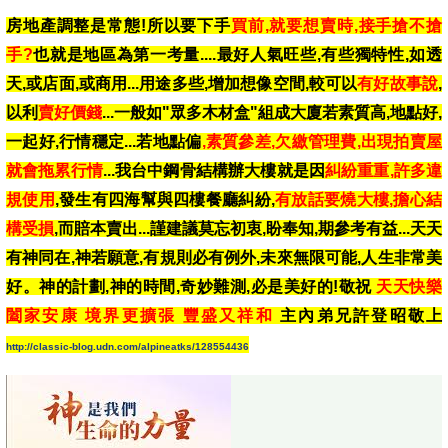
房地產調整是常態!所以要下手
買前,就要想賣時,接手搶不搶
手?
也就是
地區為第一考量
....最好人氣旺些,有些獨特性,如透
天,或店面,或商用...用途多些
,
增加想像空間,較可以
有好故事說
,
以利
賣好價錢
...一般如"
眾多木材盒"組成大廈
若素質高,地點好,
一起好,行情穩定...若地點偏
,素質參差,欠繳管理費,出現拍賣屋
就會拖累行情
...我台中鋼骨結構辦大樓就是因
糾紛重重,許多違
規使用
,發生有四海幫與四樓餐廳糾紛,
有放話要燒大樓,擔心結
構受損
,而賠本賣出...謹建議莫忘初衷,盼奉知,期參考有益...天天
有神同在,神若願意,有規則必有例外,未來無限可能,人生非常美
好。神的計劃,神的時間,奇妙難測,必是美好的!敬祝
天天快樂
闔家安康 境界更擴張 豐盛又祥和
主內弟兄許登昭敬上
http://classic-blog.udn.com/alpineatks/128554436