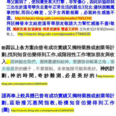
辱父親我了，使我遭受甚大打擊，非常傷心，因此祈協助我
三出生於溫哥華失去童年正常生活的親生3兒女,儘快脫離魔
掌控制,而回心轉意，父子女再歡相聚，必當終生感激不
盡。
http://classic-blog.udn.com/alpineatks/76812342
拜託轉發本文給您溫哥華朋友敬請大力幫忙感激不盡!敬
祝
闔家安康 財源廣進 境界更擴張 豐盛又祥和
主內弟兄許登昭(Derek)
敬上。
http://classic-blog.udn.com/alpineatks/77949100
因以上各方案
由曾有成功實績又獨特業務或創業等計
盼
劃,找到知音伯樂得到工作,或階段性工作增加朋友與收
入
。
因神顧念我們。應將憂慮卸給神。要擴張你帳幕之地，張
神的計
大你居
所的幔子，不要限制。未來無限可能和美好。
劃,神的時間,奇妙難測,必是美好的!
http://classic-
blog.udn.com/alpineatks/128554436
謹再奉上較具體已曾有成功實績又獨特業務或創業等計
劃,茲盼撥冗惠閱指教,盼獲知音伯樂得到工作
(圖}
http://classic-blog.udn.com/alpineatks/128560545