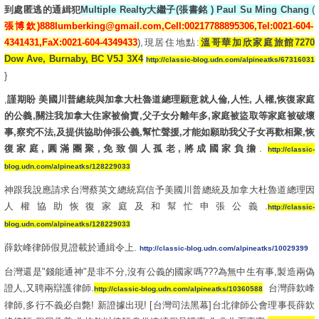
到處匿逃的通緝犯
Multiple Realty大繼子(張書銘 ) Paul Su Ming Chang
(
張博欽)888lumberking@gmail.com,Cell:00217788895306,Tel:0021-604-
4341431,FaX:0021-604-4349433
),現居住地點:
溫哥華加欣家庭旅館7270
Dow Ave, Burnaby, BC V5J 3X4
http://classic-blog.udn.com/alpineatks/67316031
}
,
謹期盼 美國川普總統與加拿大杜魯道總理願意就人倫,人性, 人權,恢復家庭
的公義,關注我加拿大住家被偷賣,父子女分離年多,家庭被盜取等家庭被破壞
事,察究不法,及提供協助伸張公義,幫忙聲援,才能如願助我父子女再歡相聚,恢
復家庭,圓滿團聚,免
致
個人孤老
,將
成國家負擔
.
http://classic-
blog.udn.com/alpineatks/128229033
神跟我說應請求台灣蔡英文總統寫信予美國川普總統及加拿大杜魯道總理因
人權協助恢復家庭及和幫忙申張公義.
http://classic-
blog.udn.com/alpineatks/128229033
薛欽峰律師假見證載於通緝令上.
http://classic-blog.udn.com/alpineatks/10029399
台灣還是"錢能通神"是非不分,沒有公義的國家嗎???為無中生有事,製造兩偽
證人,又聘兩辯護律師.
台灣薛欽峰
http://classic-blog.udn.com/alpineatks/10360588
律師,多行不義必自斃! 新證據出現! [台灣司法黑幕]台北律師公會理事長薛欽