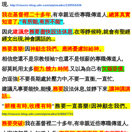
現.
http://classic-blog.udn.com/alpineatks/128554436
我在基督裡二十多年
,有幸親近些專職傳道人
,總算真實
知道了
,
"有所能,有所不能
"
,
因此
建議您
務要盡快設法休息
.在等靜候時
,
就會有聖經
經文出現,
神會講話的...
務要喜樂!
因
神顧念我們。應將憂慮卸給神。
相信您
還不是宗教領袖?
也
還不是領薪的專職傳道人,
卻莫耗用太多
能力
.
體力
.
時間
.又
以為自己有
欠福音債,
勿逞強
!
不要長期處於壓力中,
不要一直衝,一直忙,
建議
凡事要能快,能慢,
務要
設法休息
,
並
靜下來
,讓神講
講
話..
.
"
耕種有時,收穫有時
"
務要一直喜樂!因神顧念我們。
http://classic-blog.udn.com/alpineatks/128667731
務要突破!
我在基督裡二十多年,有幸親近些專職傳道人,