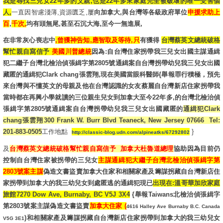
我是尋找三兒女22年多的父親,也是22年多來家庭完全被破壞的唯一受害個
人,
一直因智慮淺薄,資源匱乏,屢
向加拿大,與台灣等各級政府單位
申援求助上
百
,
千次,
均有頭無尾,甚至石沉大海,至今一無進展,
在非常灰心喪志中
,曾獲神告知,應智取及等待,只
有獲得
台灣蔡英文總統破格
幫忙親自寫信予
美國川普總統
因為:自台灣住家拐帶我三兒女出國主謀通緝
犯二繼子台灣北檢治偵張緝字第2805號通緝案自台灣拐帶幼兒我三兒女出國
藏匿的通緝犯Clark chang張雲翔,現在美國當眼科醫師{舉報罪行積極，預先
來台灣與不懂英文的母親及他在台灣認識的女友蔡麗自台灣新店住家拐帶我
當時都在再興小學就讀的三位親生兒女到加拿大至今22年多,的台灣北檢治偵
張緝字第2805號通緝案自台灣拐帶幼兒我三兒女出國藏匿的
通緝犯Clark
chang張雲翔300 Frank W. Burr Blvd Teaneck, New Jersey 07666 Tel:
201-883-0505
工作地點
}
http://classic-blog.udn.com/alpineatks/67292802
及
台灣蔡英文總統破格幫忙親自寫信予 加拿大杜魯道總理
協助因為目前仍
控制自台灣住家被拐帶的三兒女
主謀通緝犯大繼子台灣北檢治偵張緝字第
2803號案主謀
偽造文書盜賣加拿大住家和相關家產及籌謀拐藏自台灣新店住
家拐帶到加拿大的我三幼兒女到處匿逃的通緝犯現已
出現在:溫哥華加欣家庭
旅館7270 Dow Ave, Burnaby, BC V5J 3X4
{舉報Taiwans北檢治偵張緝字
第2803號案主謀偽造文書盜賣
加拿大住家 (
4616 Halley Ave Burnaby B.C. Canada
)和相關家產及籌謀拐藏自台灣新店住家拐帶到加拿大的我三幼兒女
V5G 3E
1