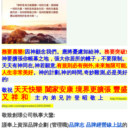
務要喜樂!
因神顧念我們。應將憂慮卸給神。
務要突破!
神要擴張你帳幕之地，張大你居所的幔子，不要限制。
天天有神同在,神若願意,
有規則必有例外,未來無限可能,
人生非常美好
。神的計劃,神的時間,奇妙難測,必是美好
的!
天天快樂 闔家安康 境界更擴張 豐盛
敬祝
又祥和
主內弟兄許登昭敬上
http://classic-
blog.udn.com/alpineatks/128515066
敬致創璟公司執事大鑒:
謹奉上資深品牌企劃 (管理職)
品牌志 品牌經營線上誌
的