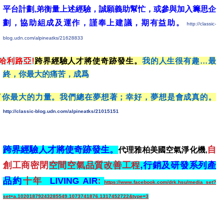
平台計劃,弟衡量上述經驗，誠願義助幫忙，或參與加入籌思企
劃，協助組成及運作，謹奉上建議，期有益助。
http://classic-
blog.udn.com/alpineatks/21628833
哈利路亞!
跨界經驗人才將使奇跡發生。
我的人生很有趣…最
終，你最大的痛苦，成爲
了你最大的力量。我們總在夢想著；幸好，夢想是會成真的。
http://classic-blog.udn.com/alpineatks/21015151
跨界經驗人才將使奇跡發生。
自
代理雅柏美國空氣淨化機,
創工商密閉
空間空氣品質改善工程
,行銷及研發系列產
品約
十年
LIVING AIR
:
https://www.facebook.com/drk.hsu/media_set?
set=a.10201879243285549.1073741876.1317452722&type=3