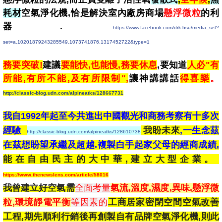
耗材
空氣淨化機,恰是解決室內廠房商場
懸浮微粒
的利
器.
https://www.facebook.com/drk.hsu/media_set?
set=a.10201879243285549.1073741876.1317452722&type=1
務要突破!
建議
要能快,也能慢,務要休息
,要知道
人必"有
所能,有所不能,及有所限制",
讓神講講話
得喜樂
。
http://classic-blog.udn.com/alpineatks/128667731
我自1992年起至今共進出中國觀光和商務考察有十多次
經驗
我盼未來
,
一生念茲
http://classic-blog.udn.com/alpineatks/128610738
在茲想盼望承繼及超越.
複製白手起家父母的經商成績,
能在自由民主的大中華,建立大型企業。
https://www.thenewslens.com/article/58016
我曾建立
好空氣需
全面考量
氣流,溫度,濕度,異味,懸浮微
粒,環境靜電平衡
等因素的
工商居家密閉空間空氣改善
工程,期先順利行銷後再創製自有品牌空氣淨化機,則此