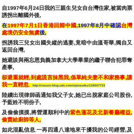
自1997年6月24日我的三親生兒女自台灣住家
,
被當肉票
誘拐出離國外後,
在
1997年7月1日香港回歸中國
,
1997年8月中確認
台灣
處境仍安全無虞
後
,
拐誘我三兒女出國失縱的逃妻
,竟暗中由溫哥華
,
獨自又
返回台灣
,
她避談與兩忘恩負義加拿大大學畢業的繼子聯合犯罪奪
產事
,
卻避重就輕,到處謊言抹黑我,係單純夫妻不和家務事,讓
我一直輕忽
。
http://classic-blog.udn.com/alpineatks/128667731
陸續出現律師函
通知
我
父子女
,她已
出脫
家庭公司股份
,
予
藍姓
不明份子
,
及偷偷摸摸
,
將營運順利中的
紫色蓮花及北新餐廳權益
,
偷賣給廚師等人
,
如此
混亂信息
一再
四通八達地來
干擾我的公司經營
,
及
,