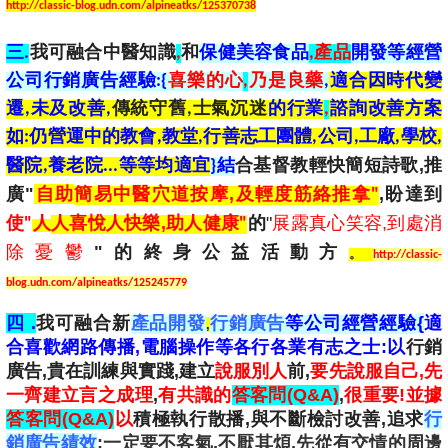
http://classic-blog.udn.com/alpineatks/125370738
三.
我可融合中醫知識
,
和
保健美容食品
,產品
開發等
經營
公司
行銷廣告
經驗:
{
喜樂的心
,
乃是良藥
,
適合
因
時代變
遷,未及改善,
傳統守舊,士氣沉迷
的
行業
,
諮詢改善方案
如:仍營運中的教會,教堂,行善志工團體
,公司,工廠,學校,
,推
醫院,養老院
...等
等均適宜
}
結
合基督教輕快簡短詩歌
廣"
自助
,
,
簡易中醫穴道按摩
及輕度筋絡推拿"
盼達到
,
"
,
使"
人
人喜悅人快樂
助人健康"
的
展露真心笑容
到處消
"
除憂鬱
的終身公益活動方
。
http://classic-
blog.udn.com/alpineatks/125245779
四 .
{
適
我可融合新
產品開發
行銷廣告
等公司經營經驗
,
合
喜歡網路傳播,電腦操作等
各行各業有志之士:以
行銷
廣告,貴在訓練與實踐,建立
說服別人
前,
要先說服自己,先
一齊建立言之成理
,
有共識的
答客問(Q&A)
,
很重要!並據
答客問(Q&A)
以
積極執行散播,與不斷檢討改善
,追求
行
銷廣告績效
:
一定要不客氣,不厭其煩,
先從有交情的周邊