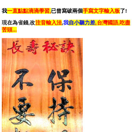
我
一直
點點滴滴學習,
已曾寫破兩個
手
寫
文字
輸入板
了!
現在為省錢,改
注音輸入法
,
我
自小聽力差
,
台灣國語,吃盡
苦頭...