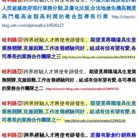
人而超越政府現行業務分類,及僵化法規,合法地搶先機高難度
高門檻高金額高利潤的複合型專長行業
http://classic-
blog.udn.com/alpineatks/19526127
哈利路亞!
跨界經驗人才將使奇跡發生。
期望覓尋職場具生意
業務開辦,克服困難,工作改善經驗同好，組成有信有望有愛,各
司專
長的業務合作團隊之三
http://classic-blog.udn.com/alpineatks/20415874
哈利路亞!
跨界經驗人才將使奇跡發生。
期望覓尋職場具生意業
務開辦,克服困難,工作改善經驗同好，組成有信有望有愛,各司專長
的業務合作團隊之二
h
ttp://classic-blog.udn.com/alpineatks/12993721
哈利路亞!
跨界經驗人才將使奇跡發生。
期望覓尋職場具生意
業務開辦,克服困難,工作改善經驗同好，組成有信有
望有愛,各
司專長的業務合作團隊之一
http://blog.udn.com/alpineatks/12992146
哈利路亞!
跨界經驗人才將使奇跡發生。
若擬有新創行銷商務