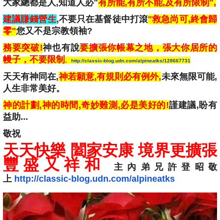
大家總都是人
,
知道人必"
有所能,有所不能,及
有所
限制",
建議賺錢營生
,不要只在基督徒中打滾
"救急尚可,終會歸
零"
您又不是宗教領袖?
務要突破!
神也有說
要擴張你帳幕之地，張大你居所的
幔子，不要限制
。
http://classic-blog.udn.com/alpineatks/128667731
天天有神同在,
神若願意,有規則必有例外,
未來無限可能,
人生非常美好。
神的計劃,神的時間,奇妙難測,必是美好的!
謹建議,盼有
益助...
敬祝
天天快樂 闔家安康 境界更擴張
豐盛又祥和
主內弟兄許登昭敬
上
http://classic-blog.udn.com/alpineatks