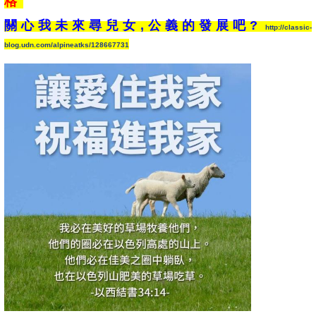
格"
關心我未來
尋兒女,公義
的
發展吧?
http://classic-
blog.udn.com/alpineatks/128667731