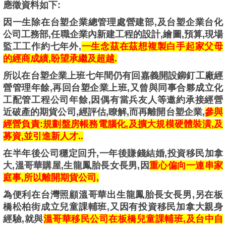
應徵資料如下:
因一生除在台塑企業總管理處營建部,及台塑企業台化
公司工務部,任職企業內新建工程的設計,繪圖,預算,現場
監工工作約七年外,
一生念茲在茲想複製白手起家父母
的經商成績,盼望承繼及超越.
所以在台塑企業上班七年間仍有回嘉義開設鉚釘工廠經
營管理年餘,再回台塑企業上班,又曾與同事合夥成立化
工配管工程公司年餘,因偶有當兵友人等邀約承接經營
近破產的期貨公司,經評估,瞭解,而再離開台塑企業,
參與
經營負責:規劃盤房帳務電腦化,及擴大規模硬體裝潢,及
募資,並引進新人才..
在半年後公司穩定回升,一年後賺錢結婚,投資移民加拿
大,溫哥華購屋,生龍鳳胎長女長男,因
重心偏向一連串家
庭事,所以離開期貨公司,
為便利在台灣照顧溫哥華出生龍鳳胎長女長男,另在板
橋松柏街成立兒童課輔班,又因有投資移民加拿大親身
經驗,就與
溫哥華移民公司在板橋兒童課輔班,及台中自