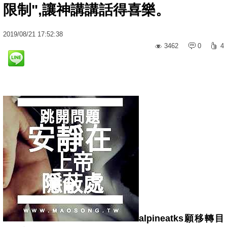
限制",讓神講講話得喜樂。
2019
/
08
/
21
17:52:38
3462
0
4
alpineatks願移轉目