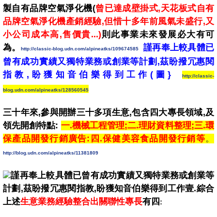
製自有品牌空氣淨化機(
曾已達成壁掛式,天花板式自有
品牌空氣淨化機產銷經驗,但惜十多年前風氣未盛行,又
小公司成本高,售價貴...)
則此事業未來發展必大有可
為。
謹再奉上較具體已
http://classic-blog.udn.com/alpineatks/109674585
曾有成功實績又獨特業務或創業等計劃,茲盼撥冗惠閱
指教,盼獲知音伯樂得到工作(圖}
http://classic-
blog.udn.com/alpineatks/128560545
三十年來,參與開辦三十多項生意,包含四大專長領域,及
領先開創特點:
一.機械工程管理;二.理財資料整理;三.環
保產品開發行銷廣告:四.保健美容食品開發行銷等
。
http://blog.udn.com/alpineatks/11381809
謹再奉上較具體已曾有成功實績又獨特業務或創業等
計劃,茲盼撥冗惠閱
指教,盼獲知音伯樂得到工作壹.綜合
上述
生意業務經驗整合出關聯性專長
有四
: