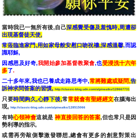
當時
我已一無所有後,自己
深感覺受傷及羞愧時,周遭卻
出現基督徒天使
,
常蒞臨進家門
,用如家母般
安慰口吻祝禱,深感溫馨
,
而認
識耶穌,
因感恩及好奇
,
我開始參加基督教聚會
,也
受浸洗十六年
多
了
.
二十多年來
,我也已養成走路思考中,
常將難處或疑問,
告
訴神求問答案的習慣,
http://classic-blog.udn.com/alpineatks/128667731
只要
時間夠久,心靜下後,
常
常就會有聖經經文
在腦海出
現,
http://classic-blog.udn.com/alpineatks/128515066
有時
心領神會
這就是
神直接回答的答案
,但也常只是因
勢利導的指示,
或需再
旁敲側擊激發聯想,總
會有
更多
的
創意對策出