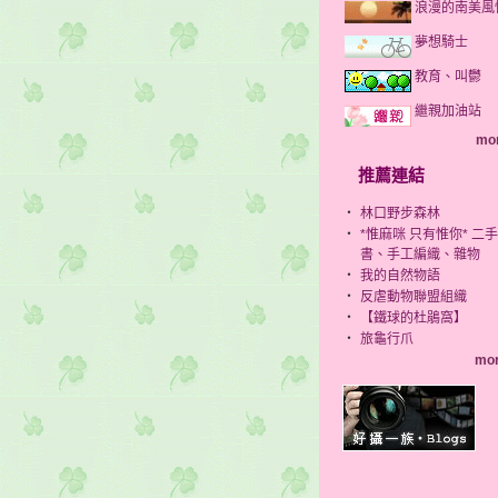
浪漫的南美風
夢想騎士
教育、叫鬱
繼親加油站
mor
推薦連結
‧
林口野步森林
‧
*惟麻咪 只有惟你* 二手
書、手工編織、雜物
‧
我的自然物語
‧
反虐動物聯盟組織
‧
【鐵球的杜鵑窩】
‧
旅龜行爪
mor