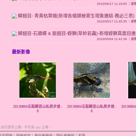
2010/06/17 11:19:05 ｜
鱗翅目- 青黃枯葉蛾(新增各蛾類被寄生現象連結-務必三思)
2010/05/17 11:45:35 ｜
鱗翅目-石牆蝶 & 脈翅目-蚜獅(草蛉若蟲)-新增蚜獅真面目
2010/05/04 11:41:28 ｜
最新影像
20130804五股觀音山私房步道 -
20130804五股觀音山私房步道 -
20130
9
8
行提供上傳，不代表 udn 立場。