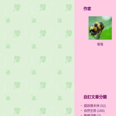
作家
惟惟
自訂文章分類
‧
戲說雜木林 (52)
‧
自然生態 (180)
‧
聯網活動 (2)