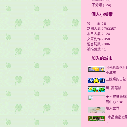
‧
不分類 (124)
個人小檔案
等 級：8
點閱人氣：793357
本日人氣：124
文章創作：358
留言篇數：306
被推薦數：
1
加入的城市
《光影部落》
小城市
二媳婦的日記
黑+部落格
★。寶貝潛能
展中心。★
旅人世界
~水晶簾動微
~