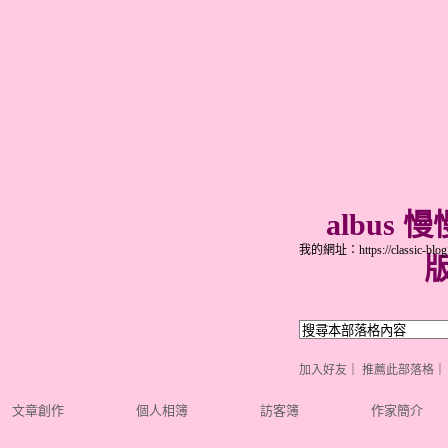
albus 
我的網址：https://classic-blog.
加入好友
｜
推薦此部落格
文章創作
個人相簿
訪客簿
作家簡介