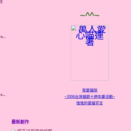
情
~^^~
e...
我愛貓咪
e...
~2006台灣貓節十週年慶活動~
惟惟的愛貓宣言
最新創作