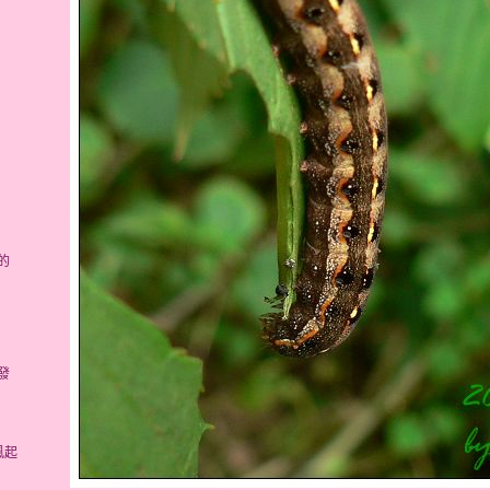
的
發
風起