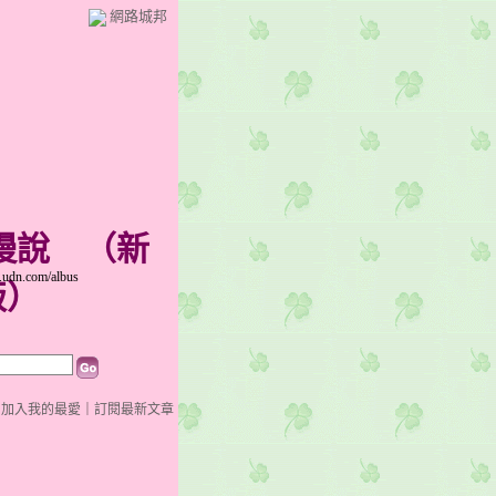
網路城邦
慢慢說
（
新
udn.com/albus
版
）
｜
加入我的最愛
｜
訂閱最新文章