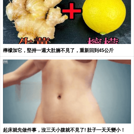
檸檬加它，堅持一週大肚腩不見了，重新回到45公斤
PR
起床就先做件事，沒三天小腹就不見了! 肚子一天天變小！