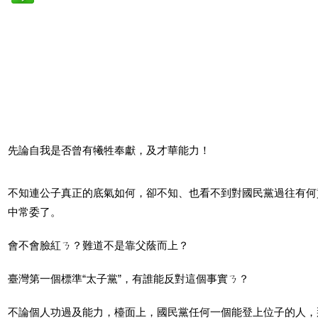
先論自我是否曾有犧牲奉獻，及才華能力！
不知連公子真正的底氣如何，卻不知、也看不到對國民黨過往有何
中常委了。
會不會臉紅ㄋ？難道不是靠父蔭而上？
臺灣第一個標準“太子黨”，有誰能反對這個事實ㄋ？
不論個人功過及能力，檯面上，國民黨任何一個能登上位子的人，