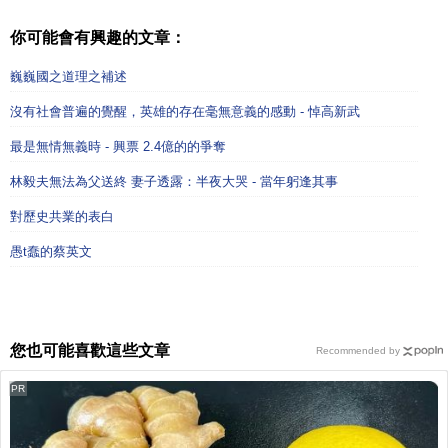
你可能會有興趣的文章：
巍巍國之道理之補述
沒有社會普遍的覺醒，英雄的存在毫無意義的感動 - 悼高新武
最是無情無義時 - 興票 2.4億的的爭奪
林毅夫無法為父送終 妻子透露：半夜大哭 - 當年躬逢其事
對歷史共業的表白
愚t蠢的蔡英文
您也可能喜歡這些文章
Recommended by
PR