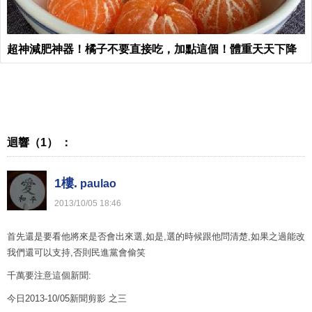
超神減肥神器！橘子不要直接吃，加點這個！體重天天下降
迴響（1） ：
1樓.
paulao
2013
/
10
/
05
18
:
46
首先還是要看他將來是否會出來選,如是,選的時候跟他問清楚,如果之過能改
我們還可以支持,否則民進黨會偷笑
千萬要注意這個新聞:
今日2013-10/05新聞剪影 之三