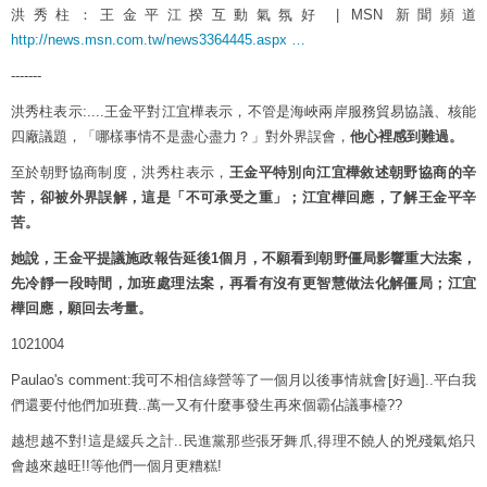
洪秀柱：王金平江揆互動氣氛好 | MSN 新聞頻道
http://
news.msn.com.tw/news3364445.as
px
…
-------
洪秀柱表示:....王金平對江宜樺表示，不管是海峽兩岸服務貿易協議、核能
四廠議題，「哪樣事情不是盡心盡力？」對外界誤會，
他心裡感到難過。
至於朝野協商制度，洪秀柱表示，
王金平特別向江宜樺敘述朝野協商的辛
苦，卻被外界誤解，這是「不可承受之重」；江宜樺回應，了解王金平辛
苦。
她說，王金平提議施政報告延後1個月，不願看到朝野僵局影響重大法案，
先冷靜一段時間，加班處理法案，再看有沒有更智慧做法化解僵局；江宜
樺回應，願回去考量。
1021004
Paulao's comment:我可不相信綠營等了一個月以後事情就會[好過]..平白我
們還要付他們加班費..萬一又有什麼事發生再來個霸佔議事檯??
越想越不對!這是緩兵之計..民進黨那些張牙舞爪,得理不饒人的兇殘氣焰只
會越來越旺!!等他們一個月更糟糕!