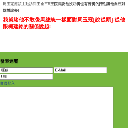
周玉寇應該主動訪問王金平!!
王院長說他沒功勞也有苦勞的[苦],讓他自己對
媒體說去!
我就賭他不敢像馬總統一樣面對周玉寇[說從頭]-從他
跟柯建銘的關係說起!
發表迴響
會員登入