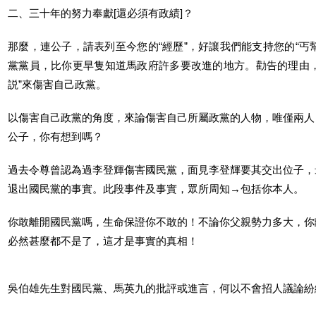
二、三十年的努力奉獻[還必須有政績]？
那麼，連公子，請表列至今您的“經歷”，好讓我們能支持您的“丐
黨黨員，比你更早隻知道馬政府許多要改進的地方。勸告的理由，
説”來傷害自己政黨。
以傷害自己政黨的角度，來論傷害自己所屬政黨的人物，唯僅兩人
公子，你有想到嗎？
過去令尊曾認為過李登輝傷害國民黨，面見李登輝要其交出位子，
退出國民黨的事實。此段事件及事實，眾所周知→包括你本人。
你敢離開國民黨嗎，生命保證你不敢的！不論你父親勢力多大，你
必然甚麼都不是了，這才是事實的真相！
吳伯雄先生對國民黨、馬英九的批評或進言，何以不會招人議論紛