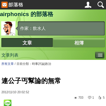
airphonics 的部落格
作家：飲水人
文章
相簿
文章列表
所有文章
/
目前分類：時事評論|政治
連公子丐幫論的無常
2012
/
11
/
10
20:02:52
703
1
5