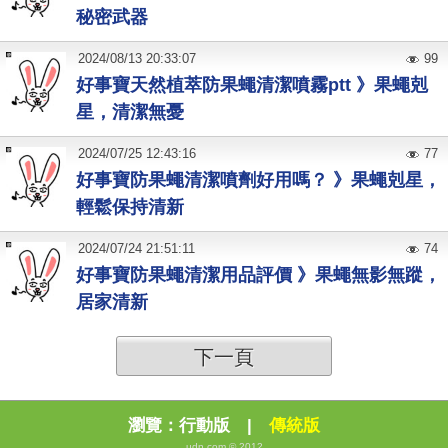
秘密武器
2024
/
08
/
13
20:33:07
99
好事寶天然植萃防果蠅清潔噴霧ptt 》果蠅剋
星，清潔無憂
2024
/
07
/
25
12:43:16
77
好事寶防果蠅清潔噴劑好用嗎？ 》果蠅剋星，
輕鬆保持清新
2024
/
07
/
24
21:51:11
74
好事寶防果蠅清潔用品評價 》果蠅無影無蹤，
居家清新
下一頁
瀏覽：
行動版
|
傳統版
udn.com © 2012