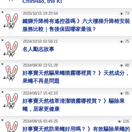
ChihHao, the Ki
2025
/
10
/
15
19:20:54
73
鐵獅升降椅有遙控器嗎 》六大樓梯升降椅安裝
服務比較｜售後保固哪家最強？
2024
/
10
/
10
02:58:21
75
名人勵志故事
2024
/
08
/
30
13:51:28
98
好事寶天然驅果蠅噴霧哪裡買？ 》天然成分，
果蠅不再是問題
2024
/
08
/
17
15:42:10
95
好事寶天然植萃清潔噴霧哪裡買？ 》驅除果
蠅，居家更健康
2024
/
08
/
16
03:45:25
116
好事寶天然防果蠅好用嗎？ 》有效驅除果蠅的