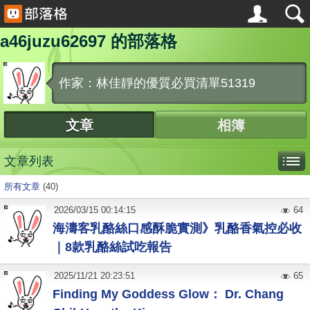
a46juzu62697 的部落格
作家：林佳靜的優質必買清單51319
文章
相簿
文章列表
所有文章
(40)
2026
/
03
/
15
00:14:15
64
海濤客乳酪絲口感酥脆實測》乳酪香氣控必收
｜8款乳酪絲試吃報告
2025
/
11
/
21
20:23:51
65
Finding My Goddess Glow： Dr. Chang