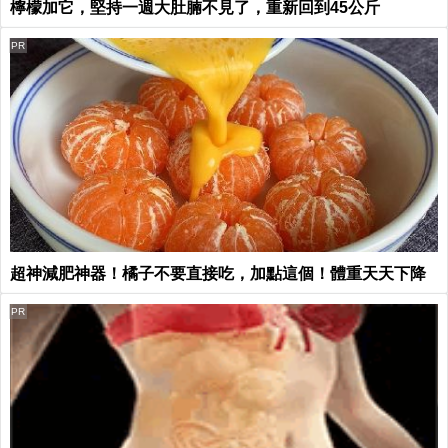
檸檬加它，堅持一週大肚腩不見了，重新回到45公斤
PR
超神減肥神器！橘子不要直接吃，加點這個！體重天天下降
PR