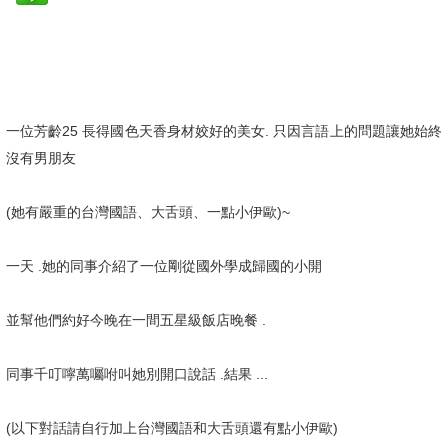
一位芳齡25 長得國色天香身材姣好的美女. 只因言語上的問題讓她始終
沒有男朋友
(她有嚴重的台灣國語、大舌頭、一點小伊歐)~
一天 .她的同事介紹了一位剛從國外學成歸國的小開
並幫他們約好今晚在一間五星級飯店晚餐 .
同事千叮嚀萬囑咐叫她別開口說話 .結果 ...
(以下對話請自行加上台灣國語和大舌頭還有點小伊歐)