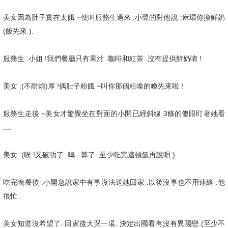
美女因為肚子實在太餓 ~便叫服務生過來 .小聲的對他說 :麻環你換鮮奶
(飯先來 ).
服務生 :小姐 !我們餐廳只有果汁 .咖啡和紅茶 .沒有提供鮮奶唷 !
美女 :(不耐煩)厚 !偶肚子粉餓 ~叫你那個粗喚的喚先來啦 !
服務生走後 ~美女才驚覺坐在對面的小開已經斜線 3條的傻眼盯著她看
....
美女 :(唉 !又破功了 .嗚 ..算了 .至少吃完這頓飯再說唄 )...
吃完晚餐後 .小開急說家中有事沒法送她回家 .以後沒事也不用連絡 .他
很忙 .
美女知道沒希望了. 回家後大哭一場. 決定出國看有沒有異國戀.(至少不