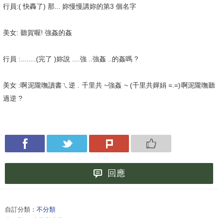
行員:( 快轟了) 那... 妳慢慢講妳的第3 個名字
美女: 聽賀喔! 強姦的姦
行員 :........(完了 )妳說 ....強 ..強姦 ..的姦嗎 ?
美女 :啊泥隴嘸讀書ㄟ逆 . 千里共 ~強姦 ~ (千里共嬋娟 =.=)啊泥隴嘸聽
過逆 ?
回應
自訂分類：
不分類