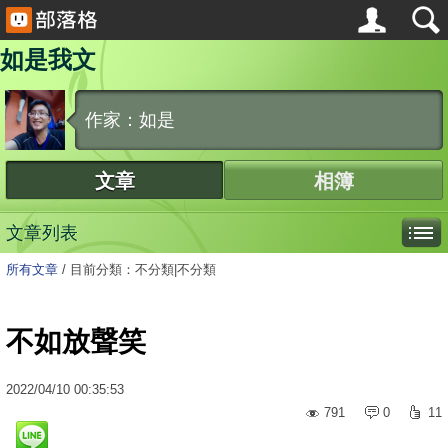
如是我文
作家：如是
文章
相簿
文章列表
所有文章
/
目前分類：不分類|不分類
不如放聲笑
2022
/
04
/
10
00:35:53
791
0
11