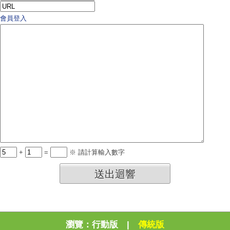
會員登入
+
=
※ 請計算輸入數字
送出迴響
瀏覽：
行動版
|
傳統版