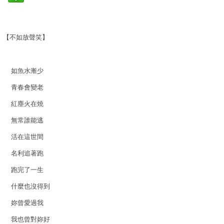
【不如放聲笑】
如魚水漸少
青春會變老
紅塵火在燒
無常誰能逃
活在這世間
名利追著跑
跑完了一生
什麼也沒得到
妳曾愛過我
我也曾對妳好