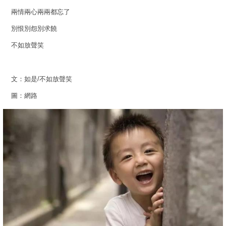
兩情兩心兩兩都忘了
別恨別怨別求饒
不如放聲笑
文：如是/不如放聲笑
圖：網路