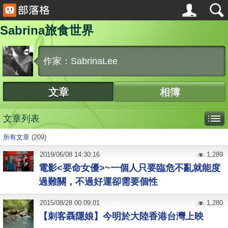
Sabrina旅食世界
作家：SabrinaLee
文章
相簿
文章列表
所有文章
(209)
2019
/
06
/
08
14:30:16
1,289
電影<要命女優>~一個人只要臨危不亂就能度
過難關，不過好運卻需要個性
2015
/
08
/
28
00:09:01
1,280
【刺客聶隱娘】今明於大陸香港台灣上映