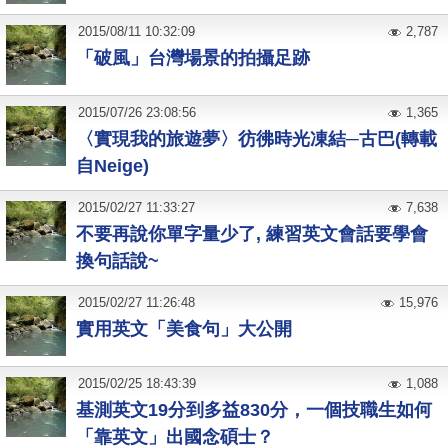
2015
/
08
/
11
10:32:09
2,787
「破風」台灣場景的拍攝足跡
2015
/
07
/
26
23:08:56
1,365
〈實現我的旅遊夢〉彷彿時光凍結─古巴(轉載
自Neige)
2015
/
02
/
27
11:33:27
7,638
不要再說你單字量少了, 練習英文會話要學會
換句話說~
2015
/
02
/
27
11:26:48
15,976
實用英文「美食句」大公開
2015
/
02
/
25
18:43:39
1,088
基測英文19分到多益830分，一個技職生如何
「靠英文」出國念碩士？