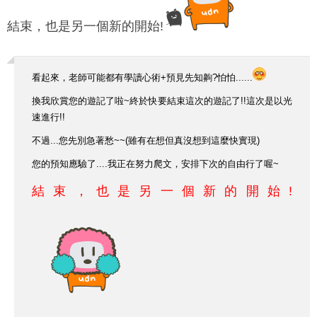
結束
，也是另一個新的開始!
看起來，老師可能都有學讀心術+預見先知齁?怕怕......
換我欣賞您的遊記了啦~終於快要結束這次的遊記了!!這次是以光
速進行!!
不過...您先別急著愁~~(雖有在想但真沒想到這麼快實現)
您的預知應驗了....我正在努力爬文，安排下次的自由行了喔~
結束
，也是另一個新的開始!