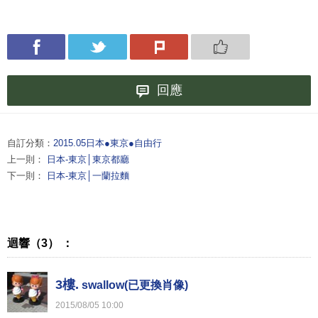
回應
自訂分類：
2015.05日本●東京●自由行
上一則：
日本-東京│東京都廳
下一則：
日本-東京│一蘭拉麵
迴響（3） ：
3樓.
swallow(已更換肖像)
2015
/
08
/
05
10
:
00