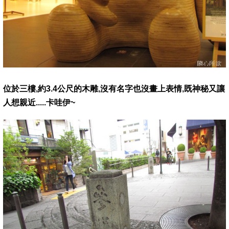
位於三樓,約3.4公尺的木雕,沒有名字也沒畫上表情,既神秘又讓
人想親近.....卡哇伊~