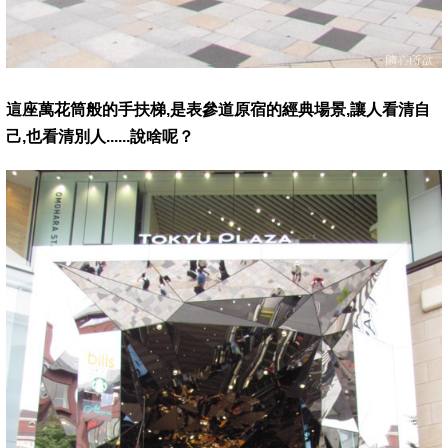
這座萬花筒般的手扶梯,是表參道原宿的經典場景,讓人看清自
己,也看清別人......說啥呢？