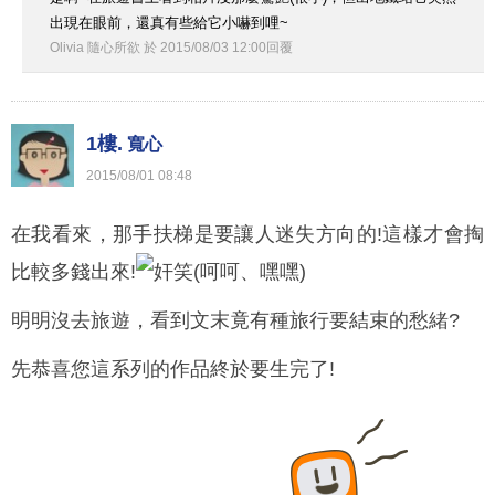
出現在眼前，還真有些給它小嚇到哩~
Olivia 隨心所欲
於
2015
/
08
/
03
12
:
00
回覆
1樓.
寬心
2015
/
08
/
01
08
:
48
在我看來，那手扶梯是要讓人迷失方向的!這樣才會掏
比較多錢出來!
明明沒去旅遊
，看到文末竟有種旅行要結束的愁緒?
先恭喜您這系列的作品終於要生完了!