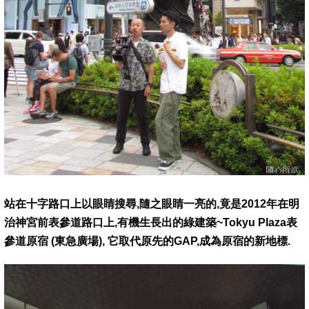
站在十字路口上以眼睛搜尋,隨之眼睛一亮的,竟是2012年在明
治神宮前表參道路口上,有機生長出的綠建築~Tokyu Plaza表
參道原宿 (東急廣場), 它取代原先的GAP,成為原宿的新地標.