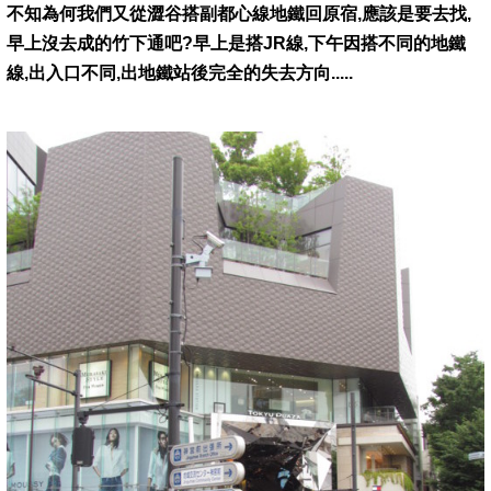
不知為何我們又從澀谷搭副都心線地鐵回原宿,應該是要去找,
早上沒去成的竹下通吧?早上是搭JR線,下午因搭不同的地鐵
線,出入口不同,出地鐵站後完全的失去方向.....