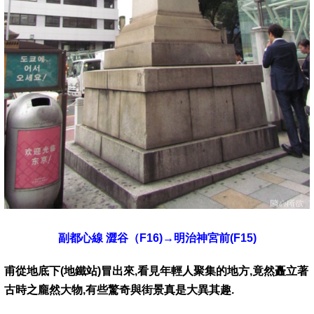
副都心線 澀谷（F16)→明治神宮前(F15)
甫從地底下(地鐵站)冒出來,看見年輕人聚集的地方,竟然矗立著
古時之龐然大物,有些驚奇與街景真是大異其趣.