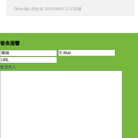
Olivia 隨心所欲
於
2015
/
08
/
03
11
:
57
回覆
發表迴響
會員登入