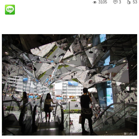
3105
3
53