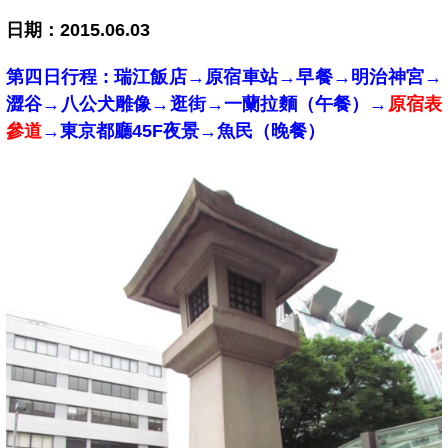
日期：2015.06.03
第四日行程 : 瑞江飯店→原宿車站→早餐→
明治神宮
→
澀谷→八公犬雕像→逛街
→一蘭拉麵（午餐）→
原宿表
參道
→東京都廳45F夜景→魚民（晚餐）