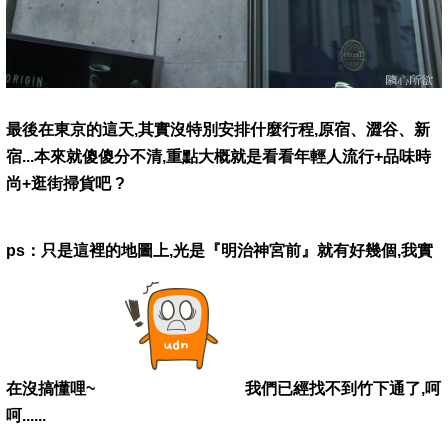
最後在東京的這天,其實沒特別安排什麼行程,原宿、澀谷、新
宿...本來就傻傻分不清,重點大概就是看看年輕人流行+品味時
尚+逛街掃貨吧 ?
ps：只是這裡的地圖上,光是『明治神宮前』就有好幾個,我實
在沒搞懂哩~
我們已經找不到竹下通了,呵
呵......