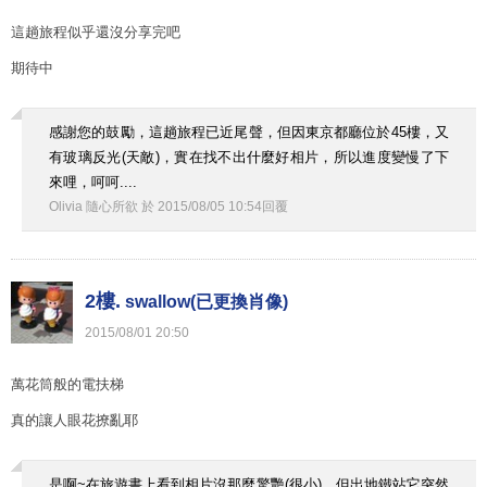
這趟旅程似乎還沒分享完吧
期待中
感謝您的鼓勵，這趟旅程已近尾聲，但因東京都廳位於45樓，又
有玻璃反光(天敵)，實在找不出什麼好相片，所以進度變慢了下
來哩，呵呵....
Olivia 隨心所欲
於
2015
/
08
/
05
10
:
54
回覆
2樓.
swallow(已更換肖像)
2015
/
08
/
01
20
:
50
萬花筒般的電扶梯
真的讓人眼花撩亂耶
是啊~在旅遊書上看到相片沒那麼驚艷(很小)，但出地鐵站它突然