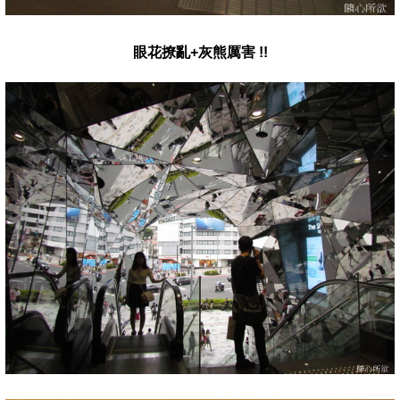
眼花撩亂+灰熊厲害 !!