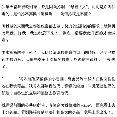
我每天都那麼晚回家，都是因為妳啊，"母親大人"。
明明是妳叫我
走的，是怕妳不高興才這樣啊……為何妳就是不懂？
叫我做的東西我全都沒怨言都去做，努力的達到妳的要求，
就算再
怎罵我、打我，我全都忍下來了。到底，
還要我做什麼妳才會滿
意？
雨水漸漸的停下來了，我抬頭望望咖啡廳門口上的時鐘，
時間已接
近零晨時分。我喝光桌子上冷掉的咖啡，然後離開這裡，
回'家'去
了。
"…………"每次經過某偏僻的小巷裡，
總會見到一群人在裡面偷偷
地在吸食毒品。我每次都無視他們，
靜靜的經過，畢竟這是他們的
私隱，
自己也沒立場和義務去教育他們。
我經過前面的公共廁所時，有個穿著我校服的人出來，
面色看上去
十分蒼白。看到那張俊俏的臉孔和高大的身高，
我馬上認出來了。