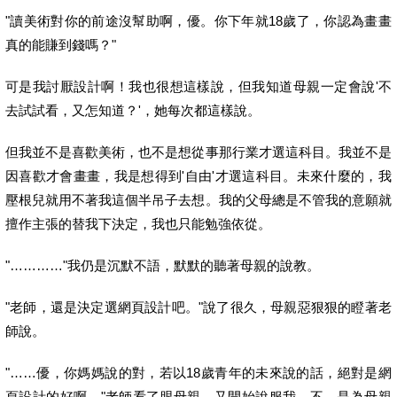
"讀美術對你的前途沒幫助啊，優。你下年就18歲了，
你認為畫畫
真的能賺到錢嗎？"
可是我討厭設計啊！我也很想這樣說，但我知道母親一定會說'
不
去試試看，又怎知道？'，她每次都這樣說。
但我並不是喜歡美術，也不是想從事那行業才選這科目。
我並不是
因喜歡才會畫畫，我是想得到'自由'才選這科目。
未來什麼的，我
壓根兒就用不著我這個半吊子去想。
我的父母總是不管我的意願就
擅作主張的替我下決定，
我也只能勉強依從。
"…………"我仍是沉默不語，默默的聽著母親的說教。
"老師，還是決定選網頁設計吧。"說了很久，
母親惡狠狠的瞪著老
師說。
"……優，你媽媽說的對，若以18歲青年的未來說的話，
絕對是網
頁設計的好啊。"老師看了眼母親，又開始說服我，不，
是為母親