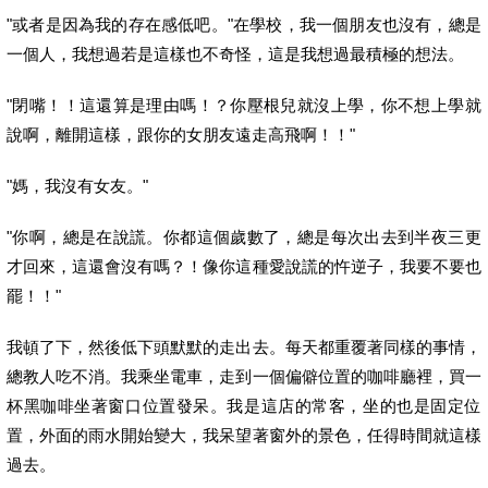
"或者是因為我的存在感低吧。"在學校，我一個朋友也沒有，
總是
一個人，我想過若是這樣也不奇怪，這是我想過最積極的想法。
"閉嘴！！這還算是理由嗎！？你壓根兒就沒上學，
你不想上學就
說啊，離開這樣，跟你的女朋友遠走高飛啊！！"
"媽，我沒有女友。"
"你啊，總是在說謊。你都這個歲數了，
總是每次出去到半夜三更
才回來，這還會沒有嗎？！
像你這種愛說謊的忤逆子，我要不要也
罷！！"
我頓了下，然後低下頭默默的走出去。每天都重覆著同樣的事情，
總教人吃不消。我乘坐電車，走到一個偏僻位置的咖啡廳裡，
買一
杯黑咖啡坐著窗口位置發呆。我是這店的常客，
坐的也是固定位
置，外面的雨水開始變大，我呆望著窗外的景色，
任得時間就這樣
過去。