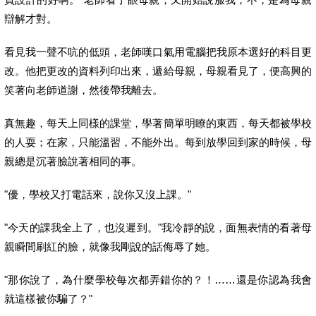
辯解才對。
看見我一聲不吭的低頭，
老師嘆口氣用電腦把我原本選好的科目更
改。
他把更改的資料列印出來，遞給母親，母親看見了，
便高興的
笑著向老師道謝，然後帶我離去。
真無趣，每天上同樣的課堂，學著簡單明瞭的東西，
每天都被學校
的人耍；在家，只能溫習，不能外出。
每到放學回到家的時候，母
親總是沉著臉說著相同的事。
"優，學校又打電話來，說你又沒上課。"
"今天的課我全上了，也沒遲到。"我冷靜的說，
面無表情的看著母
親瞬間刷紅的臉，就像我剛說的話侮辱了她。
"那你說了，為什麼學校每次都弄錯你的？！……
還是你認為我會
就這樣被你騙了？"