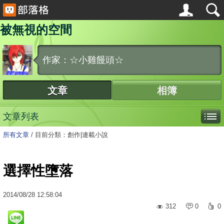
被無視的空間
作家：☆小雞饅頭☆
文章
相簿
文章列表
所有文章
/
目前分類：創作|連載小說
選擇性墮落
2014
/
08
/
28
12:58:04
312
0
0