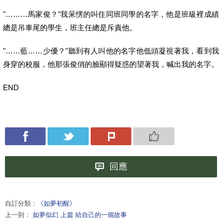
"………馬家俊？"我呆愣的叫住同班同學的名字，
他是班級裡成績
總是吊車尾的學生，班主任總是斥責他。
"……藍……少優？"聽到有人叫他的名字他低頭凝視著我，
看到我
身穿的校服，他那張俊俏的臉顯得疑惑的望著我，
喊出我的名字。
END
回應
自訂分類：
《如夢初醒》
上一則：
如夢似幻 上篇 給自己的一個故事