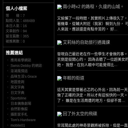
兩小時x2 的路程，久違的山城。
個人小檔案
等 級：7
又偷懶了一段時間，其實照片上傳很久了，
點閱人氣：488489
著機車，從輔大附近（我家）騎到九份， 
本日人氣：16
人來說，應該還是有點辛苦的， 好...
文章創作：94
留言篇數：365
被推薦數：
0
艾莉絲的自助旅行通識課
推薦連結
發現自己最近老在作一些學生才會做的事。
天倒是挺開心的， 因為去聽了一位超美女
‧
應用易學網誌
她， 我想，在別人眼中可能覺得比...
‧
Swiss Debby 的網誌
‧
澎湖風情話
‧
品味生活′s Grace
年輕的街道
‧
地圖查詢
‧
英文字典
這天其實是懷著忐忑的心外出，因為前一天
‧
日文字典
做了正確的決定，所以才有這愉快的一天。
‧
Sportsline
了， 雖是在生活周遭的地方，但卻不曾...
‧
日本偶像劇場
‧
自然影像館
回了外太空的飛碟
‧
攝影家手札
‧
Tom′s Hardware
早耳聞此處的神奇景觀將被拆除，但是一直
‧
mobile01