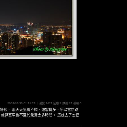
2009/03/30 01:11:23 ｜瀏覽 2422 回應 2 推薦 17 引用 0
鶯歌， 那天天氣挺不錯，遊客挺多，所以當然路
，就算塞車也不至於耗費太多時間。 這趟去了宏德