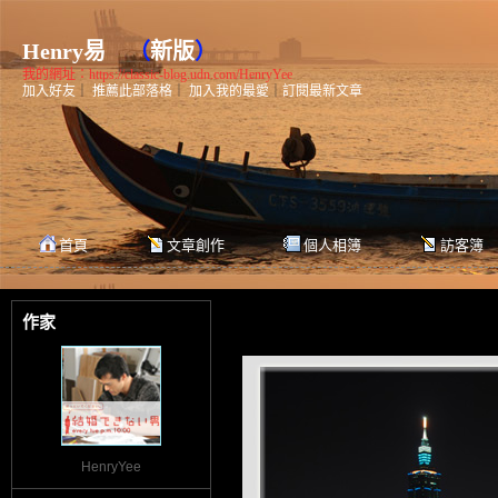
Henry易
（
新版
）
我的網址：https://classic-blog.udn.com/HenryYee
加入好友
｜
推薦此部落格
｜
加入我的最愛
｜
訂閱最新文章
首頁
文章創作
個人相簿
訪客簿
作家
HenryYee