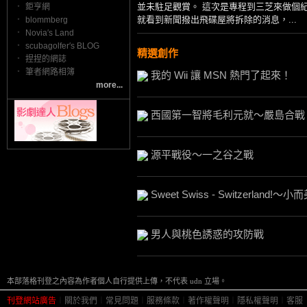
並未駐足觀賞。 這次是專程到三芝來做個
‧
鉅亨網
就看到新聞撥出飛碟屋將拆除的消息，...
‧
blommberg
‧
Novia′s Land
‧
scubagolfer′s BLOG
精選創作
‧
捏捏的網誌
‧
筆者網路相簿
我的 Wii 讓 MSN 熱門了起來！
more...
西國第一智將毛利元就～嚴島合戰
源平戰役～一之谷之戰
Sweet Swiss - Switzerland!
男人與桃色誘惑的攻防戰
本部落格刊登之內容為作者個人自行提供上傳，不代表 udn 立場。
刊登網站廣告
︱
關於我們
︱
常見問題
︱
服務條款
︱
著作權聲明
︱
隱私權聲明
︱
客服