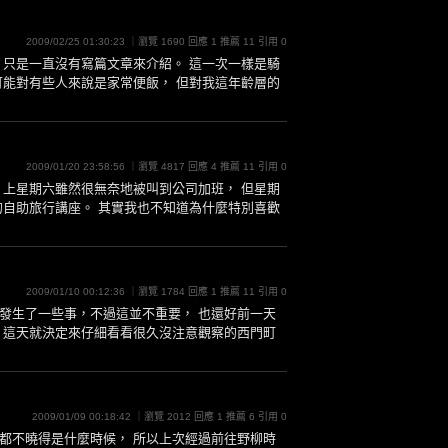
2009/02/25 01:30:23 ｜瀏覽 1690 回應 1 推薦 11 引用 0
 只是一直沒有寫篇文章來介紹。 這一次一樣是騎
可能對有些人來說是家常便飯， 但對我這年齡層的
2009/01/20 23:58:56 ｜瀏覽 4817 回應 4 推薦 11 引用 0
 上星期六雖然很無奈地被叫到公司加班， 但星期
的自助旅行講座。 其實我也不知道為什麼特別喜歡
2009/01/10 00:12:36 ｜瀏覽 1784 回應 1 推薦 11 引用 0
發生了一些事，不過這並不重要， 也還好前一天
 這天就決定來仔細看看很久沒注意觀察的西門町
2009/01/09 00:18:42 ｜瀏覽 2012 回應 1 推薦 6 引用 0
都不曉得是什麼時候， 所以上次經過前往野柳時