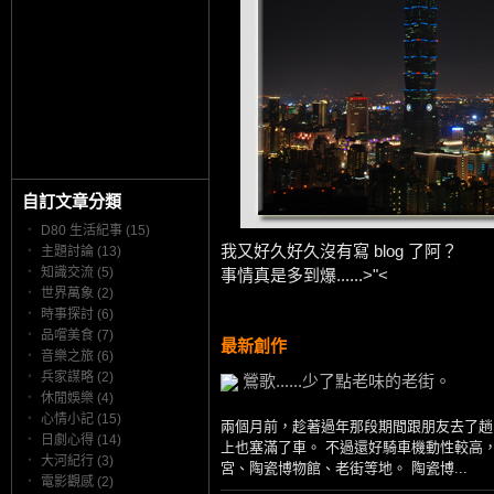
自訂文章分類
‧
D80 生活紀事 (15)
我又好久好久沒有寫 blog 了阿？
‧
主題討論 (13)
‧
知識交流 (5)
事情真是多到爆......>"<
‧
世界萬象 (2)
‧
時事探討 (6)
‧
品嚐美食 (7)
最新創作
‧
音樂之旅 (6)
‧
兵家謀略 (2)
鶯歌......少了點老味的老街。
‧
休閒娛樂 (4)
‧
心情小記 (15)
兩個月前，趁著過年那段期間跟朋友去了趟
‧
日劇心得 (14)
上也塞滿了車。 不過還好騎車機動性較高
‧
大河紀行 (3)
宮、陶瓷博物館、老街等地。 陶瓷博...
‧
電影觀感 (2)