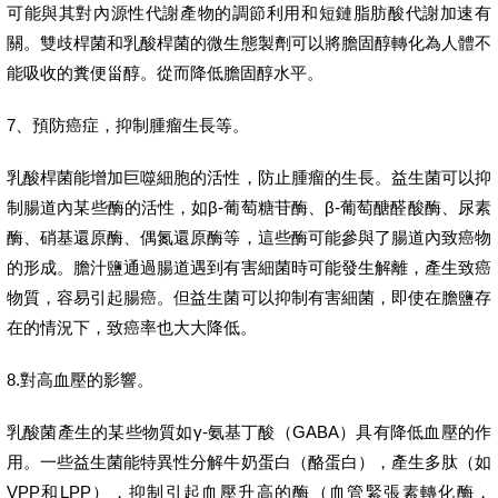
可能與其對內源性代謝產物的調節利用和短鏈脂肪酸代謝加速有
關。雙歧桿菌和乳酸桿菌的微生態製劑可以將膽固醇轉化為人體不
能吸收的糞便甾醇。從而降低膽固醇水平。
7、預防癌症，抑制腫瘤生長等。
乳酸桿菌能增加巨噬細胞的活性，防止腫瘤的生長。益生菌可以抑
制腸道內某些酶的活性，如β-葡萄糖苷酶、β-葡萄醣醛酸酶、尿素
酶、硝基還原酶、偶氮還原酶等，這些酶可能參與了腸道內致癌物
的形成。膽汁鹽通過腸道遇到有害細菌時可能發生解離，產生致癌
物質，容易引起腸癌。但益生菌可以抑制有害細菌，即使在膽鹽存
在的情況下，致癌率也大大降低。
8.對高血壓的影響。
乳酸菌產生的某些物質如γ-氨基丁酸（GABA）具有降低血壓的作
用。一些益生菌能特異性分解牛奶蛋白（酪蛋白），產生多肽（如
VPP和LPP），抑制引起血壓升高的酶（血管緊張素轉化酶，