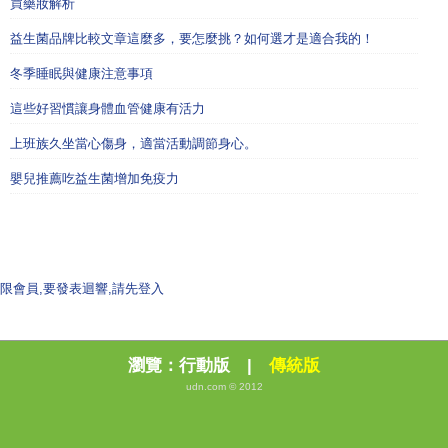
買藥妝解析
益生菌品牌比較文章這麼多，要怎麼挑？如何選才是適合我的！
冬季睡眠與健康注意事項
這些好習慣讓身體血管健康有活力
上班族久坐當心傷身，適當活動調節身心。
嬰兒推薦吃益生菌增加免疫力
限會員,要發表迴響,請先登入
瀏覽：
行動版
|
傳統版
udn.com © 2012