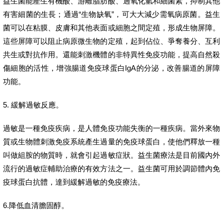
益生菌能產生有機酸、游離脂肪酸、過氧化氫和細菌素，抑制其他
有害細菌的生長；通過“生物缺氧”，可大大減少需氧病原菌。益生
菌可以在粘膜、皮膚和其他表面或細胞之間定殖，形成生物屏障。
這些屏障可以阻止病原微生物的定殖，起到佔位、爭奪養分、互利
共生或對抗作用。還能刺激機體的非特異性免疫功能，提高自然殺
傷細胞的活性，增強腸道免疫球蛋白IgA的分泌，改善腸道的屏障
功能。
5. 緩解過敏反應。
過敏是一種免疫疾病，是人體免疫功能失衡的一種疾病。當外來物
質或生物體刺激免疫系統產生過量的免疫球蛋白，使他們釋放一種
叫做組胺的物質時，就會引起過敏症狀。益生菌療法是目前國內外
流行的過敏症輔助治療的有效方法之一。益生菌可用於調節體內免
疫球蛋白抗體，達到緩解過敏的免疫療法。
6.降低血清膽固醇。