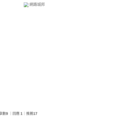
網路城邦
章數
9
｜回應
1
｜推薦
17