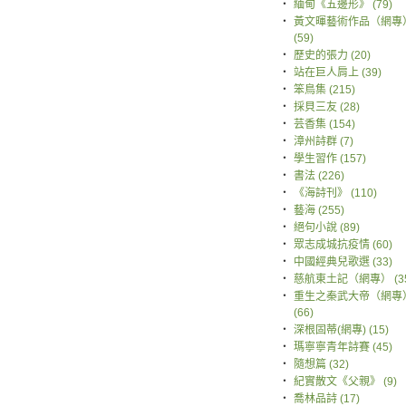
‧
緬甸《五邊形》 (79)
‧
黃文暉藝術作品（網專
(59)
‧
歷史的張力 (20)
‧
站在巨人肩上 (39)
‧
笨鳥集 (215)
‧
採貝三友 (28)
‧
芸香集 (154)
‧
漳州詩群 (7)
‧
學生習作 (157)
‧
書法 (226)
‧
《海詩刊》 (110)
‧
藝海 (255)
‧
絕句小說 (89)
‧
眾志成城抗疫情 (60)
‧
中國經典兒歌選 (33)
‧
慈航東土記（網專） (35
‧
重生之秦武大帝（網專
(66)
‧
深根固蒂(網專) (15)
‧
瑪寧寧青年詩賽 (45)
‧
隨想篇 (32)
‧
紀實散文《父親》 (9)
‧
喬林品詩 (17)