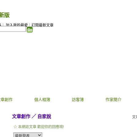
新版
）
格
｜
加入我的最愛
｜
訂閱最新文章
文章創作
個人相簿
訪客簿
作家簡介
文章創作
／
自家說
文
☆ 本網誌文章 歡迎你的回應唷!