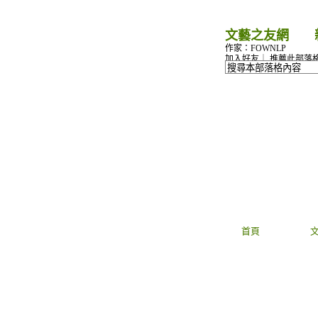
文藝之友網
（
作家：FOWNLP
加入好友
｜
推薦此部落
首頁