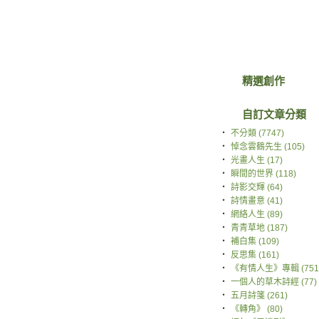
精選創作
自訂文章分類
‧
不分類 (7747)
‧
悼念雲鶴先生 (105)
‧
光畫人生 (17)
‧
瞬間的世界 (118)
‧
詩影交輝 (64)
‧
詩情畫意 (41)
‧
網絡人生 (89)
‧
青青草地 (187)
‧
補白集 (109)
‧
反思集 (161)
‧
《有情人生》專輯 (751
‧
一個人的草木詩經 (77)
‧
五月詩箋 (261)
‧
《轉角》 (80)