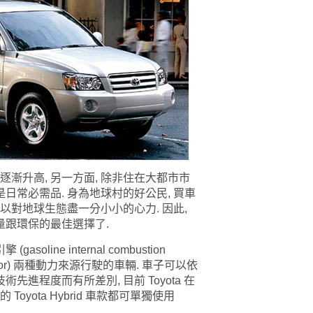
逐漸升高, 另一方面, 除非住在大都市市
日常必需品. 身為地球村的好公民, 買車
, 以對地球生態盡一分小小的心力. 因此,
量跟環保的最
佳選擇了.
ine internal combustion
c motor) 兩種動力來源行駛的車輛. 車子可以依
技術
先進程度而有所差別, 目前 Toyota 在
oyota Hybrid 車
款都可單獨使用