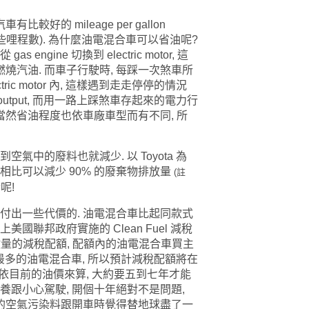
好的 mileage per gallon
哩程數). 為什麼油電混合車可以省油呢?
會從
gas engine 切換到 electric motor, 這
燒汽油. 而車子行駛時,
每踩一次煞車所
ric motor 內, 這樣遇到走走停停的情況
的 output, 而用一路上踩煞車存起來的電力行
, 當然省油程度也依車廠車型而有不同, 所
氣中的廢料也就減少. 以 Toyota 為
相比可以減少 90% 的廢棄物排放量
(註
呢!
要付出一些代價的. 油電混合車比起同款式
美國聯邦政府實施的 Clean Fuel 減稅
量的減稅配額, 配額內的油電混合車買主
賣了最多的油電混合
車, 所以預計減稅配額將在
 依目前的油價來算, 大約要五到
七年才能
期保養跟小心駕駛, 開個十年絕對不是問題,
少的空氣污染料跟開車時覺得替地球盡了一