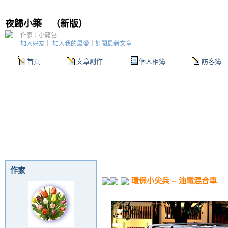
夜歸小築
（
新版
）
作家：小龍包
加入好友
｜
加入我的最愛
｜
訂閱最新文章
首頁
文章創作
個人相簿
訪客簿
作家
環保小尖兵 -- 油電混合車