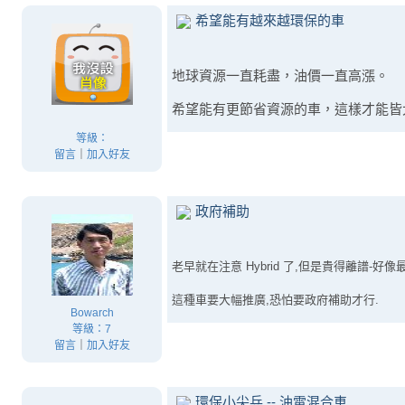
希望能有越來越環保的車
地球資源一直耗盡，油價一直高漲。
希望能有更節省資源的車，這樣才能皆
等級：
留言
｜
加入好友
政府補助
老早就在注意 Hybrid 了,但是貴得離譜-好像最
這種車要大幅推廣,恐怕要政府補助才行.
Bowarch
等級：7
留言
｜
加入好友
環保小尖兵 -- 油電混合車