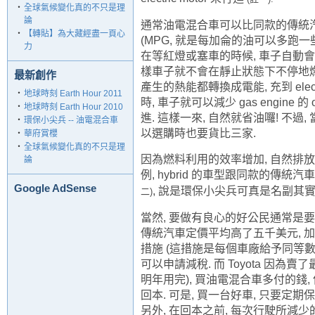
‧
全球氣候變化真的不只是理
論
通常油電混合車可以比同款的傳統汽車有比較
‧
【轉貼】為大藏經盡一頁心
(MPG, 就是每加侖的油
可以多跑一些
力
在等紅燈或塞車的時候, 車子自動
樣車子就不會在靜止狀態下不停地燃
最新創作
產生的熱能都轉換成電能, 充到 elect
‧
地球時刻 Earth Hour 2011
時,
車子就可以減少 gas engine 
‧
地球時刻 Earth Hour 2010
進. 這樣一來, 自然就
省油囉! 不過
‧
環保小尖兵 -- 油電混合車
以選購時也要貨比三家.
‧
華府賞櫻
‧
全球氣候變化真的不只是理
因為燃料利用的效率增加, 自然排放到空
論
例, hybrid 的車型
跟同款的傳統汽車
Google AdSense
, 說是環保小尖兵可真是名副其
實
二)
當然, 要做有良心的好公民通常是
傳統汽車定價平
均高了五千美元, 加上
措施 (這措施是每個車廠給予同等
數
可以申請減稅. 而 Toyota 因為
明年用完), 買油電混合車多付的錢,
回本. 可是, 買一台好車, 只要定
另外, 在
回本之前, 每次行駛所減