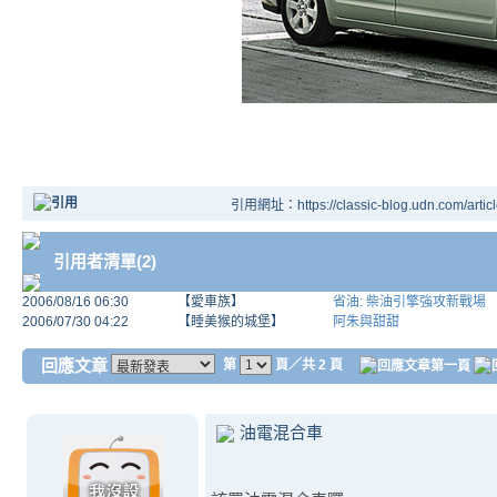
引用網址：https://classic-blog.udn.com/artic
引用者清單(2)
2006/08/16 06:30
【愛車族】
省油: 柴油引擎強攻新戰場
2006/07/30 04:22
【睡美猴的城堡】
阿朱與甜甜
回應文章
第
頁／共 2 頁
油電混合車