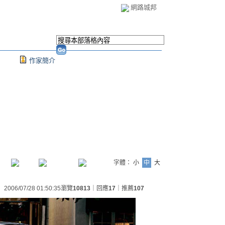
網路城邦
作家簡介
字體：
小
中
大
2006/07/28 01:50:35
瀏覽
10813
｜回應
17
｜推薦
107