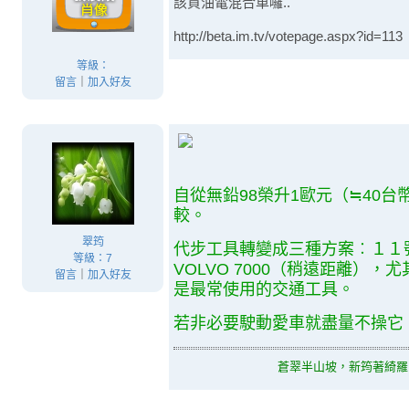
該買油電混合車囉..
http://beta.im.tv/votepage.aspx?id=113
等級：
留言
｜
加入好友
自從無鉛98榮升1歐元（≒40
較。
翠筠
代步工具轉變成三種方案︰１１
等級：7
VOLVO 7000（稍遠距離），尤
留言
｜
加入好友
是最常使用的交通工具。
若非必要駛動愛車就盡量不操它
蒼翠半山坡，新筠著綺羅