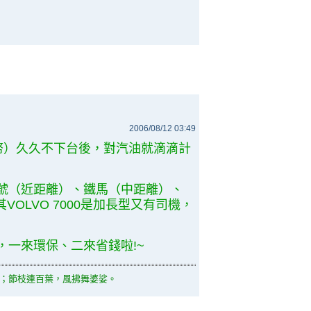
2006/08/12 03:49
台幣）久久不下台後，對汽油就滴滴計
號（近距離）、鐵馬（中距離）、
其VOLVO 7000是加長型又有司機，
，一來環保、二來省錢啦!~
；節枝連百葉，風拂舞婆娑。