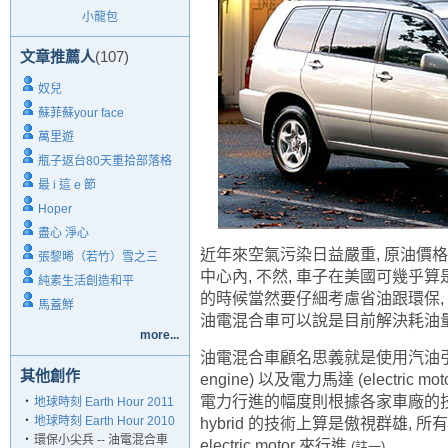
小龍包
文章推薦人
(107)
奴兒
蘇菲蘇your face
萬里遊
瓶子返台80天重拾部落格
最 i 這 e 節
Hoper
盡心 淨心
近年來空氣污染日益嚴重, 原油價格
張黎晞（若竹）雪之三
中心內, 不然, 車
子在美國可幾乎算是
純素生活創造和平
的時候當然要仔細考慮省油跟環
保
馬蓋鮮
油電混合車可以說是目前解決耗油
more...
油電混合車顧名思義就是使用汽油引擎 (gasol
其他創作
engine) 以及電力馬達
(electri
電力行進的幅度則根據各家車廠的
‧
地球時刻 Earth Hour 2011
‧
地球時刻 Earth Hour 2010
hybrid 的技術上算是傲視群雄, 所有的 T
‧
環保小尖兵 -- 油電混合車
electric motor 來行進
(註一).