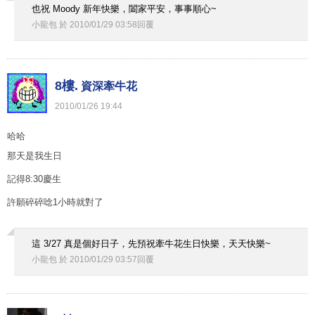
也祝 Moody 新年快樂，闔家平安，事事順心~
小龍包
於
2010
/
01
/
29
03
:
58
回覆
8樓.
資深牽牛花
2010
/
01
/
26
19
:
44
哈哈
那天是我生日
記得8:30慶生
許願碎碎唸1小時就對了
這 3/27 真是個好日子，先預祝牽牛花生日快樂，天天快樂~
小龍包
於
2010
/
01
/
29
03
:
57
回覆