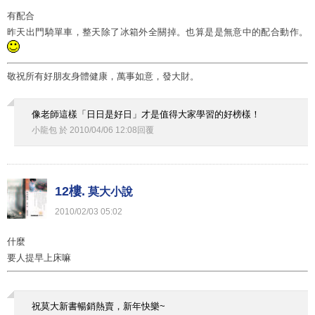
有配合
昨天出門騎單車，整天除了冰箱外全關掉。也算是是無意中的配合動作。
敬祝所有好朋友身體健康，萬事如意，發大財。
像老師這樣「日日是好日」才是值得大家學習的好榜樣！
小龍包
於
2010
/
04
/
06
12
:
08
回覆
12樓.
莫大小說
2010
/
02
/
03
05
:
02
什麼
要人提早上床嘛
祝莫大新書暢銷熱賣，新年快樂~