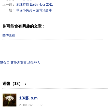
上一則：
地球時刻 Earth Hour 2011
下一則：
環保小尖兵 -- 油電混合車
你可能會有興趣的文章：
華府賞櫻
限會員,要發表迴響,請先登入
迴響（13） ：
13樓.
o.m
2010
/
03
/
28
19
:
17