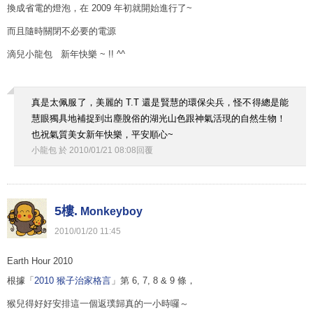
換成省電的燈泡，在 2009 年初就開始進行了~
而且隨時關閉不必要的電源
滴兒小龍包 新年快樂 ~ !! ^^
真是太佩服了，美麗的 T.T 還是賢慧的環保尖兵，怪不得總是能
慧眼獨具地補捉到出塵脫俗的湖光山色跟神氣活現的自然生物！
也祝氣質美女新年快樂，平安順心~
小龍包
於
2010
/
01
/
21
08
:
08
回覆
5樓.
Monkeyboy
2010
/
01
/
20
11
:
45
Earth Hour 2010
根據「
2010 猴子治家格言
」第 6, 7, 8 & 9 條，
猴兒得好好安排這一個返璞歸真的一小時囉～