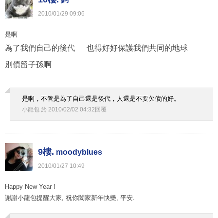
2010
/
01
/
29
09
:
06
是啊
為了我們自己的後代 也得好好保護我們共同的地球
別債留子孫啊
是啊，不管是為了自己還是後代，人還是不要欠債的好。
小龍包
於
2010
/
02
/
02
04
:
32
回覆
9樓.
moodyblues
2010
/
01
/
27
10
:
49
Happy New Year !
謝謝小龍包提醒大家, 祝你闔家新年快樂, 平安.