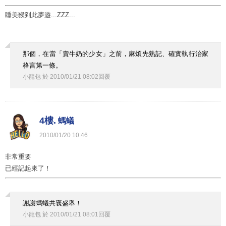
睡美猴到此夢遊...ZZZ...
那個，在當「賣牛奶的少女」之前，麻煩先熟記、確實執行治家
格言第一條。
小龍包
於
2010
/
01
/
21
08
:
02
回覆
4樓.
螞蟻
2010
/
01
/
20
10
:
46
非常重要
已經記起來了！
謝謝螞蟻共襄盛舉！
小龍包
於
2010
/
01
/
21
08
:
01
回覆