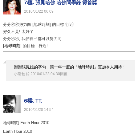
7樓.
張鳳哈佛 哈佛問學錄 得首獎
2010
/
01
/
22
06
:
09
分分秒秒努力向 [地球時刻] 的目標 行近!
好久不見! 太好了:
分分秒秒, 我們自己都可以努力向
[地球時刻
] 的目標 行近!
謝謝張鳳姐的字句，讓一年一度的「地球時刻」更加令人期待！
小龍包
於
2010
/
01
/
23
04
:
30
回覆
6樓.
TT.
2010
/
01
/
20
14
:
54
地球時刻 Earth Hour 2010
Earth Hour 2010