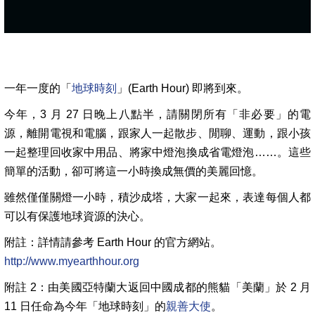
一年一度的「
地球時刻
」(Earth Hour) 即將到來。
今年，3 月 27 日晚上八點半，請關閉所有「非必要」的電
源，離開電視和電腦，跟家人一起散步、閒聊
、運動，跟小孩
一起整理回收家中用品、將家中燈泡換成省電燈泡……。這些
簡單的活動，卻可將這一小
時換成無價的美麗回憶。
雖然僅僅關燈一小時，積沙成塔，大家一起來，表達每個人都
可以有保護地球資源的決心。
附註：詳情請參考 Earth Hour 的官方網站。
http://www.myearthhour.org
附註 2：由美國亞特蘭大返回中國成都的熊貓「美蘭」於 2 月
11 日任命為今年「地球時刻」的
親善大使
。