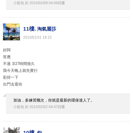
小龍包
於
2010
/
02
/
08
04
:
06
回覆
11樓.
淘氣麗莎
2010
/
01
/
31
18
:
15
好阿
答應
不過 3/27時間很久
我今天晚上就先實行
彩排一下
出門去逛街
加油，多練習幾次，你就是最新的環保達人了。
小龍包
於
2010
/
02
/
02
04
:
47
回覆
10樓.
鈞