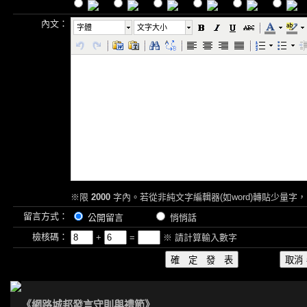
內文：
字體
文字大小
※限
2000
字內。若從非純文字編輯器(如word)轉貼少量字，
留言方式：
公開留言
悄悄話
檢核碼：
+
=
※ 請計算輸入數字
《網路城邦發言守則與禮節》