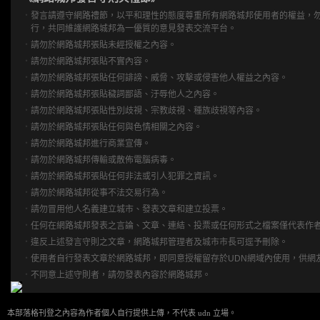
‧
發言請遵守網路禮節，以平和理性的態度尊重所有網路城邦使用者的權益，
行，共同維護網路城邦為一優質的意見發表交流平台。
‧
請勿於網路城邦張貼未經授權之內容。
‧
請勿於網路城邦張貼不實內容。
‧
請勿於網路城邦張貼任何誹謗、威脅、攻擊或侵害他人權益之內容。
‧
請勿於網路城邦張貼穢詞鄙語、汙辱他人之內容。
‧
請勿於網路城邦張貼性別歧視、宗教歧視、種族歧視等內容。
‧
請勿於網路城邦張貼任何與色情相關之內容。
‧
請勿於網路城邦進行商業宣傳。
‧
請勿於網路城邦傳輸或散佈電腦病毒。
‧
請勿於網路城邦張貼任何非法或引人犯罪之資訊。
‧
請勿於網路城邦從事不法交易行為。
‧
請勿冒用他人名義建立城市、發表文章和建立投票。
‧
任何在網路城邦發表之言論、文章、連結、投票或任何形式之檔案僅代表作
‧
違反上述發言守則之文章，網路城邦管理者及城市市長可逕予刪除。
‧
使用者自行發表文章於網路城邦，即同意授權留存於UDN網域內使用，供網
‧
不同意上述守則者，請勿發表內容於網路城邦。
本部落格刊登之內容為作者個人自行提供上傳，不代表 udn 立場。