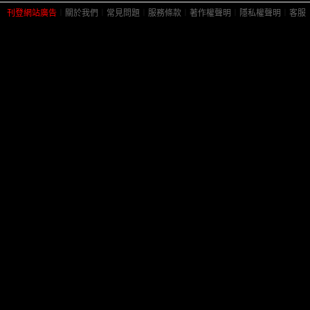
刊登網站廣告
︱
關於我們
︱
常見問題
︱
服務條款
︱
著作權聲明
︱
隱私權聲明
︱
客服