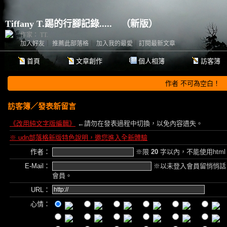
Tiffany T.踢的行腳記錄.....
（
新版
）
作家： TT.
加入好友
｜
推薦此部落格
｜
加入我的最愛
｜
訂閱最新文章
首頁
文章創作
個人相簿
訪客簿
作者 不可為空白！
訪客簿
／發表新留言
《改用純文字版編輯》
←請勿在發表過程中切換，以免內容遺失。
※ udn部落格新版特色說明，邀您進入全新體驗
作者：
※限
20
字以內，不能使用htm
E-Mail：
※以未登入會員留悄悄話
會員。
URL：
心情：