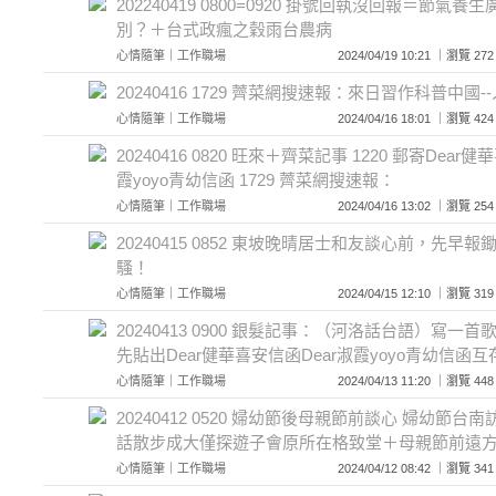
202240419 0800=0920 掛號回執沒回報＝節氣養
別？＋台式政瘋之穀雨台農病
心情隨筆
｜
工作職場
2024/04/19 10:21 ｜瀏覽
20240416 1729 薺菜網搜速報：來日習作科普中國
心情隨筆
｜
工作職場
2024/04/16 18:01 ｜瀏覽
20240416 0820 旺來＋齊菜記事 1220 郵寄Dear
霞yoyo青幼信函 1729 薺菜網搜速報：
心情隨筆
｜
工作職場
2024/04/16 13:02 ｜瀏覽
20240415 0852 東坡晚晴居士和友談心前，先早
騷！
心情隨筆
｜
工作職場
2024/04/15 12:10 ｜瀏覽
20240413 0900 銀髮記事：（河洛話台語）寫一
先貼出Dear健華喜安信函Dear淑霞yoyo青幼信函互
心情隨筆
｜
工作職場
2024/04/13 11:20 ｜瀏覽
20240412 0520 婦幼節後母親節前談心 婦幼節
話散步成大僅探遊子會原所在格致堂＋母親節前遠
心情隨筆
｜
工作職場
2024/04/12 08:42 ｜瀏覽