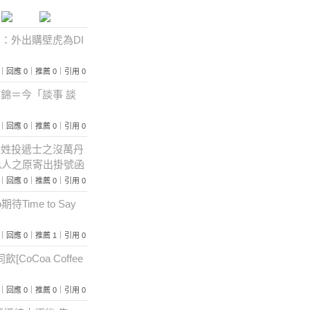
餅：：外出購壁虎為DI
 226｜回應 0｜推薦 0｜引用 0
文集錦＝今「談事 談
 230｜回應 0｜推薦 0｜引用 0
局黃姓投遞士之沒萬丹
此人之原寄出掛號函
 476｜回應 0｜推薦 0｜引用 0
期待Time to Say
 309｜回應 0｜推薦 1｜引用 0
飲[CoCoa Coffee
 292｜回應 0｜推薦 0｜引用 0