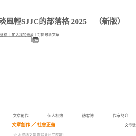
淡風輕SJJC的部落格 2025
（
新版
）
落格
｜
加入我的最愛
｜
訂閱最新文章
文章創作
個人相簿
訪客簿
作家簡介
文章創作
／
社會正義
文章數
☆ 本網誌文章 歡迎會員回應唷!