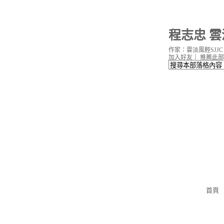
程志忠 雲
作家：雲淡風輕SJJC
加入好友
｜
推薦此部
首頁