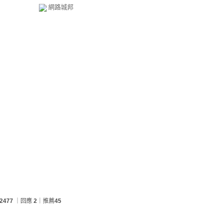
網路城邦
2477
｜回應
2
｜推薦
45