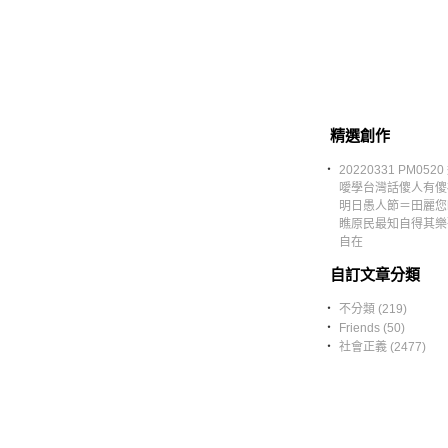
精選創作
‧
20220331 PM052
噯學台灣話傻人有傻
明日愚人節＝田麗您
瞧原民最知自得其樂
自在
自訂文章分類
‧
不分類 (219)
‧
Friends (50)
‧
社會正義 (2477)