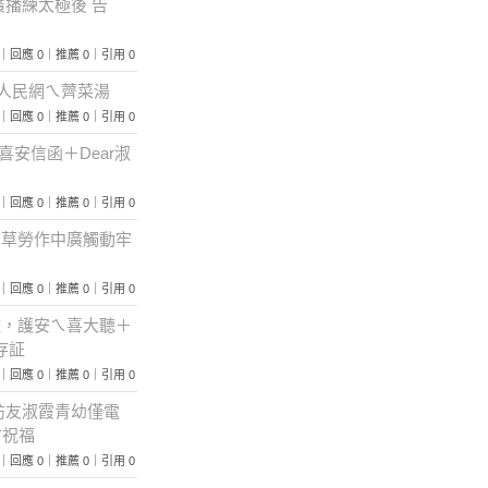
生廣播練太極後 告
 272｜回應 0｜推薦 0｜引用 0
--人民網ㄟ薺菜湯
 424｜回應 0｜推薦 0｜引用 0
健華喜安信函＋Dear淑
 254｜回應 0｜推薦 0｜引用 0
報鋤草勞作中廣觸動牢
 319｜回應 0｜推薦 0｜引用 0
首歌，護安ㄟ喜大聽＋
存証
 448｜回應 0｜推薦 0｜引用 0
台南訪友淑霞青幼僅電
方祝福
 341｜回應 0｜推薦 0｜引用 0