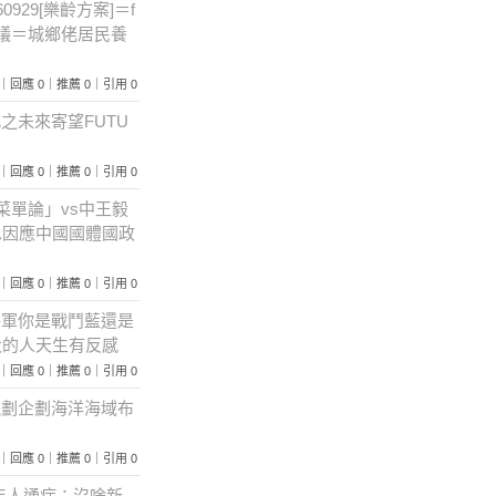
0929[樂齡方案]＝f
提議＝城鄉佬居民養
 218｜回應 0｜推薦 0｜引用 0
此之未來寄望FUTU
 401｜回應 0｜推薦 0｜引用 0
餐桌菜單論」vs中王毅
思因應中國國體國政
 335｜回應 0｜推薦 0｜引用 0
興將軍你是戰鬥藍還是
大的人天生有反感
 367｜回應 0｜推薦 0｜引用 0
有規劃企劃海洋海域布
 295｜回應 0｜推薦 0｜引用 0
髮佬年人通症：沒啥新