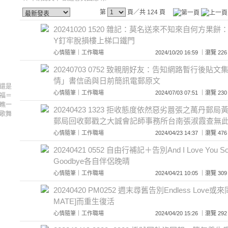
第
頁／共 124 頁
20241020 1520 雜記：莫名送來不知來自何方果
Y釘牢脫損樓上梯口鐵門
心情隨筆
｜
工作職場
2024/10/20 16:59 ｜瀏覽
20240703 0752 致親朋好友：告知網路暫行後貼
情」書信函與日前簡訊電郵原文
0 還是
心情隨筆
｜
工作職場
2024/07/03 07:51 ｜瀏覽
福＝
瞧一
20240423 1323 拒收態度依然惡劣囂張之萬丹郵
歌舞
郵局回收郵戳之大誠會記師事務所台南張淑霞查無
心情隨筆
｜
工作職場
2024/04/23 14:37 ｜瀏覽
20240421 0552 自由行補記＋告別And I Love You So
Goodbye各自伴侶晚晴
心情隨筆
｜
工作職場
2024/04/21 10:05 ｜瀏覽
20240420 PM0252 週末尋舊告別Endless Love或來同
MATE]而重生復活
心情隨筆
｜
工作職場
2024/04/20 15:26 ｜瀏覽