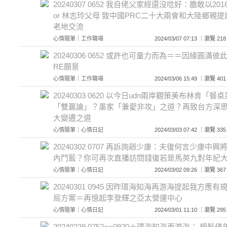
20240307 0652 我自佬父家經還沒唸好：膽敢以2016
or 林志玲父母 致中國PRC二十大兩會和大陸鄉親
老地交流
心情隨筆
｜
工作職場
2024/03/07 07:13 ｜瀏覽
20240306 0652 或許也可量力而為＝＝因緣圓滿彼
RE願景
心情隨筆
｜
工作職場
2024/03/06 15:49 ｜瀏覽
20240303 0620 以今日udn兩岸觀策美布林肯「
「雙贏論」？墨家「兼愛非攻」之道？再致台方深
大變遷之道
心情隨筆
｜
心情日記
2024/03/03 07:42 ｜瀏覽
20240302 0707 再訴詢趙少康：夫復何言少康中
內鬥藍？你可再次直播訪問錢復若是馬英九對年紀
心情隨筆
｜
心情日記
2024/03/02 09:26 ｜瀏覽
20240301 0945 因昨環海知海再游海提起我方應
局方案＝再憶起李登輝之亞太營運中心
心情隨筆
｜
心情日記
2024/03/01 11:10 ｜瀏覽
20240229 0752==0920＋環海知海再游海： 銀