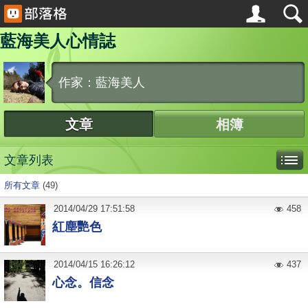
藍海美人心情誌
作家：藍海美人
文章
相簿
文章列表
所有文章
(49)
2014
/
04
/
29
17:51:58
458
紅塵艷色
2014
/
04
/
15
16:26:12
437
心念。信念