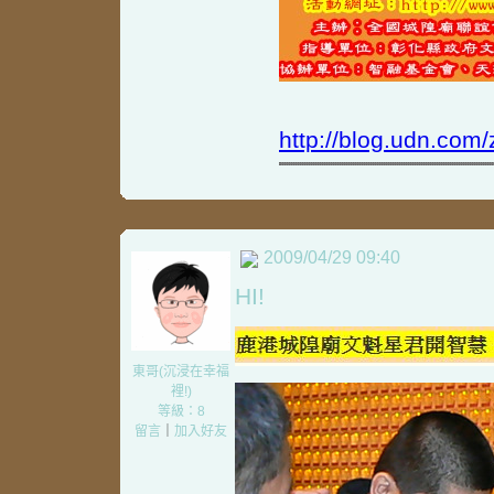
http://blog.udn.com
2009/04/29 09:40
HI!
東哥(沉浸在幸福
裡!)
等級：8
留言
｜
加入好友