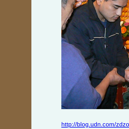
http://blog.udn.com/zdz