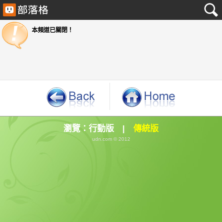
本頻道已關閉！
瀏覽：
行動版
|
傳統版
udn.com © 2012