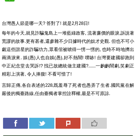
台灣愚人節是哪一天? 答對了! 就是2月28日!
每年的今天,就見詐騙鬼島上一堆藍綠政客, 流著廉價的眼淚,訴說著
荒謬的故事.更有甚者,還參雜不少日據時代的奴才史觀. 但也不可小
覷這些諧星的詐騙功力,眾看倌被唬得一愣一愣的, 也時不時地擠出
兩滴淚來. 娛(愚)人也自娛(愚),好不熱鬧! 噗哧! 台灣要建國卻跑到
中正紀念堂去哭訴!? 找已故總統做主建國?......一齣齣鬧劇,笑劇正
精彩上演著, 令人捧腹! 不看可惜了!
言歸正傳,各自表述的228,既羞辱了死者也愚弄了生者.國民黨在解
嚴後的獨臺路線,任由臺獨者掌控詮釋權,最是不可原諒.