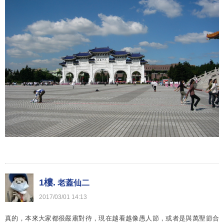
1樓.
老蓋仙二
2017
/
03
/
01
14
:
13
真的，本來大家都很嚴肅對待，現在越看越像愚人節，或者是與萬聖節合