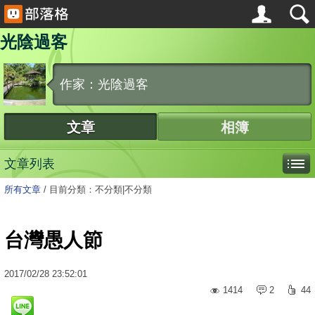
光陰過客
作家：光陰過客
文章
相簿
文章列表
所有文章
/
目前分類：不分類|不分類
台灣愚人節
2017
/
02
/
28
23:52:01
1414
2
44