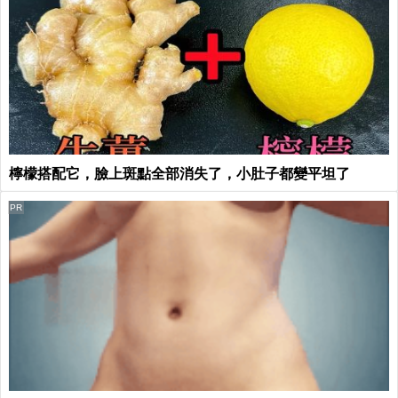
檸檬搭配它，臉上斑點全部消失了，小肚子都變平坦了
PR