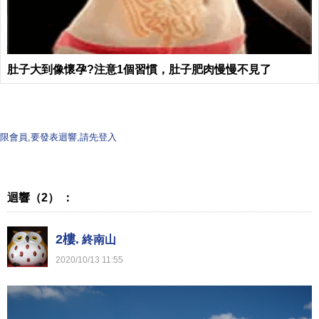
肚子大到像懷孕?注意1個習慣，肚子肥肉慢慢不見了
限會員,要發表迴響,請先登入
迴響（2） ：
2樓.
終南山
2020
/
10
/
13
11
:
55