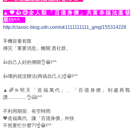
▲💖👍😎全人類「百億身價」共富幸福法案發
展!!\^^
http://classic-blog.udn.com/ok1111111111_gmg/155314228
手機容量有限
傳完「重要消息」離開 貴社群。
👍自己人好的傳開👌😁\^^
👍壞的就沒辦法(再搞自己人)☝️😁\^^
▲🌈☕明天「造福萬代」、「百億身價」到處再戰
讚…………👌🤗\^^
不利用期假、有空時間
💖造福萬代、賺「百億身價」外快
不然要忙什麼??☝️😁\^^