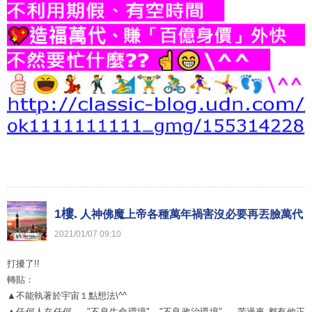
1樓.
人神佛魔上帝各種萬年禍害沒必要再丟臉萬代
2021
/
01
/
07
09
:
10
打擾了!!
轉貼：
A00877
▲不能執著於宇宙１點想法\^^
▲任何人在任何 → "不良生命環境"、"不良政治環境" → 苦過來,都有他正