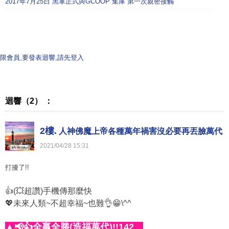
2017年7月25日 黑軍正式與GCOOP 集庫 第一次親密接觸
限會員,要發表迴響,請先登入
迴響（2） ：
2樓.
人神佛魔上帝各種萬年禍害沒必要再丟臉萬代
2021
/
04
/
28
15
:
31
打擾了!!
👍(💥超讚)手機傳那麼快
💖未來人類~不超幸福~也難👌😁\^^
▲📢👍全贏全勝(造福萬代)!!142