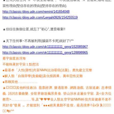
當性理由(堅信存在的理由)(堅持存在的理由).
http://classic-blog.udn.com/remini/141654048
http://classic-blog.udn.com/Lergah0926/154255519
▲但往往換個位置,就忘了"初心",遭受唾棄!!
▲天下任何事~不再被利用(腦袋不卡死)就好了\^^
http://classic-blog.udn.com/ok1111111111_gmg/152085967
http://classic-blog.udn.com/ok1111111111_gmg/128898965
看宇宙星辰浮海
不能執著於宇宙１點想法
●最基本「人性(善性)共富NMN法治環境(法案)」應先建立完整
●解人類「自我罪孽(貪癲癡)及仇恨因果」萬年惡性災難
●再聊其他………………
▲💥💥💥其他科技政治. 股票經濟. 樂透彩券. 網路遊戲. 古裝追劇. 忠孝情
義. 詩詞古畫曲樂. 全世界旅遊瘋景美食. 登山涉水走遍全宇宙. 及<全方位
教育>………………等,及"💖💖💖全人類太空宇宙NMN科技共富健康不老不
死好命"發展 → 才能達到「●●●絕美素顏不造假」最高境界!!👍😘🕺🏋️‍♂️🚴‍♂️
🤸‍♀️👣\^^