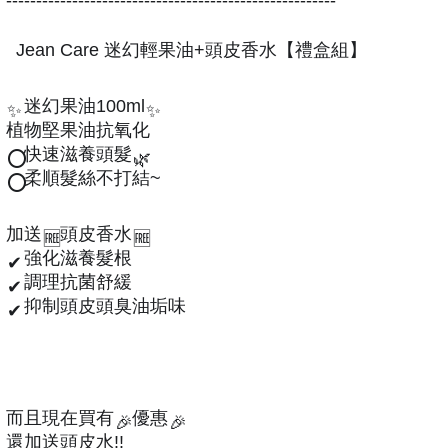
Jean Care 迷幻輕果油+頭皮香水【禮盒組】
迷幻果油100ml
✨
✨
植物堅果油抗氧化
快速滋養頭髮
⭕
🌿
柔順髮絲不打結~
⭕
加送
頭皮香水
🆓
🆓
強化滋養髮根
✔
調理抗菌舒緩
✔
抑制頭皮頭臭油垢味
✔
而且現在買有
優惠
🎉
🎉
還加送頭皮水!!