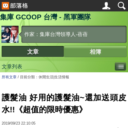
集庫 GCOOP 台灣 - 黑軍團隊
作家：集庫台灣領導人-蓓蓓
文章
相簿
文章列表
所有文章
/
目前分類：休閒生活|生活情報
護髮油 好用的護髮油~還加送頭皮
水!!《超值的限時優惠》
2019
/
09
/
23
22:10:05