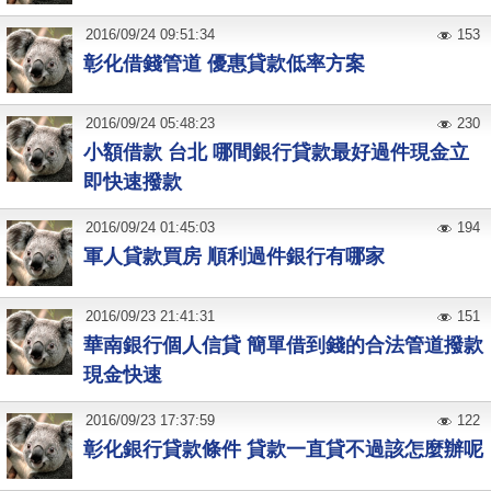
2016
/
09
/
24
09:51:34
153
彰化借錢管道 優惠貸款低率方案
2016
/
09
/
24
05:48:23
230
小額借款 台北 哪間銀行貸款最好過件現金立
即快速撥款
2016
/
09
/
24
01:45:03
194
軍人貸款買房 順利過件銀行有哪家
2016
/
09
/
23
21:41:31
151
華南銀行個人信貸 簡單借到錢的合法管道撥款
現金快速
2016
/
09
/
23
17:37:59
122
彰化銀行貸款條件 貸款一直貸不過該怎麼辦呢