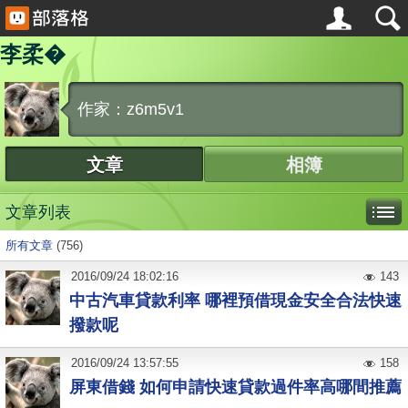
李柔�
作家：z6m5v1
文章
相簿
文章列表
所有文章
(756)
2016
/
09
/
24
18:02:16
143
中古汽車貸款利率 哪裡預借現金安全合法快速
撥款呢
2016
/
09
/
24
13:57:55
158
屏東借錢 如何申請快速貸款過件率高哪間推薦