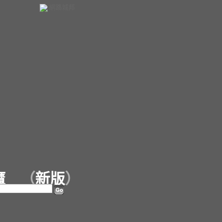
網路城邦
魔
（
新版
）