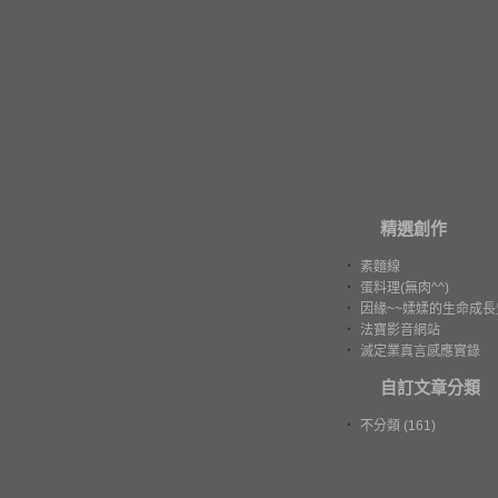
精選創作
‧
素麵線
‧
蛋料理(無肉^^)
‧
因緣~~媃媃的生命成長
‧
法寶影音網站
‧
滅定業真言感應實錄
自訂文章分類
‧
不分類 (161)