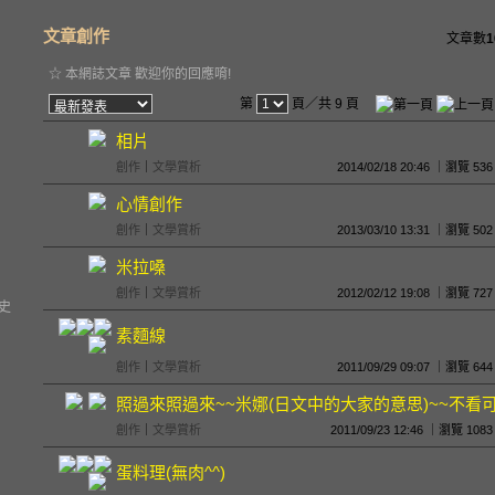
文章創作
文章數
1
☆ 本網誌文章 歡迎你的回應唷!
第
頁／共 9 頁
相片
創作
｜
文學賞析
2014/02/18 20:46 ｜瀏覽
心情創作
創作
｜
文學賞析
2013/03/10 13:31 ｜瀏覽
米拉嗓
創作
｜
文學賞析
2012/02/12 19:08 ｜瀏覽
史
素麵線
創作
｜
文學賞析
2011/09/29 09:07 ｜瀏覽
照過來照過來~~米娜(日文中的大家的意思)~~不看
創作
｜
文學賞析
2011/09/23 12:46 ｜瀏覽 
蛋料理(無肉^^)