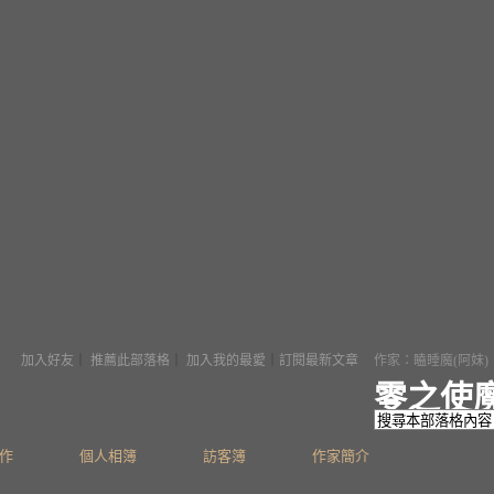
加入好友
｜
推薦此部落格
｜
加入我的最愛
｜
訂閱最新文章
作家：瞌睡魔(阿妹)
零之使
作
個人相簿
訪客簿
作家簡介