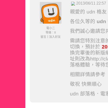
2013/06/11 22:57
親愛的 udn 格
各位久等的
ud
電小二
我們誠心邀請您共
等級：8
留言
｜
加入好友
需請您特別注意的
切換，預計於
20
換完畢後的新版網址將
址則改為http://c
落格體驗，等待
相關詳情請參考
敬祝 快樂順心
udn 部落格．電