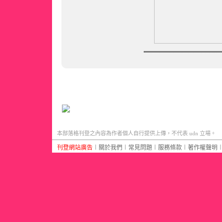
本部落格刊登之內容為作者個人自行提供上傳，不代表 udn 立場。
刊登網站廣告
︱
關於我們
︱
常見問題
︱
服務條款
︱
著作權聲明