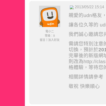
2013/05/22 15:14
親愛的udn格友
讓各位久等的 u
電小二
我們誠心邀請您
等級：8
留言
｜
加入好友
需請您特別注意的
切換，預計於
20
完畢後的新版網址將改
則改為http://cl
格體驗，等待您
相關詳情請參考
敬祝 快樂順心