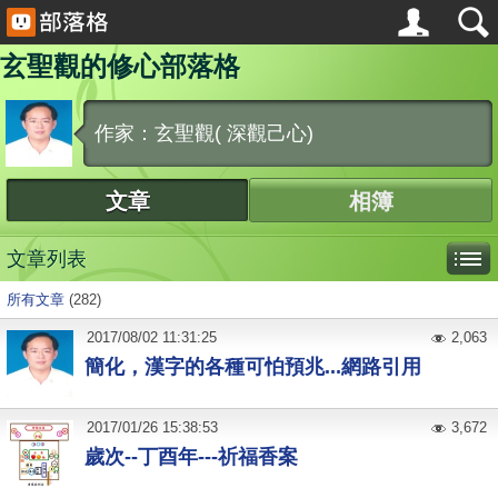
玄聖觀的修心部落格
作家：玄聖觀( 深觀己心)
文章
相簿
文章列表
所有文章
(282)
2017
/
08
/
02
11:31:25
2,063
簡化，漢字的各種可怕預兆...網路引用
2017
/
01
/
26
15:38:53
3,672
歲次--丁酉年---祈福香案