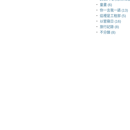
‧
童畫 (6)
‧
你一言我一語 (13)
‧
這裡是工程部 (5)
‧
以管窺日 (16)
‧
旅行記錄 (8)
‧
不分類 (8)