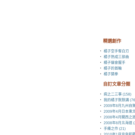
精選創作
‧
橘子空手奪白刃
‧
橘子熟成三部曲
‧
橘子貓會握手
‧
橘子的首輪
‧
橘子猜拳
自訂文章分類
‧
病之二三事 (158)
‧
我的橘子默默講 (76
‧
2009年8月九州自駕 
‧
2009年4月日本東北 
‧
2008年4月關西之旅 
‧
2008年8月北海道 (2
‧
手癢之作 (21)
‧
2010年1月京奈和歌山