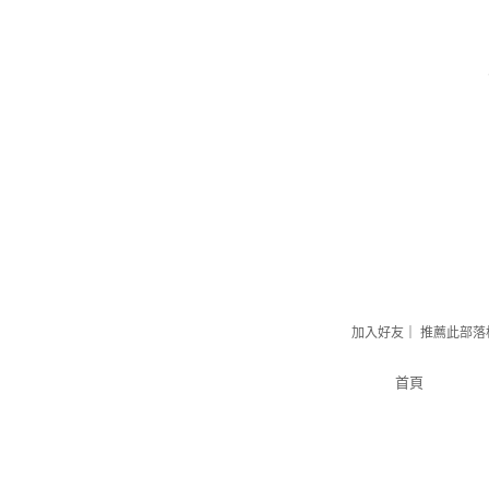
加入好友
｜
推薦此部落
首頁