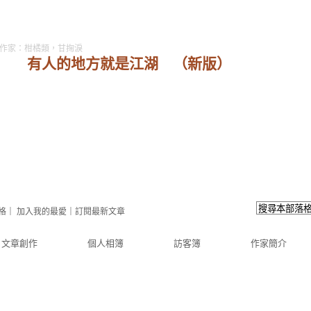
作家：柑橘類，甘掬淚
有人的地方就是江湖
（
新版
）
格
｜
加入我的最愛
｜
訂閱最新文章
文章創作
個人相簿
訪客簿
作家簡介