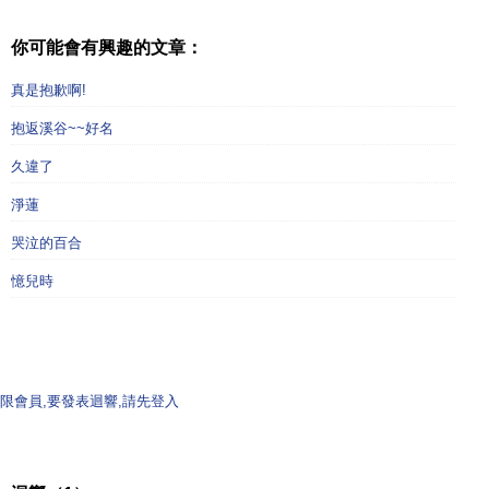
你可能會有興趣的文章：
真是抱歉啊!
抱返溪谷~~好名
久違了
淨蓮
哭泣的百合
憶兒時
限會員,要發表迴響,請先登入