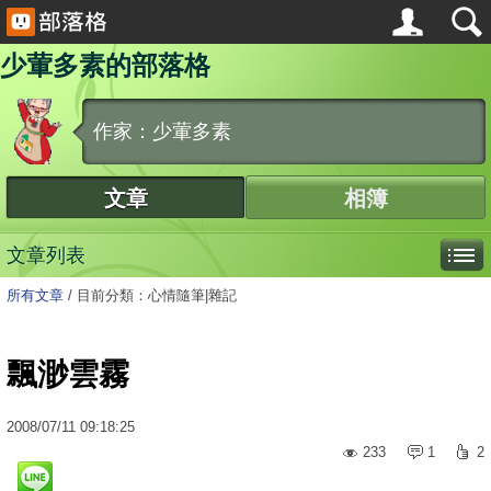
少葷多素的部落格
作家：少葷多素
文章
相簿
文章列表
所有文章
/
目前分類：心情隨筆|雜記
飄渺雲霧
2008
/
07
/
11
09:18:25
233
1
2