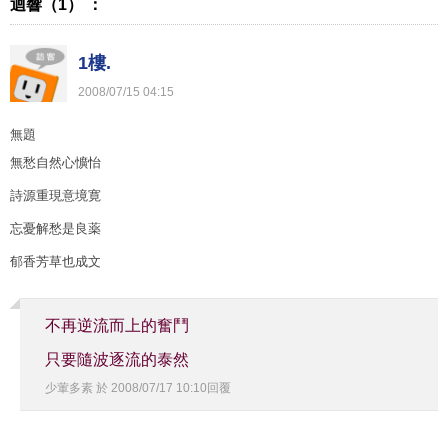
迴響（1） ：
1樓.
2008
/
07
/
15
04
:
15
無題
無愁自然心懭怡
詩源重現意境寛
忘憂解愁是良薬
郁香芳草也成文
不再逆流而上的奮鬥
只要隨波逐流的泰然
少葷多素
於
2008
/
07
/
17
10
:
10
回覆