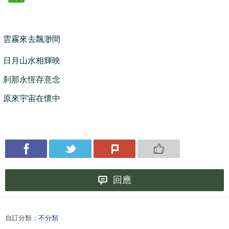
雲霧來去飄渺間
日月山水相輝映
刹那永恆存意念
原來宇宙在懷中
回應
自訂分類：
不分類